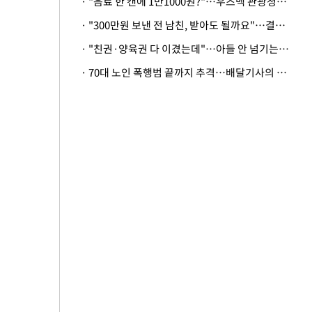
· "음료 한 캔에 1만1000원?"…우즈벡 관광청까지 나섰다, 유튜버 폭로 후폭풍
· "300만원 보낸 전 남친, 받아도 될까요"…결혼 앞둔 예비신부의 뜻밖 고충
· "친권·양육권 다 이겼는데"…아들 안 넘기는 아내에 '강제집행' 가능할까
· 70대 노인 폭행범 끝까지 추격…배달기사의 용기, 추가 피해 막았다