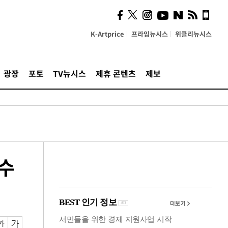
는 땀'이 빚어낸 주체의 미
학…관능의 완벽한 균형
K-Artprice
프라임뉴시스
위클리뉴시스
광장
포토
TV뉴시스
제휴 콘텐츠
제보
 수