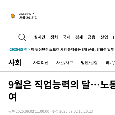
2026.08.06 (목)
서울 29.2℃
-4453초 전 >
[속보] "이란-오만, 호르무즈 해협 통행 항로 합의" 이란 
인
-32041초 전 >
6월 경상수지 497.3억 달러…두 달 연속 사상 최대
실시간
정치
국제
경제
금융
산업
-31992초 전 >
서울 낮 39도 '폭염중대경보'…40도 관측 가능성도
-29354초 전 >
미 워싱턴주 스포캔 시의 통제불능 3개 산불, 방화선 일부
-21527초 전 >
[속보] 호르무즈 해협 이란-오만 협상 기대속 뉴욕증시 혼
사회
사회최신
사건/사고
법원/검찰
의료
우 0.49%↑
-19882초 전 >
[속보] 이란 대통령 "지금 최고지도자와 소통하기가 매우
취임 3년 인터뷰
-4433초 전 >
[속보] "이란-오만, 호르무즈 해협 통행 항로 합의" 이란 
인
-32061초 전 >
6월 경상수지 497.3억 달러…두 달 연속 사상 최대
9월은 직업능력의 달…노동
-32012초 전 >
서울 낮 39도 '폭염중대경보'…40도 관측 가능성도
여
-29374초 전 >
미 워싱턴주 스포캔 시의 통제불능 3개 산불, 방화선 일부
-21547초 전 >
[속보] 호르무즈 해협 이란-오만 협상 기대속 뉴욕증시 혼
우 0.49%↑
-19902초 전 >
[속보] 이란 대통령 "지금 최고지도자와 소통하기가 매우
등록 2025.09.02 11:00:00
수정 2025.09.02 12:20:23
취임 3년 인터뷰
-4453초 전 >
[속보] "이란-오만, 호르무즈 해협 통행 항로 합의" 이란 