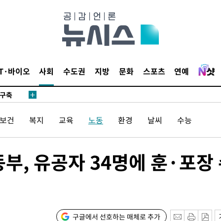
외무부 대변
IT·바이오
사회
수도권
지방
문화
스포츠
연예
 구축
조 마감 다
/보건
복지
교육
노동
환경
날씨
수능
 어려워"
외무부 대변
부, 유공자 34명에 훈·포장
 구축
조 마감 다
 어려워"
구글에서 선호하는 매체로 추가
외무부 대변