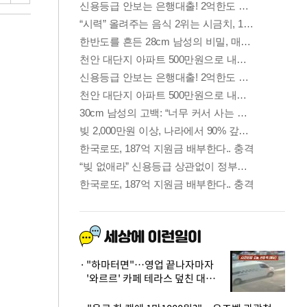
"하마터면"…영업 끝나자마자
'와르르' 카페 테라스 덮친 대리
석 외벽