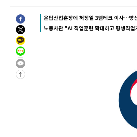
인
은탑산업훈장에 허정일 3엠테크 이사…방산
노동차관 "AI 직업훈련 확대하고 평생직업