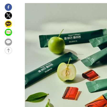
-8019초 전 >
[속보]원·달러 환율, 7.7원 내린 1416.1원 마감
-7908초 전 >
[속보] 노원서 40.1도 관측…서울, 2018년 이후 첫 40도
-4998초 전 >
[속보]종합특검, '계엄 수용공간 확보' 신용해 前교정본부장 기
-3871초 전 >
외신들도 주목한 韓축구 파문…"국민적 공분에 수사 재개"
-3842초 전 >
11시간 압수수색에 성접대 파문까지…'쑥대밭' 된 축구협회
-2864초 전 >
[속보]규제합리화위원회 부위원장에 김태유 서울대 공대 교수
태 후임
12분 전 >
[속보]국힘 윤리위, '돌려차기 발언' 진종오·서범수 징계 절차 개시
-30075초 전 >
미 사업체 일자리, 7월에 2.3만개 순감하고 그 전 2개월 10.3
하향수정 (2보)
-29523초 전 >
[속보] 미 사업체, 일자리 7월에 2.3만 개 줄어…실업률은 4.1
↓
-25386초 전 >
[속보]이 대통령 "부동산 공급 기존 사고방식 매달리지 말고 
실천"
-24471초 전 >
이란, "오만과 '중앙 단일 루트' 합의…북쪽 인바운드·남쪽 아
운드는 임시"
-16039초 전 >
"낮 기온 소폭 하락"…수도권 폭염중대경보, 폭염경보로 하향
-16003초 전 >
[속보]이 대통령, '호우피해' 안동·의성 관할 4개 면 특별재난
선포
-15966초 전 >
[단독]중수청 지원 검사들, 정원 초과 시 낮은 계급 임용…희망
갈 수도
-13937초 전 >
낮 최고 37도 찜통더위…곳곳 소나기·강원 많은 비[내일날씨]
-12243초 전 >
SK하이닉스, 용인·청주 팹에 54조 투자…"AI 메모리 수요 선