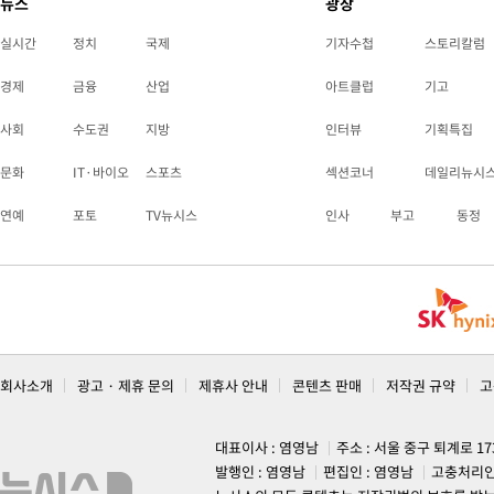
뉴스
광장
실시간
정치
국제
기자수첩
스토리칼럼
경제
금융
산업
아트클럽
기고
사회
수도권
지방
인터뷰
기획특집
문화
IT·바이오
스포츠
섹션코너
데일리뉴시
연예
포토
TV뉴시스
인사
부고
동정
회사소개
광고 · 제휴 문의
제휴사 안내
콘텐츠 판매
저작권 규약
고
대표이사 : 염영남
주소 : 서울 중구 퇴계로 1
발행인 : 염영남
편집인 : 염영남
고충처리인