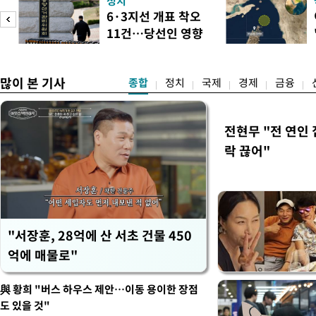
정치
금융 지원 방향 및 방안과 함
6·3지선 개표 착오
지원 방안을 보고 받았다고
11건…당선인 영향
면 브리핑에서 밝혔다 회의에
도
없어
많이 본 기사
종합
정치
국제
경제
금융
전현무 "전 연인
락 끊어"
"서장훈, 28억에 산 서초 건물 450
억에 매물로"
與 황희 "버스 하우스 제안…이동 용이한 장점
도 있을 것"