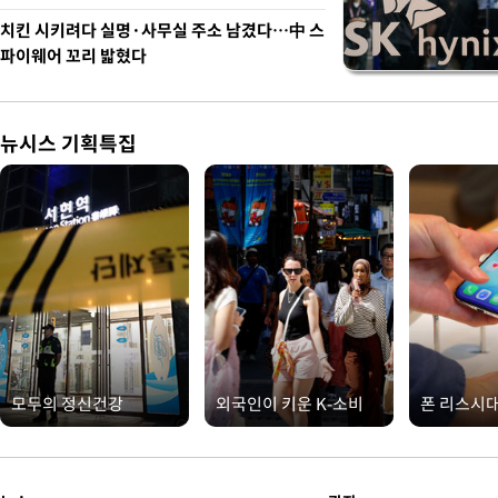
치킨 시키려다 실명·사무실 주소 남겼다…中 스
파이웨어 꼬리 밟혔다
뉴시스 기획특집
모두의 정신건강
외국인이 키운 K-소비
폰 리스시