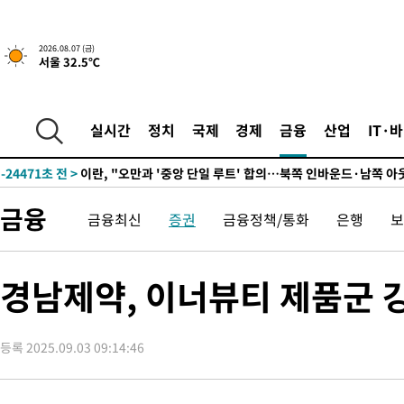
2026.08.07 (금)
서울 32.5℃
12분 전 >
[속보]국힘 윤리위, '돌려차기 발언' 진종오·서범수 징계 절차 개시
-30075초 전 >
미 사업체 일자리, 7월에 2.3만개 순감하고 그 전 2개월 10.3
하향수정 (2보)
-29523초 전 >
[속보] 미 사업체, 일자리 7월에 2.3만 개 줄어…실업률은 4.1
실시간
정치
국제
경제
금융
산업
IT·
↓
-25386초 전 >
[속보]이 대통령 "부동산 공급 기존 사고방식 매달리지 말고 
실천"
-24471초 전 >
이란, "오만과 '중앙 단일 루트' 합의…북쪽 인바운드·남쪽 아
운드는 임시"
-16039초 전 >
"낮 기온 소폭 하락"…수도권 폭염중대경보, 폭염경보로 하향
금융
-16003초 전 >
[속보]이 대통령, '호우피해' 안동·의성 관할 4개 면 특별재난
금융최신
증권
금융정책/통화
은행
보
선포
-15966초 전 >
[단독]중수청 지원 검사들, 정원 초과 시 낮은 계급 임용…희망
갈 수도
-13937초 전 >
낮 최고 37도 찜통더위…곳곳 소나기·강원 많은 비[내일날씨]
경남제약, 이너뷰티 제품군 강
-12243초 전 >
SK하이닉스, 용인·청주 팹에 54조 투자…"AI 메모리 수요 선
응"
-9099초 전 >
여자배구 이재영·이다영 자매, 아제르바이잔 투란VC 입단
-8352초 전 >
외국인 심판 성 접대 7경기 들여다보니…한국 축구 '5승 2무'
등록 2025.09.03 09:14:46
-8086초 전 >
[속보]코스닥, 2.86포인트(0.36%) 내린 798.81마감
-8039초 전 >
[속보]코스피, 6200선 약보합…0.60% 내린 6258.77에 마쳐