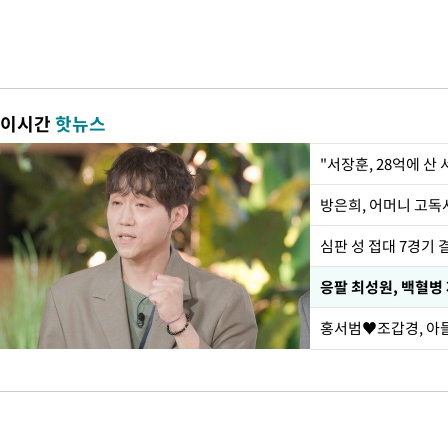
이시간
핫뉴스
"서장훈, 28억에 산
방은희, 어머니 고독사
심판 성 접대 7경기 
응팔 최성원, 백혈병
홍서범♥조갑경, 아들