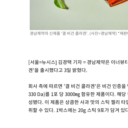
응"
-9099초 전 >
여자배구 이재영·이다영 자매, 아제르바이잔 투란VC 입단
-8352초 전 >
외국인 심판 성 접대 7경기 들여다보니…한국 축구 '5승 2무'
-8086초 전 >
[속보]코스닥, 2.86포인트(0.36%) 내린 798.81마감
-8039초 전 >
[속보]코스피, 6200선 약보합…0.60% 내린 6258.77에 마쳐
경남제약의 신제품 ‘결 비건 콜라겐’. (사진=경남제약) *재판
-8019초 전 >
[속보]원·달러 환율, 7.7원 내린 1416.1원 마감
-7908초 전 >
[속보] 노원서 40.1도 관측…서울, 2018년 이후 첫 40도
-4998초 전 >
[속보]종합특검, '계엄 수용공간 확보' 신용해 前교정본부장 기
-3871초 전 >
외신들도 주목한 韓축구 파문…"국민적 공분에 수사 재개"
[서울=뉴시스] 김경택 기자 = 경남제약은 이너뷰티
-3842초 전 >
11시간 압수수색에 성접대 파문까지…'쑥대밭' 된 축구협회
겐'을 출시했다고 3일 밝혔다.
-2864초 전 >
[속보]규제합리화위원회 부위원장에 김태유 서울대 공대 교수
태 후임
12분 전 >
[속보]국힘 윤리위, '돌려차기 발언' 진종오·서범수 징계 절차 개시
회사 측에 따르면 '결 비건 콜라겐'은 비건 인증
330 Da)를 1포 당 3000㎎ 함유한 제품이다
성됐다. 이 제품은 상큼한 사과 맛의 스틱 젤리 타입
취할 수 있다. 1박스에는 20g 스틱 9포가 담겨 있다