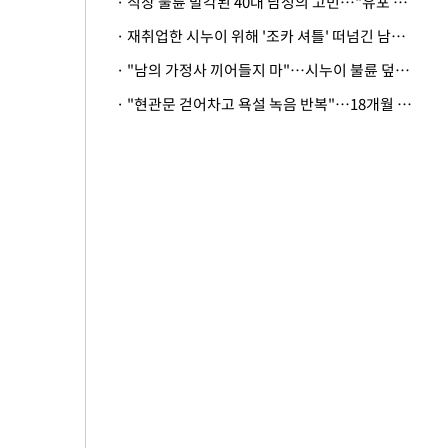
· 직장 불륜 발각된 40대 남성의 고민…"유포 동료 명예훼손·협박죄 고소 가능할까"
· 재취업한 시누이 위해 '조카 셔틀' 떠넘긴 남편…아내 "난 못한다"
· "남의 가정사 끼어들지 마"…시누이 불륜 덮으려는 남편에 억울한 아내
· "현관문 걷어차고 욕설 녹음 반복"…18개월 아기 키우는 집 뒤흔든 '앞집의 비극'