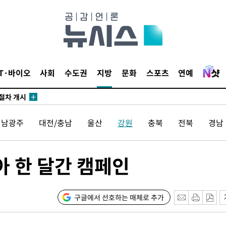
에서 두차
부장 기소
"
협회
IT·바이오
사회
수도권
지방
문화
스포츠
연예
 교수…이
 절차 개시
액
전남광주
대전/충남
울산
강원
충북
전북
경남
 사망
아 한 달간 캠페인
 CDC
 압수수색
구글에서 선호하는 매체로 추가
위 등 9곳