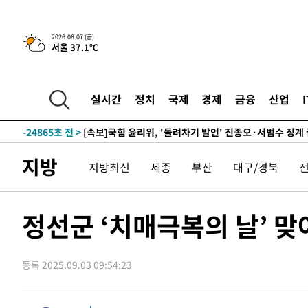
-1586초 전 >
이란, 호르무즈서 "적국 목표물들"과 대치로 남부 케슘섬
2026.08.07 (금)
서울 37.1℃
례 큰 폭발음
-30641초 전 >
[속보]종합특검, '계엄 수용공간 확보' 신용해 前교정본
-29514초 전 >
외신들도 주목한 韓축구 파문…"국민적 공분에 수사 재개
-29485초 전 >
11시간 압수수색에 성접대 파문까지…'쑥대밭' 된 축구
실시간
정치
국제
경제
금융
산업
-28507초 전 >
[속보]규제합리화위원회 부위원장에 김태유 서울대 공대
병태 후임
-24865초 전 >
[속보]국힘 윤리위, '돌려차기 발언' 진종오·서범수 징계
-20190초 전 >
[속보] 7월 중국 수출 23.9%↑ 수입 27.5%↑…무역총
지방
지방최신
세종
부산
대구/경북
25.3%↑
-17350초 전 >
[속보]'채상병 순직 책임' 임성근, 항소심도 징역 3년
-17216초 전 >
[속보]종합특검, '관저이전 봐주기 감사' 유병호 구속기소
-13816초 전 >
민주 콩고 에볼라환자 4천명 돌파, 4053명 발생 1850명
정선군 ‘치매극복의 날’ 맞
-13066초 전 >
[속보]'300억원대 사기 혐의' 차가원 대표 구속 송치
-12260초 전 >
"미 전국적 살모네라 식중독 원인은 멕시코산 할라피뇨"--
등록 2025.09.03 09:54:23
-10773초 전 >
[속보]경찰·노동부, HL만도 평택사업장 끼임 사망 관련
-10654초 전 >
[속보]합수본, '투표율 허위 입력' 중앙·서울·경기도 선관
압수수색
-10409초 전 >
[속보]원·달러 환율, 오전 9시 1423.8원