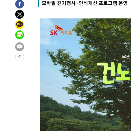
모바일 걷기행사·인식개선 프로그램 운영
-10205초 전 >
[속보]삼성전자·SK하이닉스 동반 강보합…1%대 상승 
-10191초 전 >
[속보]코스닥, 5.95포인트(0.74%) 상승한 807.62개장
-10159초 전 >
[속보]코스피, 6300선 재탈환…1.09% 오른 6365.07 
-7324초 전 >
시리아 다마스쿠스 교외에서 미니버스 폭발.. 14명 부상, 
-6622초 전 >
입추에도 극한더위…서울 낮 39도 '폭염중대경보'
-1586초 전 >
이란, 호르무즈서 "적국 목표물들"과 대치로 남부 케슘섬
례 큰 폭발음
-30641초 전 >
[속보]종합특검, '계엄 수용공간 확보' 신용해 前교정본
-29514초 전 >
외신들도 주목한 韓축구 파문…"국민적 공분에 수사 재개
-29485초 전 >
11시간 압수수색에 성접대 파문까지…'쑥대밭' 된 축구
-28507초 전 >
[속보]규제합리화위원회 부위원장에 김태유 서울대 공대
병태 후임
-24865초 전 >
[속보]국힘 윤리위, '돌려차기 발언' 진종오·서범수 징계
-20190초 전 >
[속보] 7월 중국 수출 23.9%↑ 수입 27.5%↑…무역총
25.3%↑
-17350초 전 >
[속보]'채상병 순직 책임' 임성근, 항소심도 징역 3년
-17216초 전 >
[속보]종합특검, '관저이전 봐주기 감사' 유병호 구속기소
-13816초 전 >
민주 콩고 에볼라환자 4천명 돌파, 4053명 발생 1850명
-13066초 전 >
[속보]'300억원대 사기 혐의' 차가원 대표 구속 송치