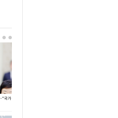
…"국가
홈플러스, 67개 점포 가오픈… 13일 정식 개장
오세훈 서울시장,
환경 점검