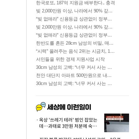
옥상 '쓰레기 테러' 범인 잡았는
데…과태료 3만원 처분에 숙박업
주 허탈