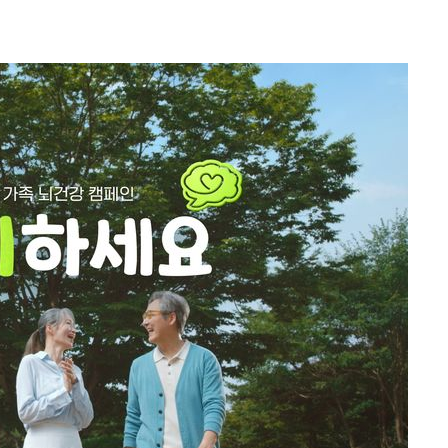
출발
개장
3명은 중태
에서 두차
부장 기소
"
협회
 교수…이
 절차 개시
액
 사망