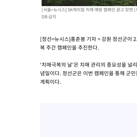
-12260초 전 >
"미 전국적 살모네라 식중독 원인은 멕시코산 할라피뇨"--
[서울=뉴시스] SK케미칼 치매 예방 캠페인 광고 장면 (사진
-10773초 전 >
[속보]경찰·노동부, HL만도 평택사업장 끼임 사망 관련
DB 금지
-10654초 전 >
[속보]합수본, '투표율 허위 입력' 중앙·서울·경기도 선관
압수수색
-10409초 전 >
[속보]원·달러 환율, 오전 9시 1423.8원
[정선=뉴시스]홍춘봉 기자 = 강원 정선군이 21
-10205초 전 >
[속보]삼성전자·SK하이닉스 동반 강보합…1%대 상승 
복 주간 캠페인을 추진한다.
-10191초 전 >
[속보]코스닥, 5.95포인트(0.74%) 상승한 807.62개장
-10159초 전 >
[속보]코스피, 6300선 재탈환…1.09% 오른 6365.07 
‘치매극복의 날’은 치매 관리의 중요성을 널
-7324초 전 >
시리아 다마스쿠스 교외에서 미니버스 폭발.. 14명 부상, 
념일이다. 정선군은 이번 캠페인을 통해 군민
-6622초 전 >
입추에도 극한더위…서울 낮 39도 '폭염중대경보'
계획이다.
-1586초 전 >
이란, 호르무즈서 "적국 목표물들"과 대치로 남부 케슘섬
례 큰 폭발음