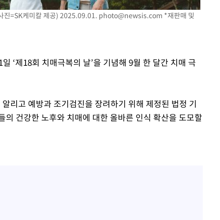
 CDC
=SK케미칼 제공) 2025.09.01.
photo@newsis.com
*재판매 및
 압수수색
위 등 9곳
일 ‘제18회 치매극복의 날’을 기념해 9월 한 달간 치매 극
출발
개장
리 알리고 예방과 조기검진을 장려하기 위해 제정된 법정 기
3명은 중태
들의 건강한 노후와 치매에 대한 올바른 인식 확산을 도모할
에서 두차