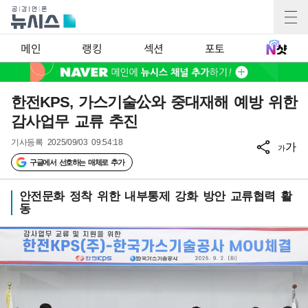
메인
랭킹
섹션
포토
한전KPS, 가스기술公와 중대재해 예방 위한
감사업무 교류 추진
기사등록
2025/09/03 09:54:18
가
가
구글에서 선호하는 매체로 추가
안전문화 정착 위한 내부통제 강화 방안 교류협력 활
동