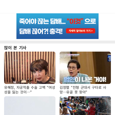
많이 본 기사
유혜정, 자궁적출 수술 고백 "여성
김정렬 "친형 군대서 구타로 사
성을 잃는 것이…"
망…유골 못 찾아"