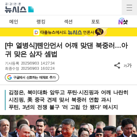
메인
랭킹
섹션
포토
[中 열병식]톈안먼서 어깨 맞댄 북중러…아
귀 맞은 삼자 셈법
기사등록
2025/09/03 14:27:34
가
가
최종수정
2025/09/03 16:02:24
구글에서 선호하는 매체로 추가
김정은, 북미대화 앞두고 푸틴·시진핑과 어깨 나란히
시진핑, 美 중국 견제 맞서 북중러 연합 과시
푸틴, 3년의 전쟁 불구 '러 고립 안 됐다' 메시지