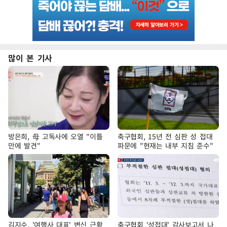
많이 본 기사
방은희, 母 고독사에 오열 "이틀
축구협회, 15년 전 심판 성 접대
만에 발견"
파문에 "현재는 내부 지침 준수"
김지수, '여행사 대표' 변신 근황
축구협회 '성접대' 감사보고서 나