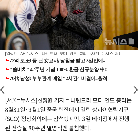
[워싱턴=AP/뉴시스] 나렌드라 모디 인도 총리. (사진=뉴시스DB)
[서울=뉴시스]신정원 기자 = 나렌드라 모디 인도 총리는
8월31일~9월1일 중국 톈진에서 열린 상하이협력기구
(SCO) 정상회의에는 참석했지만, 3일 베이징에서 진행
된 전승절 80주년 열병식엔 불참했다.