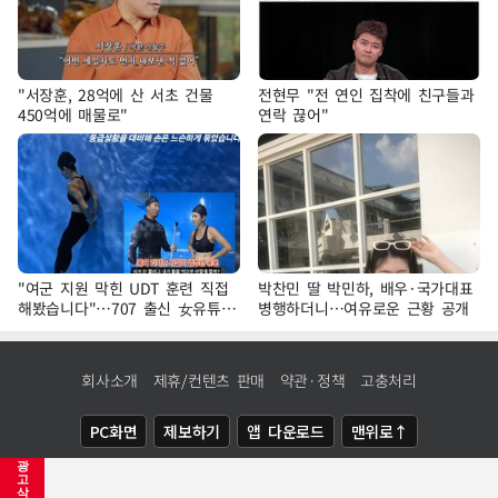
"서장훈, 28억에 산 서초 건물
전현무 "전 연인 집착에 친구들과
450억에 매물로"
연락 끊어"
"여군 지원 막힌 UDT 훈련 직접
박찬민 딸 박민하, 배우·국가대표
해봤습니다"…707 출신 女유튜버
병행하더니…여유로운 근황 공개
'완벽 소화'
회사소개
제휴/컨텐츠 판매
약관·정책
고충처리
PC화면
제보하기
앱 다운로드
맨위로↑
광
COPYRIGHTⓒ
NEWSIS
ALL RIGHTS RESERVED.
고
삭