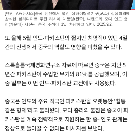
[텐진=AP/뉴시스]중국 텐진에서 열린 상하이협력기구(SCO) 정상회의에
참석한 블라디미르 푸틴 러시아 대통령(왼쪽), 나렌드라 모디 인도 총
리(가운데) 시진핑 중국 주석이 1일 환담하고 있다. 2025.9.2.
또 올해 5월 인도-파키스탄의 짧지만 치명적이었던 4일
간의 전쟁에서 중국의 역할도 영향을 미쳤을 수 있다.
스톡홀름국제평화연구소 자료에 따르면 중국은 지난 5
년간 파키스탄이 수입한 무기의 81%를 공급했으며, 이
중 일부는 이번 인도-파키스탄 교전에도 사용됐다.
중국은 인도의 주요 적국인 파키스탄을 오랫동안 '철통
같은 형제'라고 불러왔다. 모디 총리의 불참은 중국이 파
키스탄을 계속 전략적으로 지원하는 한 중·인도 관계는
정상으로 돌아갈 수 없다는 메시지를 보낸다.