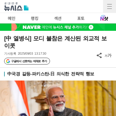
메인
랭킹
섹션
포토
[中 열병식] 모디 불참은 계산된 외교적 보
이콧
기사등록
2025/09/03 13:17:30
가
가
구글에서 선호하는 매체로 추가
中국경 갈등-파키스탄-日 의식한 전략적 행보