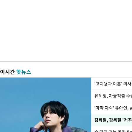
이시간
핫뉴스
'고지용과 이혼' 의사
유혜정, 자궁적출 수
'마약 자숙' 유아인,