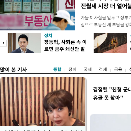
전월세 시장 더 얼어
가을 이사철을 앞두고 정부
심으로 부동산 세 부담을 
역 임차인들의 불안감이 커지
정치
이기 위해 보유 주택에 직접
장동혁, 사퇴론 속 이
집을 비워줘야 하는 상황이 
르면 금주 쇄신안 발
정부가 공급대책을 발표하겠
표
차 시장의 매
많이 본 기사
종합
정치
국제
경제
금융
김정렬 "친형 군
유골 못 찾아"