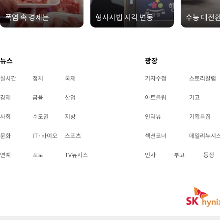
폭염 속 경제는
형사사법 지각 변동
수능 대전
뉴스
광장
실시간
정치
국제
기자수첩
스토리칼럼
경제
금융
산업
아트클럽
기고
사회
수도권
지방
인터뷰
기획특집
문화
IT·바이오
스포츠
섹션코너
데일리뉴시
연예
포토
TV뉴시스
인사
부고
동정