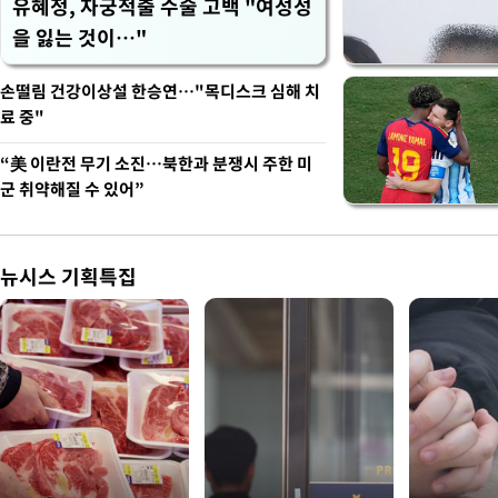
유혜정, 자궁적출 수술 고백 "여성성
을 잃는 것이…"
손떨림 건강이상설 한승연…"목디스크 심해 치
료 중"
“美 이란전 무기 소진…북한과 분쟁시 주한 미
군 취약해질 수 있어”
뉴시스 기획특집