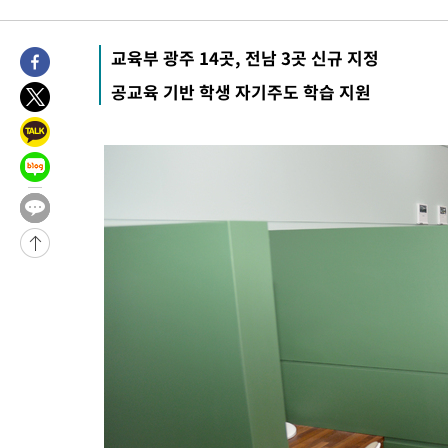
-18294초 전 >
이군이 불법 군시설 건설한 레바논 남부에서 레바논군 3명 폭
부상
-15412초 전 >
[속보]美중부 사령관, 이스라엘 긴급방문 다중화된 전선 상황 
교육부 광주 14곳, 전남 3곳 신규 지정
-13476초 전 >
美 국방부, 켄달 전 공군장관 보안허가 취소…“에어포스원 기
공교육 기반 학생 자기주도 학습 지원
보, 언론 누출”
-13445초 전 >
‘축구의 신’ 아르헨티나 축구 선수 메시의 부친 지병 별세
-13420초 전 >
“美 이란전 무기 소진…북한과 분쟁시 주한 미군 취약해질 수 