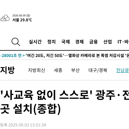
2026.08.09 (일)
서울 29.8℃
-13420초 전 >
“美 이란전 무기 소진…북한과 분쟁시 주한 미군 취약해질 수 
실시간
정치
국제
경제
금융
산업
IT·
-28001초 전 >
'여긴 20도, 저긴 50도'…열화상 카메라로 본 폭염 저감시설 '
차'
-27472초 전 >
콜롬비아 신임 우파 대통령 취임 하루만에 차량폭탄 폭발 사건
-21066초 전 >
튀르키예 외무장관, "메카 3국 방위협정은 이란이 목표 아냐 "
지방
지방최신
세종
부산
대구/경북
전남광
-18274초 전 >
이군이 불법 군시설 건설한 레바논 남부에서 레바논군 3명 폭
부상
-15392초 전 >
[속보]美중부 사령관, 이스라엘 긴급방문 다중화된 전선 상황 
-13456초 전 >
美 국방부, 켄달 전 공군장관 보안허가 취소…“에어포스원 기
'사교육 없이 스스로' 광주·
보, 언론 누출”
-13425초 전 >
‘축구의 신’ 아르헨티나 축구 선수 메시의 부친 지병 별세
곳 설치(종합)
-13400초 전 >
“美 이란전 무기 소진…북한과 분쟁시 주한 미군 취약해질 수 
-28021초 전 >
'여긴 20도, 저긴 50도'…열화상 카메라로 본 폭염 저감시설 '
차'
-27492초 전 >
콜롬비아 신임 우파 대통령 취임 하루만에 차량폭탄 폭발 사건
등록 2025.09.03 13:51:34
-21086초 전 >
튀르키예 외무장관, "메카 3국 방위협정은 이란이 목표 아냐 "