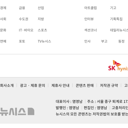
경제
금융
산업
아트클럽
기고
사회
수도권
지방
인터뷰
기획특집
문화
IT·바이오
스포츠
섹션코너
데일리뉴시
연예
포토
TV뉴시스
인사
부고
동정
회사소개
광고 · 제휴 문의
제휴사 안내
콘텐츠 판매
저작권 규약
고
대표이사 : 염영남
주소 : 서울 중구 퇴계로 1
발행인 : 염영남
편집인 : 염영남
고충처리인
뉴시스의 모든 콘텐츠는 저작권법의 보호를 받는 바, 무