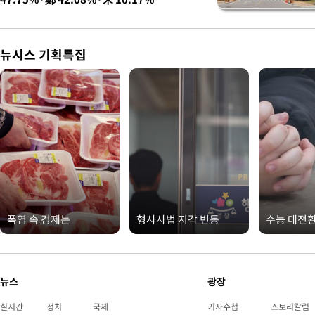
뉴시스 기획특집
폭염 속 경제는
형사사법 지각 변동
수능 대전
뉴스
광장
실시간
정치
국제
기자수첩
스토리칼럼