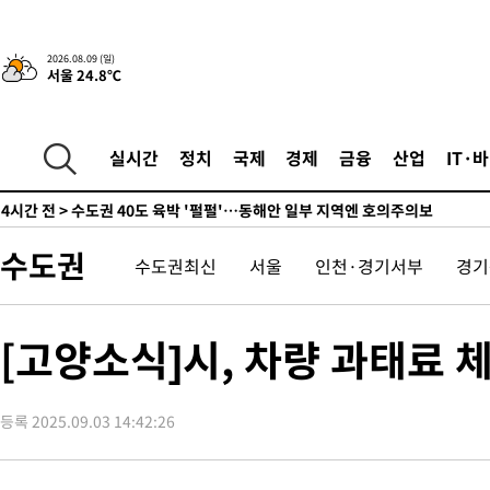
44.56%
1시간 전 >
[속보]與 대표 경선 제주·인천 당원투표…金 47.75%·鄭 42.08
10.17%
2시간 전 >
이강인 "아틀레티코 이적 기뻐…등번호 7번 의미보단 팀 위해 뛸 것
2026.08.09 (일)
서울 24.8℃
2시간 전 >
[속보]與 당대표 경선, 제주·인천 권리당원 투표 김민석 승리
3시간 전 >
낮 최고 35도 '무더위'…동해안 시간당 30㎜ '강한 비'[내일날씨]
4시간 전 >
[속보]이강인 "감독님이 원하는 마음 느꼈고, 많은 트로피 원해 아
실시간
정치
국제
경제
금융
산업
IT·
티코 이적"
4시간 전 >
수도권 40도 육박 '펄펄'…동해안 일부 지역엔 호의주의보
4시간 전 >
온열질환 사망자 3명 늘어…누적 환자 3000명 돌파
6시간 전 >
강릉에 시간당 81.4㎜ 물폭탄…도로 잠기고 담벼락 붕괴
수도권
수도권최신
서울
인천·경기서부
경기
7시간 전 >
백운산서 80년근 천종산삼 9뿌리 발견…감정가 1.3억원
7시간 전 >
선재도서 해루질 나섰다 실종 60대, 닷새 만에 숨진 채 발견
8시간 전 >
남자 농구, 나고야 아시안게임서 '홈팀' 일본과 한일전
[고양소식]시, 차량 과태료 
8시간 전 >
여수 오동도 해상서 모터보트 전복…1명 사망·1명 실종
9시간 전 >
극한폭염 한풀 꺾이지만…'낮 최고 35도' 무더위, 열대야 계속[다
날씨]
등록 2025.09.03 14:42:26
10시간 전 >
축구협회 "압수수색·성접대 논란 사과…쇄신의 기회로 삼겠다"
10시간 전 >
[속보]'압수수색·성접대 논란' 축구협회 "실망과 걱정 안겨드려 
14시간 전 >
'최고 37도' 폭염 지속…강원동해안 최대 150㎜ 비