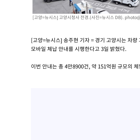
9시간 전 >
극한폭염 한풀 꺾이지만…'낮 최고 35도' 무더위, 열대야 계속[다
날씨]
10시간 전 >
축구협회 "압수수색·성접대 논란 사과…쇄신의 기회로 삼겠다"
[고양=뉴시스] 고양시청사 전경.(사진=뉴시스 DB).
photo@
10시간 전 >
[속보]'압수수색·성접대 논란' 축구협회 "실망과 걱정 안겨드려 
14시간 전 >
'최고 37도' 폭염 지속…강원동해안 최대 150㎜ 비
[고양=뉴시스] 송주현 기자 = 경기 고양시는 차
16시간 전 >
[속보]뉴욕증시 상승 마감…S&P 0.6% 나스닥 1.3%↑
모바일 체납 안내를 시행한다고 3일 밝혔다.
이번 안내는 총 4만8900건, 약 151억원 규모의