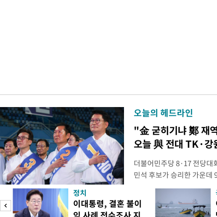
오늘의 헤드라인
"金 굳히기냐 鄭 재
오늘 與 전대 TK·강
더불어민주당 8·17 전당대
민석 후보가 승리한 가운데 
시된다. 초박빙 승부가 이어
정치
승을 이어갈지, 정청래 후보
이대통령, 결혼 불이
다. 1·2위 간 누적 득표율 
익 사례 전수조사 지