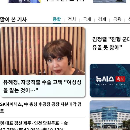
빙 판세가 이어져, 9일 강원
시
라
많이 본 기사
종합
정치
국제
경제
금융
김정렬 "친형 군
유골 못 찾아"
유혜정, 자궁적출 수술 고백 "여성성
을 잃는 것이…"
SK하이닉스, 中 충칭 후공정 공장 지분매각 검
토
與 대표 경선 제주·인천 당원투표…金
47.75%·鄭 42.08%·宋 10.17%