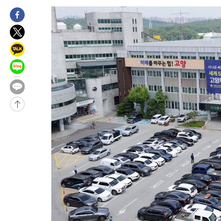
16시간 전 >
[속보]뉴욕증시 상승 마감…S&P 0.6% 나스닥 1.3%↑
-2657초 전 >
이란 "호르무즈 재개방 합의 근접…美 배상 선행돼야"
1시간 전 >
[속보]與최고위원 제주·인천 순회경선…박선원·최민희·서미화·
수·김용 순
1시간 전 >
[속보]김민석, 與 전대 당원투표 누적 득표율 45.42%로 1위… 정
44.56%
1시간 전 >
[속보]與 대표 경선 제주·인천 당원투표…金 47.75%·鄭 42.08
10.17%
2시간 전 >
이강인 "아틀레티코 이적 기뻐…등번호 7번 의미보단 팀 위해 뛸 것
2시간 전 >
[속보]與 당대표 경선, 제주·인천 권리당원 투표 김민석 승리
3시간 전 >
낮 최고 35도 '무더위'…동해안 시간당 30㎜ '강한 비'[내일날씨]
4시간 전 >
[속보]이강인 "감독님이 원하는 마음 느꼈고, 많은 트로피 원해 아
티코 이적"
4시간 전 >
수도권 40도 육박 '펄펄'…동해안 일부 지역엔 호의주의보
4시간 전 >
온열질환 사망자 3명 늘어…누적 환자 3000명 돌파
6시간 전 >
강릉에 시간당 81.4㎜ 물폭탄…도로 잠기고 담벼락 붕괴
7시간 전 >
백운산서 80년근 천종산삼 9뿌리 발견…감정가 1.3억원
7시간 전 >
선재도서 해루질 나섰다 실종 60대, 닷새 만에 숨진 채 발견
8시간 전 >
남자 농구, 나고야 아시안게임서 '홈팀' 일본과 한일전
8시간 전 >
여수 오동도 해상서 모터보트 전복…1명 사망·1명 실종