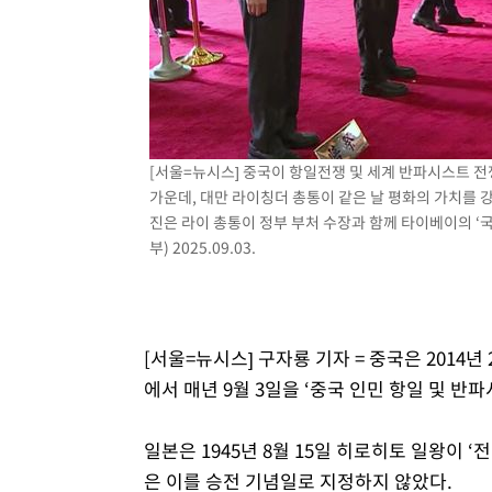
-7239초 전 >
[속보]종합특검, '계엄 수용공간 확보' 신용해 前교정본부
-6112초 전 >
외신들도 주목한 韓축구 파문…"국민적 공분에 수사 재개"
-6083초 전 >
11시간 압수수색에 성접대 파문까지…'쑥대밭' 된 축구협
-5105초 전 >
[속보]규제합리화위원회 부위원장에 김태유 서울대 공대 
태 후임
-1463초 전 >
[속보]국힘 윤리위, '돌려차기 발언' 진종오·서범수 징계 
[서울=뉴시스] 중국이 항일전쟁 및 세계 반파시스트 전
53분 전 >
[속보] 7월 중국 수출 23.9%↑ 수입 27.5%↑…무역총액 25
가운데, 대만 라이칭더 총통이 같은 날 평화의 가치를 
진은 라이 총통이 정부 부처 수장과 함께 타이베이의 ‘
부) 2025.09.03.
[서울=뉴시스] 구자룡 기자 = 중국은 2014
에서 매년 9월 3일을 ‘중국 인민 항일 및 
일본은 1945년 8월 15일 히로히토 일왕이 
은 이를 승전 기념일로 지정하지 않았다.