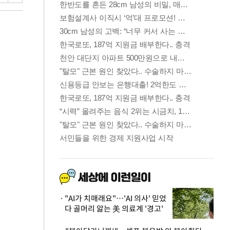
"AI가 치매래요"…'AI 의사' 믿었
다 골머리 앓는 美 의료계 '경고'