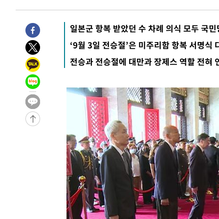
태 후임
-1443초 전 >
[속보]국힘 윤리위, '돌려차기 발언' 진종오·서범수 징계 
53분 전 >
[속보] 7월 중국 수출 23.9%↑ 수입 27.5%↑…무역총액 25
일본군 항복 받았던 수 차례 의식 모두 국민
-31764초 전 >
[속보] 미 사업체, 일자리 7월에 2.3만 개 줄어…실업률은
‘9월 3일 전승절’은 미주리함 항복 서명
↓
-27627초 전 >
[속보]이 대통령 "부동산 공급 기존 사고방식 매달리지 
전승과 전승절에 대만과 장제스 역할 전혀 
실천"
-26712초 전 >
이란, "오만과 '중앙 단일 루트' 합의…북쪽 인바운드·남
운드는 임시"
-18280초 전 >
"낮 기온 소폭 하락"…수도권 폭염중대경보, 폭염경보로
-18244초 전 >
[속보]이 대통령, '호우피해' 안동·의성 관할 4개 면 특
선포
-18207초 전 >
[단독]중수청 지원 검사들, 정원 초과 시 낮은 계급 임용
갈 수도
-16178초 전 >
낮 최고 37도 찜통더위…곳곳 소나기·강원 많은 비[내일
-14484초 전 >
SK하이닉스, 용인·청주 팹에 54조 투자…"AI 메모리 수
응"
-11340초 전 >
여자배구 이재영·이다영 자매, 아제르바이잔 투란VC 입
-10593초 전 >
외국인 심판 성 접대 7경기 들여다보니…한국 축구 '5승 2
-10327초 전 >
[속보]코스닥, 2.86포인트(0.36%) 내린 798.81마감
-10280초 전 >
[속보]코스피, 6200선 약보합…0.60% 내린 6258.77에
-10260초 전 >
[속보]원·달러 환율, 7.7원 내린 1416.1원 마감
-10149초 전 >
[속보] 노원서 40.1도 관측…서울, 2018년 이후 첫 40도