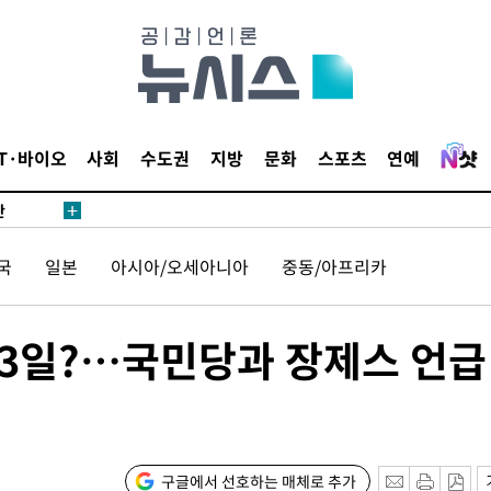
쪽 아웃바
 하향
별재난지역
…희망지 못
날씨]
IT·바이오
사회
수도권
지방
문화
스포츠
연예
요 선제 대
단
무'
국
일본
아시아/오세아니아
중동/아프리카
 마쳐
월 3일?…국민당과 장제스 언급
장 기소
회
구글에서 선호하는 매체로 추가
교수…이병