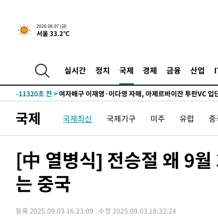
실천"
-26692초 전 >
이란, "오만과 '중앙 단일 루트' 합의…북쪽 인바운드·남
운드는 임시"
-18260초 전 >
"낮 기온 소폭 하락"…수도권 폭염중대경보, 폭염경보로
2026.08.07 (금)
서울 33.2℃
-18224초 전 >
[속보]이 대통령, '호우피해' 안동·의성 관할 4개 면 특
선포
-18187초 전 >
[단독]중수청 지원 검사들, 정원 초과 시 낮은 계급 임용
갈 수도
-16158초 전 >
낮 최고 37도 찜통더위…곳곳 소나기·강원 많은 비[내일
실시간
정치
국제
경제
금융
산업
-14464초 전 >
SK하이닉스, 용인·청주 팹에 54조 투자…"AI 메모리 수
응"
-11320초 전 >
여자배구 이재영·이다영 자매, 아제르바이잔 투란VC 입
-10573초 전 >
외국인 심판 성 접대 7경기 들여다보니…한국 축구 '5승 2
국제
국제최신
국제기구
미주
유럽
중
-10307초 전 >
[속보]코스닥, 2.86포인트(0.36%) 내린 798.81마감
-10260초 전 >
[속보]코스피, 6200선 약보합…0.60% 내린 6258.77에
-10240초 전 >
[속보]원·달러 환율, 7.7원 내린 1416.1원 마감
[中 열병식] 전승절 왜 9
-10129초 전 >
[속보] 노원서 40.1도 관측…서울, 2018년 이후 첫 40도
는 중국
-7219초 전 >
[속보]종합특검, '계엄 수용공간 확보' 신용해 前교정본부
-6092초 전 >
외신들도 주목한 韓축구 파문…"국민적 공분에 수사 재개"
-6063초 전 >
11시간 압수수색에 성접대 파문까지…'쑥대밭' 된 축구협
등록 2025.09.03 16:23:09
수정 2025.09.03 18:32:24
-5085초 전 >
[속보]규제합리화위원회 부위원장에 김태유 서울대 공대 