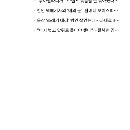
· "볶아달라니까!"…셀프 볶음밥 안 볶아줬다고 사장 폭행한 손님
· 천안 택배기사의 '매의 눈', 할머니 보이스피싱 피해 막아
· 옥상 '쓰레기 테러' 범인 잡았는데…과태료 3만원 처분에 숙박업주 허탈
· "바지 벗고 앞뒤로 돌아야 했다"…탈북민 김서아, 기쁨조 검사 수치심 회상