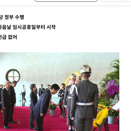
절차 개시
.3%↑
당 정부 수행
 4.1%로
식 다음날 임시공휴일부터 시작
말고 과감히
언급 없어
쪽 아웃바
 하향
별재난지역
…희망지 못
날씨]
요 선제 대
단
무'
 마쳐