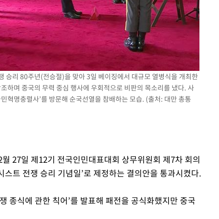
장 기소
회
교수…이병
절차 개시
쟁 승리 80주년(전승절)을 맞아 3일 베이징에서 대규모 열병식을 개최한
.3%↑
강조하며 중국의 무력 중심 행사에 우회적으로 비판의 목소리를 냈다. 사
국민혁명충렬사’를 방문해 순국선열을 참배하는 모습. (출처: 대만 총통
년 2월 27일 제12기 전국인민대표대회 상무위원회 제7차 회의
반파시스트 전쟁 승리 기념일’로 제정하는 결의안을 통과시켰다.
‘전쟁 종식에 관한 칙어’를 발표해 패전을 공식화했지만 중국