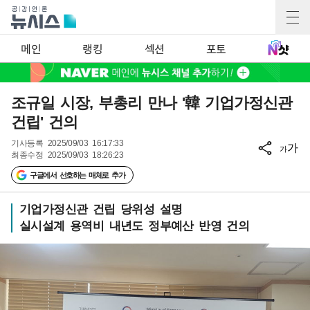
메인
랭킹
섹션
포토
조규일 시장, 부총리 만나 '韓 기업가정신관
건립' 건의
기사등록
2025/09/03 16:17:33
가
가
최종수정
2025/09/03 18:26:23
구글에서 선호하는 매체로 추가
기업가정신관 건립 당위성 설명
실시설계 용역비 내년도 정부예산 반영 건의