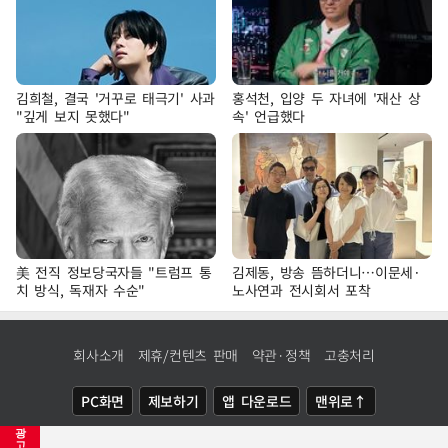
김희철, 결국 '거꾸로 태극기' 사과
홍석천, 입양 두 자녀에 '재산 상
"깊게 보지 못했다"
속' 언급했다
美 전직 정보당국자들 "트럼프 통
김제동, 방송 뜸하더니…이문세·
치 방식, 독재자 수순"
노사연과 전시회서 포착
회사소개
제휴/컨텐츠 판매
약관·정책
고충처리
PC화면
제보하기
앱 다운로드
맨위로↑
광
COPYRIGHTⓒ
NEWSIS
ALL RIGHTS RESERVED.
고