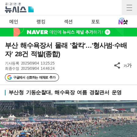
메인
랭킹
섹션
포토
부산 해수욕장서 몰래 '찰칵'…'형사범·수배
자' 28건 적발(종합)
기사등록
2025/09/04 13:25:25
가
가
최종수정
2025/09/04 14:46:24
구글에서 선호하는 매체로 추가
부산청 기동순찰대, 해수욕장 여름 경찰관서 운영