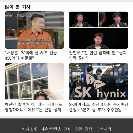
많이 본 기사
"서장훈, 28억에 산 서초 건물
전현무 "전 연인 집착에 친구들과
450억에 매물로"
연락 끊어"
박찬민 딸 박민하, 배우·국가대표
SK하이닉스, 주당 375원 분기배당
병행하더니…여유로운 근황 공개
결정…3분기 중 추가 주주환원 발
표
회사소개
제휴/컨텐츠 판매
약관·정책
고충처리