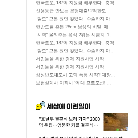
"호날두 결혼식 보러 가자" 2000
명 운집…엉뚱한 커플 결혼식에
'황당'