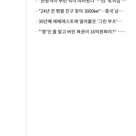
· "관광객이 뿌린 먹이 따라왔나"…日 '토끼섬' 멧돼지, 토끼까지 사냥
· "24년 전 펜팔 친구 찾아 3000㎞"…중국 남성 사연에 '뭉클'
· 30년째 에베레스트에 얼어붙은 '그린 부츠'…드디어 가족 품으로
· "'꽝'인 줄 알고 버린 복권이 16억원짜리?"…극적으로 되찾은 사연