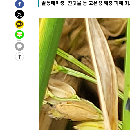
끝동매미충·진딧물 등 고온성 해충 피해 최
3시간 전 >
'여긴 20도, 저긴 50도'…열화상 카메라로 본 폭염 저감시설 
3시간 전 >
콜롬비아 신임 우파 대통령 취임 하루만에 차량폭탄 폭발 사건
-30551초 전 >
'AT마드리드 7번' 이강인, 맨시티 상대로 비공식 데뷔전
-30053초 전 >
[속보]'AT마드리드 7번' 이강인, 맨시티 상대로 비공식 
-28117초 전 >
네타냐후, 트럼프의 가자 평화 2차 15개조 평화안 '거부'
-24713초 전 >
이강인 ATM 입단식에 '상암벌 들썩'…"세계적인 선수 
-23709초 전 >
태풍 돌핀, 중 저장성 타이저우시 해안에 상륙 (1보)
-21055초 전 >
AT마드리드 데뷔 앞둔 이강인, 맨시티전 선발 대신 '벤치 
-19685초 전 >
[속보]與 강원·TK 당원투표 합산 김민석 48.54%로 
44.40%
-19019초 전 >
與 강원·TK 당원투표 합산 김민석 46.01%로 승리…정
44.53%
-18859초 전 >
[속보]與전대 권리당원투표…강원·경북 김민석, 대구 정
-18666초 전 >
[속보]與 당대표 경선, 경북 권리당원 투표 김민석 47.3
45.71%
-18568초 전 >
[속보]與 당대표 경선, 대구 권리당원 투표 정청래 47.8
46.35%
-18365초 전 >
[속보]與 당대표 경선, 강원 권리당원 투표 김민석 승리…5
득표
-16283초 전 >
"일본축구협회, 대한축구협회 성 접대 의혹 심판 조사"
-8925초 전 >
[속보]장은수, KLPGA 제주삼다수 역전 우승…데뷔 10년 