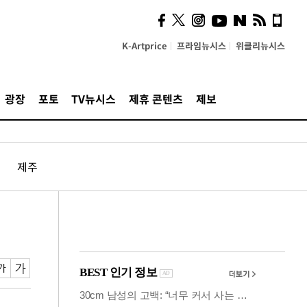
사이 해답 찾았죠"…알을
깨고 나온 '초자아'
K-Artprice
프라임뉴시스
위클리뉴시스
광장
포토
TV뉴시스
제휴 콘텐츠
제보
제주