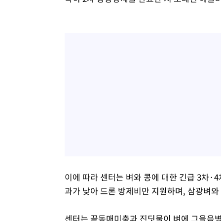
이에 따라 센터는 벼와 콩에 대한 긴급 3차·
과가 낮아 드론 방제비만 지원하며, 삼광벼와 
센터는 끝동매미충과 진딧물이 벼에 그을음병을