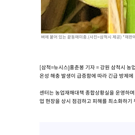
상
-4290초 전 >
"얼마나 더웠으면"…안동 물길공원서 헤엄친 구렁이 '소동
-4217초 전 >
손흥민, 68분 뛰고 2경기 침묵…LAFC, 톨루카에 1-0 승리
-3489초 전 >
'2경기 연속 침묵' 손흥민, 톨루카전 68분만 뛰고 슈팅 0개
-2241초 전 >
이강인, 오늘 서울서 AT마드리드 입단식…'전례 없는 특급
벼에 붙어 있는 끝동매미충.(사진=삼척시 제공) *재판매
3시간 전 >
'여긴 20도, 저긴 50도'…열화상 카메라로 본 폭염 저감시설 
3시간 전 >
콜롬비아 신임 우파 대통령 취임 하루만에 차량폭탄 폭발 사건
[삼척=뉴시스]홍춘봉 기자 = 강원 삼척시 
온성 해충 발생이 급증함에 따라 긴급 방제에
센터는 농업재해대책 종합상황실을 운영하며,
업 현장을 상시 점검하고 피해를 최소화하기 