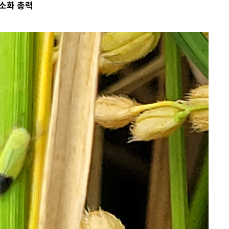
소화 총력
'온도차'
데뷔전
되길"
시작'
승리…정청래
청래
청래 승리
7%·정청래
2%·김민석
0.30%
차에 첫 정