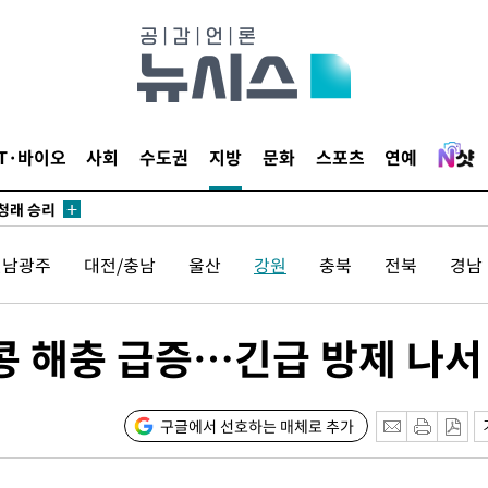
되길"
시작'
승리…정청래
IT·바이오
사회
수도권
지방
문화
스포츠
연예
청래
청래 승리
7%·정청래
전남광주
대전/충남
울산
강원
충북
전북
경남
2%·김민석
0.30%
콩 해충 급증…긴급 방제 나서
차에 첫 정
'
(종합)
구글에서 선호하는 매체로 추가
대우'