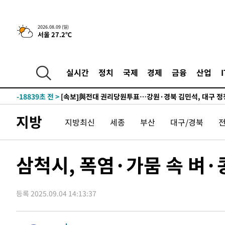
-28097초 전 >
네타냐후, 트럼프의 가자 평화 2차 15개조 평화안 '거부'
-24693초 전 >
이강인 ATM 입단식에 '상암벌 들썩'…"세계적인 선수 
2026.08.09 (일)
서울 27.2℃
-23689초 전 >
태풍 돌핀, 중 저장성 타이저우시 해안에 상륙 (1보)
-21035초 전 >
AT마드리드 데뷔 앞둔 이강인, 맨시티전 선발 대신 '벤치 
-19665초 전 >
[속보]與 강원·TK 당원투표 합산 김민석 48.54%로 
실시간
정치
국제
경제
금융
산업
44.40%
-18999초 전 >
與 강원·TK 당원투표 합산 김민석 46.01%로 승리…정
44.53%
-18839초 전 >
[속보]與전대 권리당원투표…강원·경북 김민석, 대구 정
-18646초 전 >
[속보]與 당대표 경선, 경북 권리당원 투표 김민석 47.3
지방
지방최신
세종
부산
대구/경북
45.71%
-18548초 전 >
[속보]與 당대표 경선, 대구 권리당원 투표 정청래 47.8
46.35%
-18345초 전 >
[속보]與 당대표 경선, 강원 권리당원 투표 김민석 승리…5
득표
-16263초 전 >
"일본축구협회, 대한축구협회 성 접대 의혹 심판 조사"
삼척시, 폭염·가뭄 속 벼·
-8905초 전 >
[속보]장은수, KLPGA 제주삼다수 역전 우승…데뷔 10년 
상
-4270초 전 >
"얼마나 더웠으면"…안동 물길공원서 헤엄친 구렁이 '소동
등록 2025.09.04 14:13:37
-4197초 전 >
손흥민, 68분 뛰고 2경기 침묵…LAFC, 톨루카에 1-0 승리
-3469초 전 >
'2경기 연속 침묵' 손흥민, 톨루카전 68분만 뛰고 슈팅 0개
-2221초 전 >
이강인, 오늘 서울서 AT마드리드 입단식…'전례 없는 특급