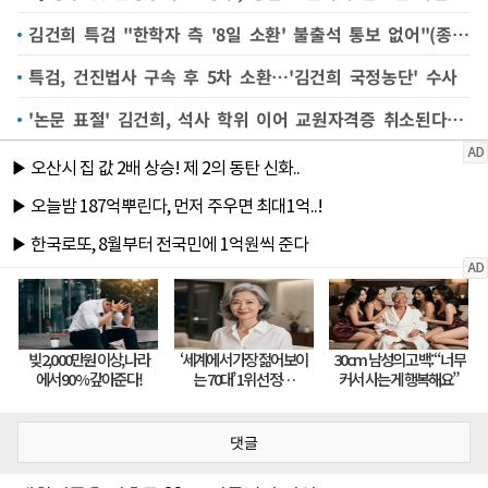
김건희 특검 "한학자 측 '8일 소환' 불출석 통보 없어"(종합)
특검, 건진법사 구속 후 5차 소환…'김건희 국정농단' 수사
'논문 표절' 김건희, 석사 학위 이어 교원자격증 취소된다(종합)
댓글