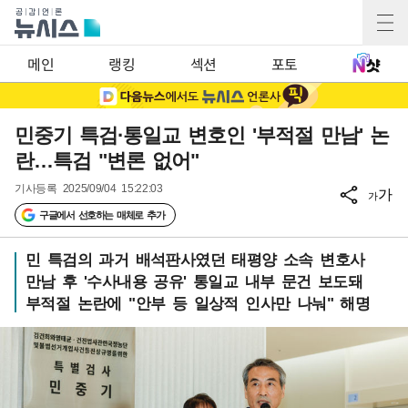
메인
랭킹
섹션
포토
민중기 특검·통일교 변호인 '부적절 만남' 논
란…특검 "변론 없어"
기사등록
2025/09/04 15:22:03
가
가
구글에서 선호하는 매체로 추가
민 특검의 과거 배석판사였던 태평양 소속 변호사
만남 후 '수사내용 공유' 통일교 내부 문건 보도돼
부적절 논란에 "안부 등 일상적 인사만 나눠" 해명