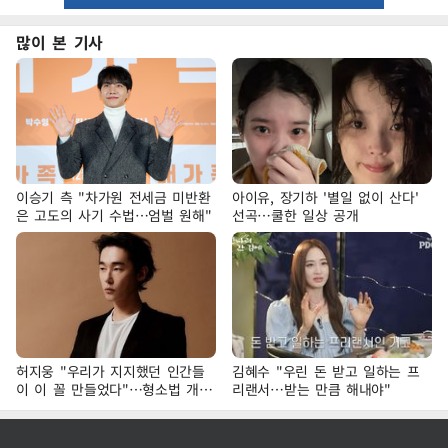
많이 본 기사
이승기 측 "차가원 전세금 미반환
아이유, 장기하 '별일 없이 산다'
은 고도의 사기 수법…엄벌 원해"
선곡…쿨한 일상 공개
허지웅 "우리가 지지했던 인간들
김혜수 "우린 돈 받고 일하는 프
이 이 꼴 만들었다"…형소법 개정
리랜서…받는 만큼 해내야"
에 격한 반응