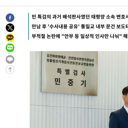
12시간 전 >
'최고 37도' 폭염 지속…강원동해안 최대 150㎜ 비
14시간 전 >
[속보]뉴욕증시 상승 마감…S&P 0.6% 나스닥 1.3%↑
민 특검의 과거 배석판사였던 태평양 소속 변호
-9006초 전 >
이란 "호르무즈 재개방 합의 근접…美 배상 선행돼야"
만남 후 '수사내용 공유' 통일교 내부 문건 보도
-53초 전 >
[속보]與최고위원 제주·인천 순회경선…박선원·최민희·서미화·
부적절 논란에 "안부 등 일상적 인사만 나눠" 
수·김용 순
-6초 전 >
[속보]김민석, 與 전대 당원투표 누적 득표율 45.42%로 1위… 정청
44.56%
11분 전 >
[속보]與 대표 경선 제주·인천 당원투표…金 47.75%·鄭 42.08%
10.17%
19분 전 >
이강인 "아틀레티코 이적 기뻐…등번호 7번 의미보단 팀 위해 뛸 것
20분 전 >
[속보]與 당대표 경선, 제주·인천 권리당원 투표 김민석 승리
2시간 전 >
낮 최고 35도 '무더위'…동해안 시간당 30㎜ '강한 비'[내일날씨]
2시간 전 >
[속보]이강인 "감독님이 원하는 마음 느꼈고, 많은 트로피 원해 아
티코 이적"
2시간 전 >
수도권 40도 육박 '펄펄'…동해안 일부 지역엔 호의주의보
2시간 전 >
온열질환 사망자 3명 늘어…누적 환자 3000명 돌파
4시간 전 >
강릉에 시간당 81.4㎜ 물폭탄…도로 잠기고 담벼락 붕괴
5시간 전 >
백운산서 80년근 천종산삼 9뿌리 발견…감정가 1.3억원
6시간 전 >
선재도서 해루질 나섰다 실종 60대, 닷새 만에 숨진 채 발견
6시간 전 >
남자 농구, 나고야 아시안게임서 '홈팀' 일본과 한일전