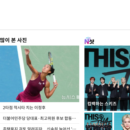
많이 본 사진
컴백하는 스키즈
이번주 국회에는 무슨 일
2타점 적시타 치는 이정후
더불어민주당 당대표·최고위원 후보 합동연설회
주택용지 검토 알려지자... 신속히 늘어선 '근조화환'