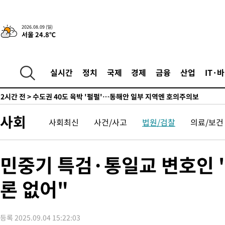
수·김용 순
14초 전 >
[속보]김민석, 與 전대 당원투표 누적 득표율 45.42%로 1위… 정
44.56%
12분 전 >
[속보]與 대표 경선 제주·인천 당원투표…金 47.75%·鄭 42.08%
2026.08.09 (일)
서울 24.8℃
10.17%
19분 전 >
이강인 "아틀레티코 이적 기뻐…등번호 7번 의미보단 팀 위해 뛸 것
21분 전 >
[속보]與 당대표 경선, 제주·인천 권리당원 투표 김민석 승리
2시간 전 >
낮 최고 35도 '무더위'…동해안 시간당 30㎜ '강한 비'[내일날씨]
실시간
정치
국제
경제
금융
산업
IT·
2시간 전 >
[속보]이강인 "감독님이 원하는 마음 느꼈고, 많은 트로피 원해 아
티코 이적"
2시간 전 >
수도권 40도 육박 '펄펄'…동해안 일부 지역엔 호의주의보
2시간 전 >
온열질환 사망자 3명 늘어…누적 환자 3000명 돌파
사회
사회최신
사건/사고
법원/검찰
의료/보건
4시간 전 >
강릉에 시간당 81.4㎜ 물폭탄…도로 잠기고 담벼락 붕괴
5시간 전 >
백운산서 80년근 천종산삼 9뿌리 발견…감정가 1.3억원
6시간 전 >
선재도서 해루질 나섰다 실종 60대, 닷새 만에 숨진 채 발견
민중기 특검·통일교 변호인 '
6시간 전 >
남자 농구, 나고야 아시안게임서 '홈팀' 일본과 한일전
론 없어"
6시간 전 >
여수 오동도 해상서 모터보트 전복…1명 사망·1명 실종
7시간 전 >
극한폭염 한풀 꺾이지만…'낮 최고 35도' 무더위, 열대야 계속[다
날씨]
8시간 전 >
축구협회 "압수수색·성접대 논란 사과…쇄신의 기회로 삼겠다"
등록 2025.09.04 15:22:03
9시간 전 >
[속보]'압수수색·성접대 논란' 축구협회 "실망과 걱정 안겨드려 죄