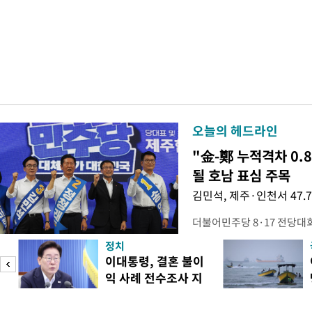
오늘의 헤드라인
"金-鄭 누적격차 0.
될 호남 표심 주목
김민석, 제주·인천서 47.
더불어민주당 8·17 전당대
보가 8일 제주·인천 지역 순
정치
다. 앞서 정청래 후보 우세
이대통령, 결혼 불이
·울산·경남 경선에서 1승 1
익 사례 전수조사 지
제주·인천 경선에서 이기며 '
시
만 두 후보 간 누적 득표율 차