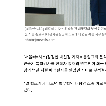
6시간 전 >
여수 오동도 해상서 모터보트 전복…1명 사망·1명 실종
7시간 전 >
극한폭염 한풀 꺾이지만…'낮 최고 35도' 무더위, 열대야 계속[다
날씨]
8시간 전 >
축구협회 "압수수색·성접대 논란 사과…쇄신의 기회로 삼겠다"
9시간 전 >
[속보]'압수수색·성접대 논란' 축구협회 "실망과 걱정 안겨드려 죄
[서울=뉴시스] 배훈식 기자 = 윤석열 전 대통령의 부인 김건
12시간 전 >
'최고 37도' 폭염 지속…강원동해안 최대 150㎜ 비
전 서울 종로구 KT광화문빌딩 웨스트에 마련된 특검 사무실에서 
14시간 전 >
[속보]뉴욕증시 상승 마감…S&P 0.6% 나스닥 1.3%↑
photo@newsis.com
[서울=뉴시스]김정현 박선정 기자 = 통일교의 윤
민중기 특별검사를 한학자 총재의 변호인이 최근 만
검의 법관 시절 배석판사를 맡았던 사이로 부적절
4일 법조계에 따르면 법무법인 태평양 소속 이모 
났다.