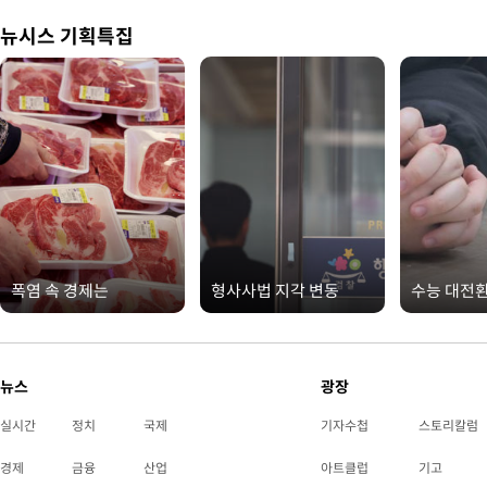
뉴시스 기획특집
폭염 속 경제는
형사사법 지각 변동
수능 대전
뉴스
광장
실시간
정치
국제
기자수첩
스토리칼럼
경제
금융
산업
아트클럽
기고