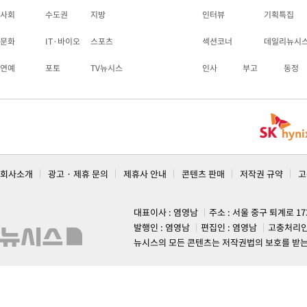
사회
수도권
지방
인터뷰
기획특집
문화
IT·바이오
스포츠
섹션코너
데일리뉴시
연예
포토
TV뉴시스
인사
부고
동정
회사소개
광고 · 제휴 문의
제휴사 안내
콘텐츠 판매
저작권 규약
고
대표이사 : 염영남
주소 : 서울 중구 퇴계로 1
발행인 : 염영남
편집인 : 염영남
고충처리인
뉴시스의 모든 콘텐츠는 저작권법의 보호를 받는 바, 무