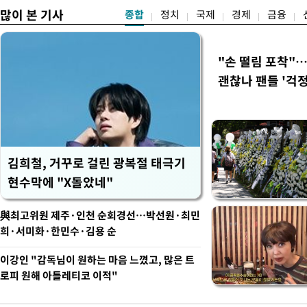
많이 본 기사
종합
정치
국제
경제
금융
"손 떨림 포착"
괜찮나 팬들 '걱정
김희철, 거꾸로 걸린 광복절 태극기
현수막에 "X돌았네"
與최고위원 제주·인천 순회경선…박선원·최민
희·서미화·한민수·김용 순
이강인 "감독님이 원하는 마음 느꼈고, 많은 트
로피 원해 아틀레티코 이적"