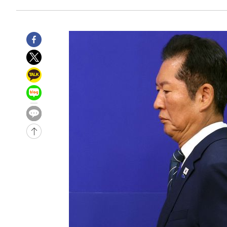
-26793초 전 >
[속보]코스닥, 2.15포인트(0.27%) 내린 797.44 출발
-26776초 전 >
[속보]코스피, 119.51포인트(1.81%) 내린 6478.75 개
-23223초 전 >
6월 경상수지 497.3억 달러…두 달 연속 사상 최대
-23174초 전 >
서울 낮 39도 '폭염중대경보'…40도 관측 가능성도
-20536초 전 >
미 워싱턴주 스포캔 시의 통제불능 3개 산불, 방화선 일부
-12709초 전 >
[속보] 호르무즈 해협 이란-오만 협상 기대속 뉴욕증시 혼
우 0.49%↑
-11064초 전 >
[속보] 이란 대통령 "지금 최고지도자와 소통하기가 매우
취임 3년 인터뷰
1시간 전 >
[속보] "이란-오만, 호르무즈 해협 통행 항로 합의" 이란 외