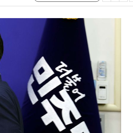
장
 구축
조 마감 다
 어려워"
무부 대변인