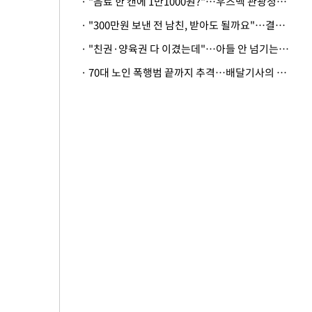
· "음료 한 캔에 1만1000원?"…우즈벡 관광청까지 나섰다, 유튜버 폭로 후폭풍
· "300만원 보낸 전 남친, 받아도 될까요"…결혼 앞둔 예비신부의 뜻밖 고충
· "친권·양육권 다 이겼는데"…아들 안 넘기는 아내에 '강제집행' 가능할까
· 70대 노인 폭행범 끝까지 추격…배달기사의 용기, 추가 피해 막았다