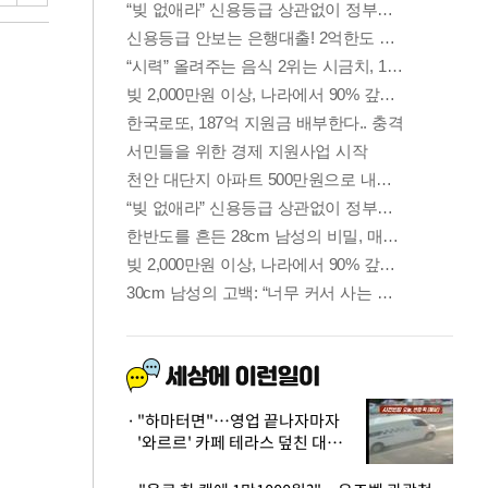
"하마터면"…영업 끝나자마자
'와르르' 카페 테라스 덮친 대리
석 외벽