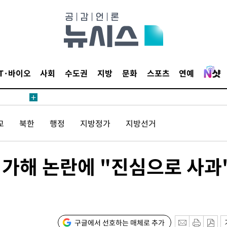
장
IT·바이오
사회
수도권
지방
문화
스포츠
연예
 구축
조 마감 다
교
북한
행정
지방정가
지방선거
 어려워"
무부 대변인
 가해 논란에 "진심으로 사과
등 압수수
월 중 예
구글에서 선호하는 매체로 추가