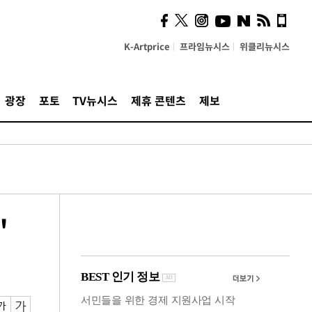
카페사장들 "배달플랫폼 상
생안이 더 절실"
K-Artprice
프라임뉴시스
위클리뉴시스
광장
포토
TV뉴시스
제휴 콘텐츠
제보
"