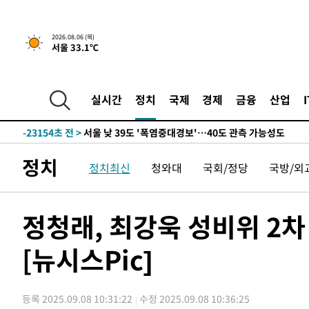
-31373초 전 >
[속보]코스피 매도사이드카 발동…4%대 급락
-30645초 전 >
[속보]전남광주 초대 시민추천 부시장에 백승주·윤난실
2026.08.06 (목)
-28206초 전 >
서울 열대야 15일째 지속…비공식 '초열대야' 30도 넘어
서울 33.1℃
-26773초 전 >
[속보]코스닥, 2.15포인트(0.27%) 내린 797.44 출발
-26756초 전 >
[속보]코스피, 119.51포인트(1.81%) 내린 6478.75 개
실시간
정치
국제
경제
금융
산업
-23203초 전 >
6월 경상수지 497.3억 달러…두 달 연속 사상 최대
-23154초 전 >
서울 낮 39도 '폭염중대경보'…40도 관측 가능성도
-20516초 전 >
미 워싱턴주 스포캔 시의 통제불능 3개 산불, 방화선 일부
-12689초 전 >
[속보] 호르무즈 해협 이란-오만 협상 기대속 뉴욕증시 혼
정치
정치최신
청와대
국회/정당
국방/외
우 0.49%↑
-11044초 전 >
[속보] 이란 대통령 "지금 최고지도자와 소통하기가 매우
취임 3년 인터뷰
1시간 전 >
[속보] "이란-오만, 호르무즈 해협 통행 항로 합의" 이란 외
정청래, 최강욱 성비위 2차
-32213초 전 >
[속보]경찰, '홍명보 선임 논란' 대한축구협회·축구회관 
색
-31600초 전 >
[속보]산업장관 "美무역법 제301조 과잉생산 결과 발표 8
[뉴시스Pic]
상
-31393초 전 >
[속보]코스피 매도사이드카 발동…4%대 급락
-30665초 전 >
[속보]전남광주 초대 시민추천 부시장에 백승주·윤난실
-28226초 전 >
서울 열대야 15일째 지속…비공식 '초열대야' 30도 넘어
등록 2025.09.08 10:31:22
수정 2025.09.08 10:36:25