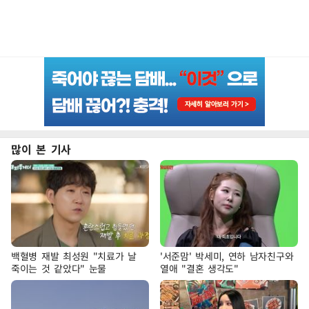
많이 본 기사
백혈병 재발 최성원 "치료가 날
'서준맘' 박세미, 연하 남자친구와
죽이는 것 같았다" 눈물
열애 "결혼 생각도"