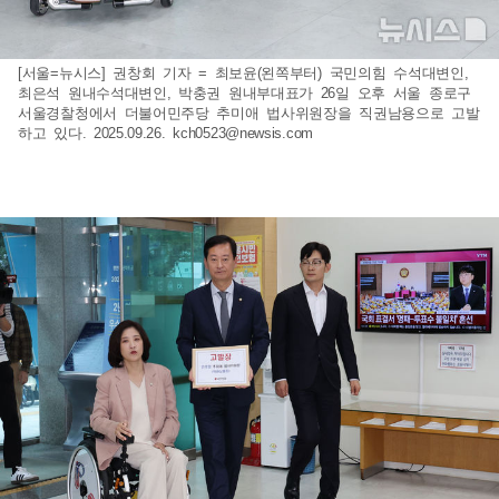
[서울=뉴시스] 권창회 기자 = 최보윤(왼쪽부터) 국민의힘 수석대변인,
최은석 원내수석대변인, 박충권 원내부대표가 26일 오후 서울 종로구
서울경찰청에서 더불어민주당 추미애 법사위원장을 직권남용으로 고발
하고 있다. 2025.09.26.
kch0523@newsis.com