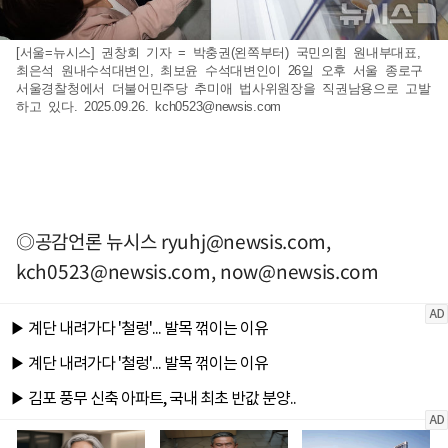
[서울=뉴시스] 권창회 기자 = 박충권(왼쪽부터) 국민의힘 원내부대표,
최은석 원내수석대변인, 최보윤 수석대변인이 26일 오후 서울 종로구
서울경찰청에서 더불어민주당 추미애 법사위원장을 직권남용으로 고발
하고 있다. 2025.09.26.
kch0523@newsis.com
◎공감언론 뉴시스
ryuhj@newsis.com
,
kch0523@newsis.com
,
now@newsis.com