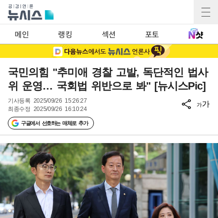
메인
랭킹
섹션
포토
국민의힘 "추미애 경찰 고발, 독단적인 법사
위 운영… 국회법 위반으로 봐" [뉴시스Pic]
기사등록
2025/09/26 15:26:27
가
가
최종수정
2025/09/26 16:10:24
구글에서 선호하는 매체로 추가