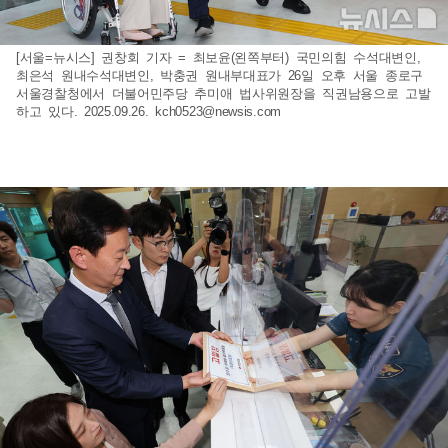
[서울=뉴시스] 권창회 기자 = 최보윤(왼쪽부터) 국민의힘 수석대변인,
최은석 원내수석대변인, 박충권 원내부대표가 26일 오후 서울 종로구
서울경찰청에서 더불어민주당 추미애 법사위원장을 직권남용으로 고발
하고 있다. 2025.09.26.
kch0523@newsis.com