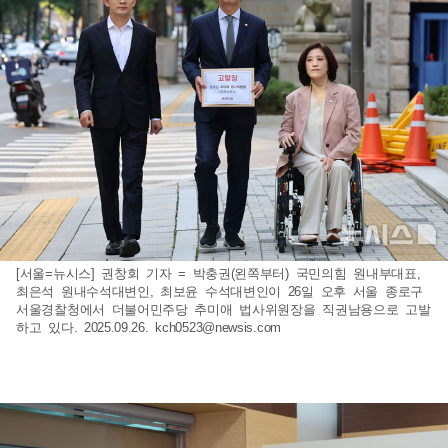
[서울=뉴시스] 권창회 기자 = 박충권(왼쪽부터) 국민의힘 원내부대표,
최은석 원내수석대변인, 최보윤 수석대변인이 26일 오후 서울 종로구
서울경찰청에서 더불어민주당 추미애 법사위원장을 직권남용으로 고발
하고 있다. 2025.09.26.
kch0523@newsis.com