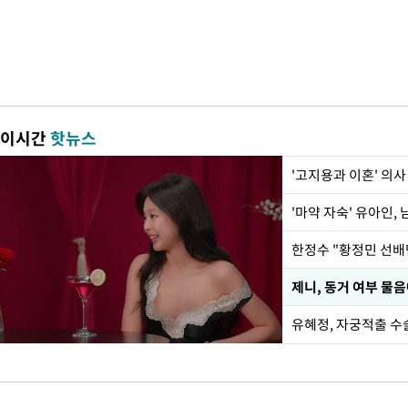
이시간
핫뉴스
'고지용과 이혼' 의사
'마약 자숙' 유아인,
제니, 동거 여부 물
유혜정, 자궁적출 수