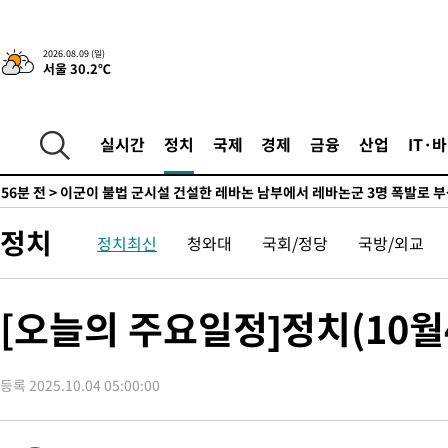
-20683초 전 >
'2경기 연속 침묵' 손흥민, 톨루카전 68분만 뛰고 슈팅 0개
-19435초 전 >
이강인, 오늘 서울서 AT마드리드 입단식…'전례 없는 특급대우
2026.08.09 (일)
서울 30.2℃
-6317초 전 >
'여긴 20도, 저긴 50도'…열화상 카메라로 본 폭염 저감시설 '온
차'
-5788초 전 >
콜롬비아 신임 우파 대통령 취임 하루만에 차량폭탄 폭발 사건
10분 전 >
튀르키예 외무장관, "메카 3국 방위협정은 이란이 목표 아냐 " 밝혀
실시간
정치
국제
경제
금융
산업
IT·
56분 전 >
이군이 불법 군시설 건설한 레바논 남부에서 레바논군 3명 폭발로 
1시간 전 >
[속보]美중부 사령관, 이스라엘 긴급방문 다중화된 전선 상황 논의
2시간 전 >
美 국방부, 켄달 전 공군장관 보안허가 취소…“에어포스원 기밀정보
정치
정치최신
청와대
국회/정당
국방/외교
론 누출”
2시간 전 >
‘축구의 신’ 아르헨티나 축구 선수 메시의 부친 지병 별세
2시간 전 >
“美 이란전 무기 소진…북한과 분쟁시 주한 미군 취약해질 수 있어”
-26139초 전 >
[속보]장은수, KLPGA 제주삼다수 역전 우승…데뷔 10년 차에
[오늘의 주요일정]정치(10월
정상
-21504초 전 >
"얼마나 더웠으면"…안동 물길공원서 헤엄친 구렁이 '소동'
-21431초 전 >
손흥민, 68분 뛰고 2경기 침묵…LAFC, 톨루카에 1-0 승리(종합
등록 2025.10.04 05:00:00
-20703초 전 >
'2경기 연속 침묵' 손흥민, 톨루카전 68분만 뛰고 슈팅 0개
-19455초 전 >
이강인, 오늘 서울서 AT마드리드 입단식…'전례 없는 특급대우
-6337초 전 >
'여긴 20도, 저긴 50도'…열화상 카메라로 본 폭염 저감시설 '온