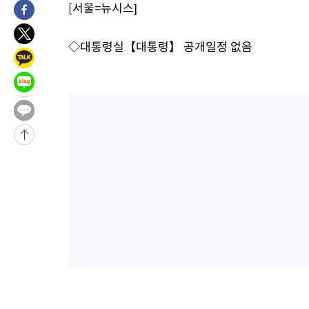
[서울=뉴시스]
차'
-5808초 전 >
콜롬비아 신임 우파 대통령 취임 하루만에 차량폭탄 폭발 사건
9분 전 >
튀르키예 외무장관, "메카 3국 방위협정은 이란이 목표 아냐 " 밝혀
◇대통령실【대통령】 공개일정 없음
56분 전 >
이군이 불법 군시설 건설한 레바논 남부에서 레바논군 3명 폭발로 
1시간 전 >
[속보]美중부 사령관, 이스라엘 긴급방문 다중화된 전선 상황 논의
2시간 전 >
美 국방부, 켄달 전 공군장관 보안허가 취소…“에어포스원 기밀정보
론 누출”
2시간 전 >
‘축구의 신’ 아르헨티나 축구 선수 메시의 부친 지병 별세
2시간 전 >
“美 이란전 무기 소진…북한과 분쟁시 주한 미군 취약해질 수 있어”