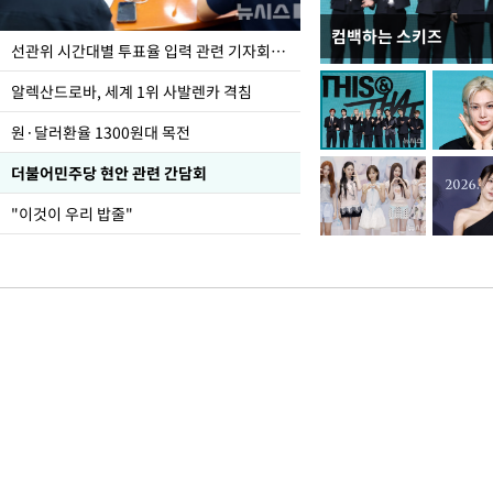
컴백하는 스키즈
주유소 기름값 12주째 
선관위 시간대별 투표율 입력 관련 기자회견하는 주진우 의원
알렉산드로바, 세계 1위 사발렌카 격침
원·달러환율 1300원대 목전
더불어민주당 현안 관련 간담회
"이것이 우리 밥줄"