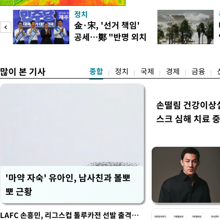
더위가 꺾인 분위기다. 기상
정치
도(오산, 안성, 용인남부, 여
피
金·宋, '선거 책임'
화순, 보성, 광양, 강진, 영
공세…鄭 "반명 외치
면 제외), 곡성북부, 곡성남
며 분열"
많이 본 기사
종합
정치
국제
경제
금융
손떨림 건강이상
스크 심해 치료 중
'마약 자숙' 유아인, 남사친과 볼뽀
뽀 근황
LAFC 손흥민, 리그스컵 톨루카전 선발 출격…