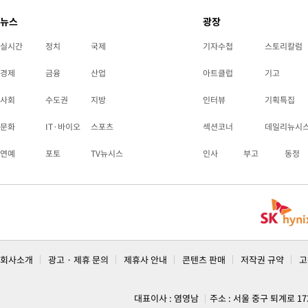
뉴스
광장
실시간
정치
국제
기자수첩
스토리칼럼
경제
금융
산업
아트클럽
기고
사회
수도권
지방
인터뷰
기획특집
문화
IT·바이오
스포츠
섹션코너
데일리뉴시
연예
포토
TV뉴시스
인사
부고
동정
회사소개
광고 · 제휴 문의
제휴사 안내
콘텐츠 판매
저작권 규약
고
대표이사 : 염영남
주소 : 서울 중구 퇴계로 1