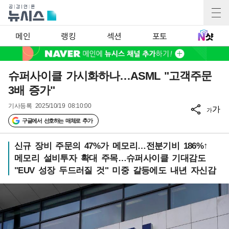
메인
랭킹
섹션
포토
슈퍼사이클 가시화하나…ASML "고객주문
3배 증가"
기사등록
2025/10/19 08:10:00
가
가
구글에서 선호하는 매체로 추가
신규 장비 주문의 47%가 메모리…전분기비 186%↑
메모리 설비투자 확대 주목…슈퍼사이클 기대감도
"EUV 성장 두드러질 것" 미중 갈등에도 내년 자신감