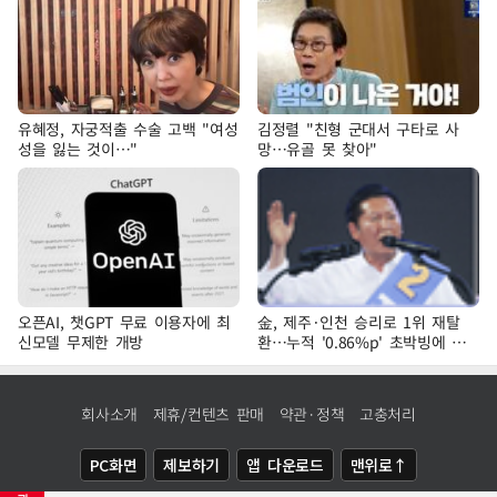
유혜정, 자궁적출 수술 고백 "여성
김정렬 "친형 군대서 구타로 사
성을 잃는 것이…"
망…유골 못 찾아"
오픈AI, 챗GPT 무료 이용자에 최
金, 제주·인천 승리로 1위 재탈
신모델 무제한 개방
환…누적 '0.86%p' 초박빙에 호
남 표심 주목
회사소개
제휴/컨텐츠 판매
약관·정책
고충처리
PC화면
제보하기
앱 다운로드
맨위로↑