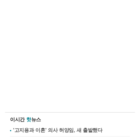
이시간
핫
뉴스
'고지용과 이혼' 의사 허양임, 새 출발했다