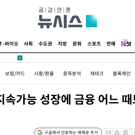
 교수…이
 절차 개시
액
IT·바이오
사회
수도권
지방
문화
스포츠
연예
 사망
 CDC
보험/카드
시황/환율
종목분석
재테크
블록체인
 압수수색
위 등 9곳
지속가능 성장에 금융 어느 때
출발
개장
3명은 중태
구글에서 선호하는 매체로 추가