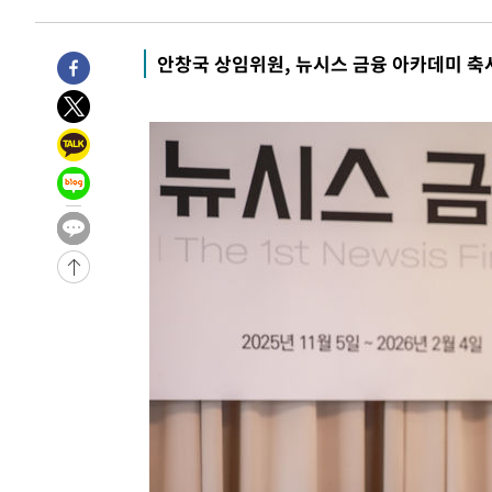
-3516초 전 >
이란, 호르무즈서 "적국 목표물들"과 대치로 남부 케슘섬
례 큰 폭발음
-2231초 전 >
[속보]美, 폴리실리콘 수입 규제…파생제품 15% 관세, 12
안창국 상임위원, 뉴시스 금융 아카데미 축
효
-31464초 전 >
외신들도 주목한 韓축구 파문…"국민적 공분에 수사 재개
-31435초 전 >
11시간 압수수색에 성접대 파문까지…'쑥대밭' 된 축구
-30457초 전 >
[속보]규제합리화위원회 부위원장에 김태유 서울대 공대
병태 후임
-26815초 전 >
[속보]국힘 윤리위, '돌려차기 발언' 진종오·서범수 징계
-22140초 전 >
[속보] 7월 중국 수출 23.9%↑ 수입 27.5%↑…무역총
25.3%↑
-19300초 전 >
[속보]'채상병 순직 책임' 임성근, 항소심도 징역 3년
-19166초 전 >
[속보]종합특검, '관저이전 봐주기 감사' 유병호 구속기소
-15766초 전 >
민주 콩고 에볼라환자 4천명 돌파, 4053명 발생 1850명
-15016초 전 >
[속보]'300억원대 사기 혐의' 차가원 대표 구속 송치
-14210초 전 >
"미 전국적 살모네라 식중독 원인은 멕시코산 할라피뇨"--
-12723초 전 >
[속보]경찰·노동부, HL만도 평택사업장 끼임 사망 관련
-12604초 전 >
[속보]합수본, '투표율 허위 입력' 중앙·서울·경기도 선관
압수수색
-12359초 전 >
[속보]원·달러 환율, 오전 9시 1423.8원
-12155초 전 >
[속보]삼성전자·SK하이닉스 동반 강보합…1%대 상승 