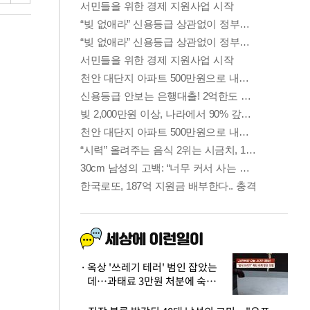
옥상 '쓰레기 테러' 범인 잡았는
데…과태료 3만원 처분에 숙박업
주 허탈