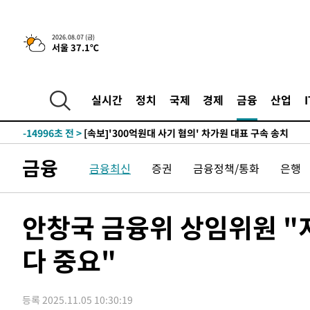
-30437초 전 >
[속보]규제합리화위원회 부위원장에 김태유 서울대 공대
병태 후임
-26795초 전 >
[속보]국힘 윤리위, '돌려차기 발언' 진종오·서범수 징계
2026.08.07 (금)
서울 37.1℃
-22120초 전 >
[속보] 7월 중국 수출 23.9%↑ 수입 27.5%↑…무역총
25.3%↑
-19280초 전 >
[속보]'채상병 순직 책임' 임성근, 항소심도 징역 3년
-19146초 전 >
[속보]종합특검, '관저이전 봐주기 감사' 유병호 구속기소
실시간
정치
국제
경제
금융
산업
-15746초 전 >
민주 콩고 에볼라환자 4천명 돌파, 4053명 발생 1850명
-14996초 전 >
[속보]'300억원대 사기 혐의' 차가원 대표 구속 송치
-14190초 전 >
"미 전국적 살모네라 식중독 원인은 멕시코산 할라피뇨"--
금융
금융최신
증권
금융정책/통화
은행
-12703초 전 >
[속보]경찰·노동부, HL만도 평택사업장 끼임 사망 관련
-12584초 전 >
[속보]합수본, '투표율 허위 입력' 중앙·서울·경기도 선관
압수수색
-12339초 전 >
[속보]원·달러 환율, 오전 9시 1423.8원
안창국 금융위 상임위원 "
-12135초 전 >
[속보]삼성전자·SK하이닉스 동반 강보합…1%대 상승 
다 중요"
-12121초 전 >
[속보]코스닥, 5.95포인트(0.74%) 상승한 807.62개장
-12089초 전 >
[속보]코스피, 6300선 재탈환…1.09% 오른 6365.07 
-9254초 전 >
시리아 다마스쿠스 교외에서 미니버스 폭발.. 14명 부상, 
등록 2025.11.05 10:30:19
-8552초 전 >
입추에도 극한더위…서울 낮 39도 '폭염중대경보'