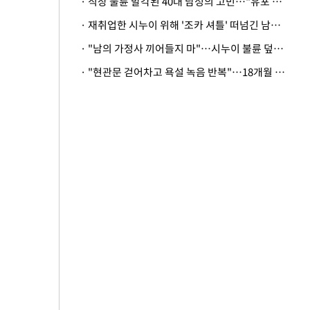
· 직장 불륜 발각된 40대 남성의 고민…"유포 동료 명예훼손·협박죄 고소 가능할까"
· 재취업한 시누이 위해 '조카 셔틀' 떠넘긴 남편…아내 "난 못한다"
· "남의 가정사 끼어들지 마"…시누이 불륜 덮으려는 남편에 억울한 아내
· "현관문 걷어차고 욕설 녹음 반복"…18개월 아기 키우는 집 뒤흔든 '앞집의 비극'