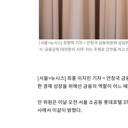
-12141초 전 >
[속보]코스닥, 5.95포인트(0.74%) 상승한 807.62개장
-12109초 전 >
[속보]코스피, 6300선 재탈환…1.09% 오른 6365.07 
-9274초 전 >
시리아 다마스쿠스 교외에서 미니버스 폭발.. 14명 부상, 
-8572초 전 >
입추에도 극한더위…서울 낮 39도 '폭염중대경보'
-3536초 전 >
이란, 호르무즈서 "적국 목표물들"과 대치로 남부 케슘섬
[서울=뉴시스] 정병혁 기자 = 안창국 금융위원회 상임
례 큰 폭발음
-2251초 전 >
[속보]美, 폴리실리콘 수입 규제…파생제품 15% 관세, 12
서 '금융감독 대전환의 시대' 라는 주제로 강연을 하고 있다.
효
[서울=뉴시스] 최홍 이지민 기자 = 안창국 
한 경제 성장을 위해선 금융의 역할이 어느 
안 위원은 이날 오전 서울 소공동 롯데호텔 3
사에서 이같이 밝혔다.