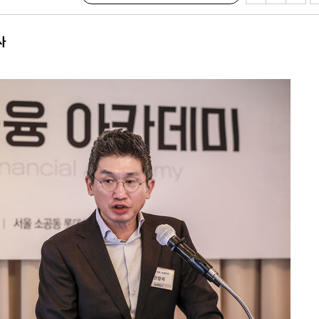
에서 두차
0일 후 발
사
"
협회
 교수…이
 절차 개시
액
 사망
 CDC
 압수수색
위 등 9곳
출발