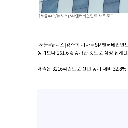
병태 후임
-13561초 전 >
[속보]국힘 윤리위, '돌려차기 발언' 진종오·서범수 징계
[서울=AP/뉴시스] SM엔터테인먼트 사옥 로고
-8886초 전 >
[속보] 7월 중국 수출 23.9%↑ 수입 27.5%↑…무역총액 
-6046초 전 >
[속보]'채상병 순직 책임' 임성근, 항소심도 징역 3년
-5912초 전 >
[속보]종합특검, '관저이전 봐주기 감사' 유병호 구속기소
-2512초 전 >
민주 콩고 에볼라환자 4천명 돌파, 4053명 발생 1850명 
[서울=뉴시스]강주희 기자 = SM엔터테인먼트
동기보다 261.6% 증가한 것으로 잠정 집계됐
매출은 3216억원으로 전년 동기 대비 32.8%