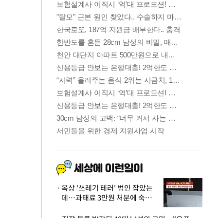
옥상 '쓰레기 테러' 범인 잡았는
데…과태료 3만원 처분에 숙박업
주 허탈