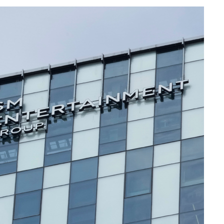
사망
 하향
별재난지역
…희망지 못
날씨]
요 선제 대
단
무'
 마쳐
부장 기소
"
협회
 교수…이