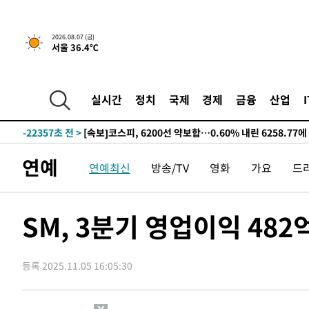
갈 수도
-28256초 전 >
낮 최고 37도 찜통더위…곳곳 소나기·강원 많은 비[내일
-26562초 전 >
SK하이닉스, 용인·청주 팹에 54조 투자…"AI 메모리 수
2026.08.07 (금)
서울 36.4℃
응"
-23418초 전 >
여자배구 이재영·이다영 자매, 아제르바이잔 투란VC 입
-22671초 전 >
외국인 심판 성 접대 7경기 들여다보니…한국 축구 '5승 2
-22404초 전 >
[속보]코스닥, 2.86포인트(0.36%) 내린 798.81마감
실시간
정치
국제
경제
금융
산업
-22357초 전 >
[속보]코스피, 6200선 약보합…0.60% 내린 6258.77에
-22337초 전 >
[속보]원·달러 환율, 7.7원 내린 1416.1원 마감
-22226초 전 >
[속보] 노원서 40.1도 관측…서울, 2018년 이후 첫 40도
연예
연예최신
방송/TV
영화
가요
드
-19316초 전 >
[속보]종합특검, '계엄 수용공간 확보' 신용해 前교정본
-18189초 전 >
외신들도 주목한 韓축구 파문…"국민적 공분에 수사 재개
-18160초 전 >
11시간 압수수색에 성접대 파문까지…'쑥대밭' 된 축구
SM, 3분기 영업이익 482
-17182초 전 >
[속보]규제합리화위원회 부위원장에 김태유 서울대 공대
병태 후임
-13540초 전 >
[속보]국힘 윤리위, '돌려차기 발언' 진종오·서범수 징계
등록 2025.11.05 16:05:30
-8865초 전 >
[속보] 7월 중국 수출 23.9%↑ 수입 27.5%↑…무역총액 
-6025초 전 >
[속보]'채상병 순직 책임' 임성근, 항소심도 징역 3년
-5891초 전 >
[속보]종합특검, '관저이전 봐주기 감사' 유병호 구속기소