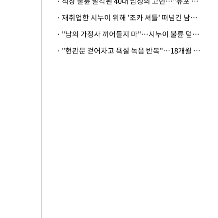
· 직장 불륜 발각된 40대 남성의 고민…"유포 동료 명예훼손·협박죄 고소 가능할까"
· 재취업한 시누이 위해 '조카 셔틀' 떠넘긴 남편…아내 "난 못한다"
· "남의 가정사 끼어들지 마"…시누이 불륜 덮으려는 남편에 억울한 아내
· "현관문 걷어차고 욕설 녹음 반복"…18개월 아기 키우는 집 뒤흔든 '앞집의 비극'