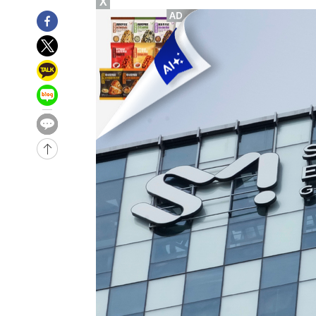
X
-2491초 전 >
민주 콩고 에볼라환자 4천명 돌파, 4053명 발생 1850명 
-30378초 전 >
"낮 기온 소폭 하락"…수도권 폭염중대경보, 폭염경보로
-30342초 전 >
[속보]이 대통령, '호우피해' 안동·의성 관할 4개 면 특
선포
-30305초 전 >
[단독]중수청 지원 검사들, 정원 초과 시 낮은 계급 임용
갈 수도
-28276초 전 >
낮 최고 37도 찜통더위…곳곳 소나기·강원 많은 비[내일
-26582초 전 >
SK하이닉스, 용인·청주 팹에 54조 투자…"AI 메모리 수
응"
-23438초 전 >
여자배구 이재영·이다영 자매, 아제르바이잔 투란VC 입
-22691초 전 >
외국인 심판 성 접대 7경기 들여다보니…한국 축구 '5승 2
-22425초 전 >
[속보]코스닥, 2.86포인트(0.36%) 내린 798.81마감
-22378초 전 >
[속보]코스피, 6200선 약보합…0.60% 내린 6258.77에
-22358초 전 >
[속보]원·달러 환율, 7.7원 내린 1416.1원 마감
-22247초 전 >
[속보] 노원서 40.1도 관측…서울, 2018년 이후 첫 40도
-19337초 전 >
[속보]종합특검, '계엄 수용공간 확보' 신용해 前교정본
-18210초 전 >
외신들도 주목한 韓축구 파문…"국민적 공분에 수사 재개
-18181초 전 >
11시간 압수수색에 성접대 파문까지…'쑥대밭' 된 축구
-17203초 전 >
[속보]규제합리화위원회 부위원장에 김태유 서울대 공대