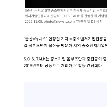
6시간 전 >
극한폭염 한풀 꺾이지만…'낮 최고 35도' 무더위, 열대야 계속[다
[울산=뉴시스] 5일 중소벤처기업부 최승재 중소기업 옴부
날씨]
7시간 전 >
축구협회 "압수수색·성접대 논란 사과…쇄신의 기회로 삼겠다"
벤처기업인들과의 간담회 'S.O.S. TALK'를 진행한 뒤 
7시간 전 >
[속보]'압수수색·성접대 논란' 축구협회 "실망과 걱정 안겨드려 죄
2025.11.05.
photo@newsis.com
*재판매 및 DB 금지
10시간 전 >
'최고 37도' 폭염 지속…강원동해안 최대 150㎜ 비
12시간 전 >
[속보]뉴욕증시 상승 마감…S&P 0.6% 나스닥 1.3%↑
[울산=뉴시스] 안정섭 기자 = 중소벤처기업진흥
업 옴부즈만이 울산을 방문해 지역 중소벤처기업인들과
S.O.S. TALK는 중소기업 옴부즈만과 중진공
2015년부터 공동으로 개최해 온 합동 간담회다.