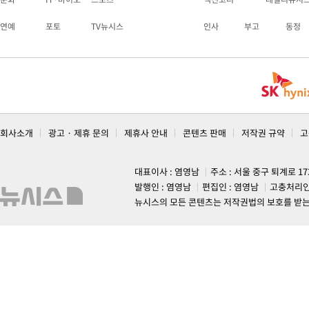
연예
포토
TV뉴시스
인사
부고
동정
회사소개
광고 · 제휴 문의
제휴사 안내
콘텐츠 판매
저작권 규약
고
대표이사 : 염영남
주소 : 서울 중구 퇴계로 1
발행인 : 염영남
편집인 : 염영남
고충처리인
뉴시스의 모든 콘텐츠는 저작권법의 보호를 받는 바, 무