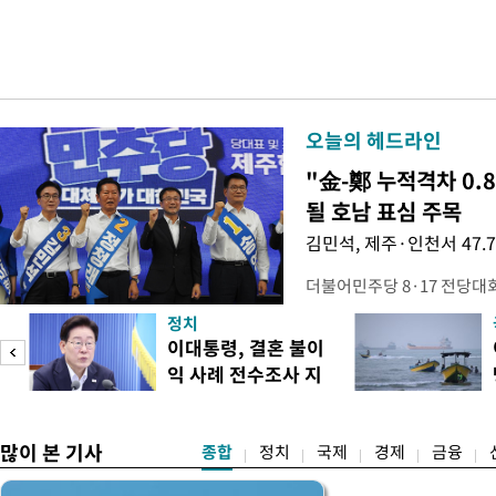
오늘의 헤드라인
"金-鄭 누적격차 0.
될 호남 표심 주목
김민석, 제주·인천서 47.
더불어민주당 8·17 전당대
보가 8일 제주·인천 지역 순
정치
다. 앞서 정청래 후보 우세
이대통령, 결혼 불이
·울산·경남 경선에서 1승 1
익 사례 전수조사 지
제주·인천 경선에서 이기며 '
시
만 두 후보 간 누적 득표율 차
많이 본 기사
종합
정치
국제
경제
금융