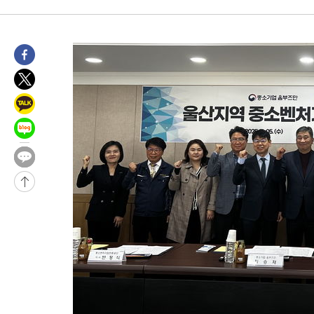
12시간 전 >
[속보]뉴욕증시 상승 마감…S&P 0.6% 나스닥 1.3%↑
-13916초 전 >
이란 "호르무즈 재개방 합의 근접…美 배상 선행돼야"
-4963초 전 >
[속보]與최고위원 제주·인천 순회경선…박선원·최민희·서미화
민수·김용 순
-4916초 전 >
[속보]김민석, 與 전대 당원투표 누적 득표율 45.42%로 1위… 
래 44.56%
-4198초 전 >
[속보]與 대표 경선 제주·인천 당원투표…金 47.75%·鄭 42.0
宋 10.17%
-3732초 전 >
이강인 "아틀레티코 이적 기뻐…등번호 7번 의미보단 팀 위해 뛸
-3667초 전 >
[속보]與 당대표 경선, 제주·인천 권리당원 투표 김민석 승리
42분 전 >
낮 최고 35도 '무더위'…동해안 시간당 30㎜ '강한 비'[내일날씨]
54분 전 >
[속보]이강인 "감독님이 원하는 마음 느꼈고, 많은 트로피 원해 아
코 이적"
58분 전 >
수도권 40도 육박 '펄펄'…동해안 일부 지역엔 호의주의보
1시간 전 >
온열질환 사망자 3명 늘어…누적 환자 3000명 돌파
2시간 전 >
강릉에 시간당 81.4㎜ 물폭탄…도로 잠기고 담벼락 붕괴
4시간 전 >
백운산서 80년근 천종산삼 9뿌리 발견…감정가 1.3억원
4시간 전 >
선재도서 해루질 나섰다 실종 60대, 닷새 만에 숨진 채 발견
5시간 전 >
남자 농구, 나고야 아시안게임서 '홈팀' 일본과 한일전
5시간 전 >
여수 오동도 해상서 모터보트 전복…1명 사망·1명 실종