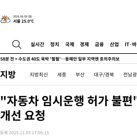
래 44.56%
-4178초 전 >
[속보]與 대표 경선 제주·인천 당원투표…金 47.75%·鄭 42.0
宋 10.17%
-3712초 전 >
이강인 "아틀레티코 이적 기뻐…등번호 7번 의미보단 팀 위해 뛸
2026.08.09 (일)
서울 25.0℃
-3647초 전 >
[속보]與 당대표 경선, 제주·인천 권리당원 투표 김민석 승리
42분 전 >
낮 최고 35도 '무더위'…동해안 시간당 30㎜ '강한 비'[내일날씨]
55분 전 >
[속보]이강인 "감독님이 원하는 마음 느꼈고, 많은 트로피 원해 아
실시간
정치
국제
경제
금융
산업
IT·
코 이적"
58분 전 >
수도권 40도 육박 '펄펄'…동해안 일부 지역엔 호의주의보
1시간 전 >
온열질환 사망자 3명 늘어…누적 환자 3000명 돌파
2시간 전 >
강릉에 시간당 81.4㎜ 물폭탄…도로 잠기고 담벼락 붕괴
지방
지방최신
세종
부산
대구/경북
전남광
4시간 전 >
백운산서 80년근 천종산삼 9뿌리 발견…감정가 1.3억원
4시간 전 >
선재도서 해루질 나섰다 실종 60대, 닷새 만에 숨진 채 발견
5시간 전 >
남자 농구, 나고야 아시안게임서 '홈팀' 일본과 한일전
"자동차 임시운행 허가 불편
5시간 전 >
여수 오동도 해상서 모터보트 전복…1명 사망·1명 실종
개선 요청
6시간 전 >
극한폭염 한풀 꺾이지만…'낮 최고 35도' 무더위, 열대야 계속[다
날씨]
7시간 전 >
축구협회 "압수수색·성접대 논란 사과…쇄신의 기회로 삼겠다"
7시간 전 >
[속보]'압수수색·성접대 논란' 축구협회 "실망과 걱정 안겨드려 죄
등록 2025.11.05 17:06:15
10시간 전 >
'최고 37도' 폭염 지속…강원동해안 최대 150㎜ 비