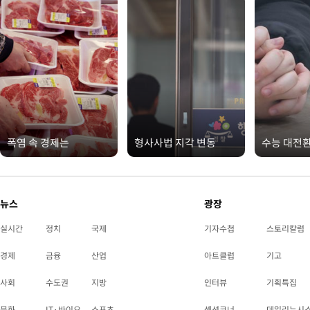
폭염 속 경제는
형사사법 지각 변동
수능 대전
뉴스
광장
실시간
정치
국제
기자수첩
스토리칼럼
경제
금융
산업
아트클럽
기고
사회
수도권
지방
인터뷰
기획특집
문화
IT·바이오
스포츠
섹션코너
데일리뉴시