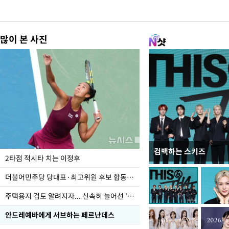
많이 본 사진
컴백하는 스키즈
이번주 국회에는 무슨 일
2타점 적시타 치는 이정후
더불어민주당 당대표·최고위원 후보 합동연설회
주택용지 검토 알려지자... 신속히 늘어선 '근조화환'
안드레예바에게 서브하는 페르난데스