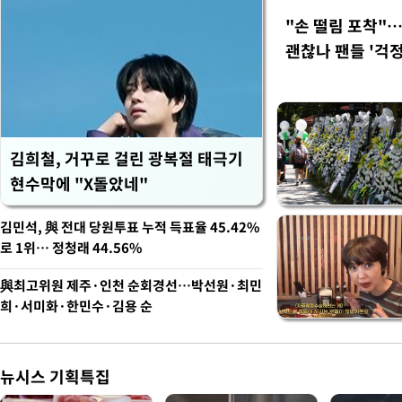
"손 떨림 포착"
괜찮나 팬들 '걱정
김희철, 거꾸로 걸린 광복절 태극기
현수막에 "X돌았네"
김민석, 與 전대 당원투표 누적 득표율 45.42%
로 1위… 정청래 44.56%
與최고위원 제주·인천 순회경선…박선원·최민
희·서미화·한민수·김용 순
뉴시스 기획특집