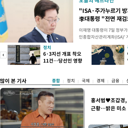
오늘의 헤드라인
"ISA·주가누르기 
李대통령 "전면 재검
이재명 대통령이 7일 정부가
인종합자산관리계좌(ISA)' 
안'을 전면 재검토 할 것을 
정치
들과의 상황 점검 회의에서 I
6·3지선 개표 착오
지법안을 둘러싼 투자자들의 
11건…당선인 영향
았다. 이 자리에서 이 대통령
도
없어
많이 본 기사
종합
정치
국제
경제
금융
홍서범♥조갑경, 
근황…밝은 미소