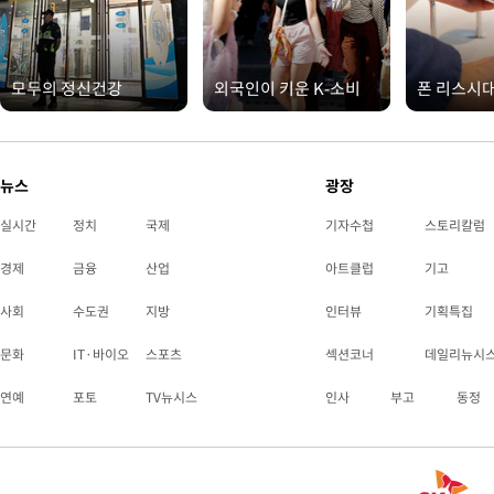
모두의 정신건강
외국인이 키운 K-소비
폰 리스시
뉴스
광장
실시간
정치
국제
기자수첩
스토리칼럼
경제
금융
산업
아트클럽
기고
사회
수도권
지방
인터뷰
기획특집
문화
IT·바이오
스포츠
섹션코너
데일리뉴시
연예
포토
TV뉴시스
인사
부고
동정