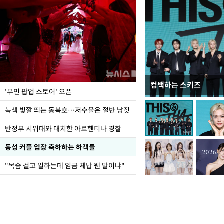
컴백하는 스키즈
지석천 뒤덮은 개구리
'무민 팝업 스토어' 오픈
녹색 빛깔 띄는 동복호…저수율은 절반 남짓
반정부 시위대와 대치한 아르헨티나 경찰
동성 커플 입장 축하하는 하객들
"목숨 걸고 일하는데 임금 체납 웬 말이냐"