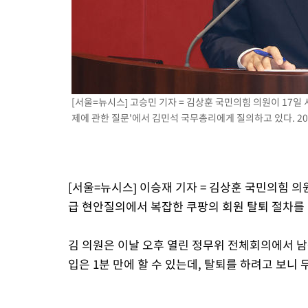
-10384초 전 >
SK하이닉스, 용인·청주 팹에 54조 투자…"AI 메모리 수요 선
응"
-7240초 전 >
여자배구 이재영·이다영 자매, 아제르바이잔 투란VC 입단
-6493초 전 >
외국인 심판 성 접대 7경기 들여다보니…한국 축구 '5승 2무'
-6227초 전 >
[속보]코스닥, 2.86포인트(0.36%) 내린 798.81마감
-6180초 전 >
[속보]코스피, 6200선 약보합…0.60% 내린 6258.77에 마쳐
[서울=뉴시스] 고승민 기자 = 김상훈 국민의힘 의원이 17일 
-6160초 전 >
[속보]원·달러 환율, 7.7원 내린 1416.1원 마감
제에 관한 질문'에서 김민석 국무총리에게 질의하고 있다. 2025
-6049초 전 >
[속보] 노원서 40.1도 관측…서울, 2018년 이후 첫 40도
-3139초 전 >
[속보]종합특검, '계엄 수용공간 확보' 신용해 前교정본부장 기
-2012초 전 >
외신들도 주목한 韓축구 파문…"국민적 공분에 수사 재개"
[서울=뉴시스] 이승재 기자 = 김상훈 국민의힘 의
-1983초 전 >
11시간 압수수색에 성접대 파문까지…'쑥대밭' 된 축구협회
급 현안질의에서 복잡한 쿠팡의 회원 탈퇴 절차
-1005초 전 >
[속보]규제합리화위원회 부위원장에 김태유 서울대 공대 교수
태 후임
김 의원은 이날 오후 열린 정무위 전체회의에서 남
입은 1분 만에 할 수 있는데, 탈퇴를 하려고 보니 