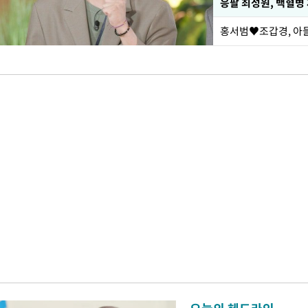
응팔 최성원, 백혈병
홍서범♥조갑경, 아들