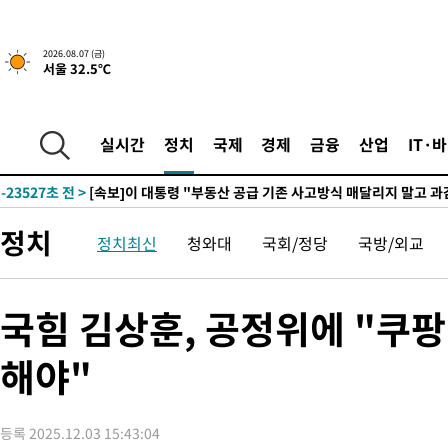
2026.08.07 (금)
서울 32.5℃
-1005초 전 >
[속보]규제합리화위원회 부위원장에 김태유 서울대 공대 교수
태 후임
-31077초 전 >
이강인, 폭염 속 AT마드리드 첫 훈련…80명 식사 대접까지(종
-28216초 전 >
미 사업체 일자리, 7월에 2.3만개 순감하고 그 전 2개월 10.3
실시간
정치
국제
경제
금융
산업
IT·
하향수정 (2보)
-27664초 전 >
[속보] 미 사업체, 일자리 7월에 2.3만 개 줄어…실업률은 4.1
↓
-23527초 전 >
[속보]이 대통령 "부동산 공급 기존 사고방식 매달리지 말고 
실천"
-22612초 전 >
이란, "오만과 '중앙 단일 루트' 합의…북쪽 인바운드·남쪽 아
정치
정치최신
청와대
국회/정당
국방/외교
운드는 임시"
-14180초 전 >
"낮 기온 소폭 하락"…수도권 폭염중대경보, 폭염경보로 하향
-14144초 전 >
[속보]이 대통령, '호우피해' 안동·의성 관할 4개 면 특별재난
선포
-14107초 전 >
[단독]중수청 지원 검사들, 정원 초과 시 낮은 계급 임용…희망
국힘 김상훈, 공정위에 "쿠팡
갈 수도
-12078초 전 >
낮 최고 37도 찜통더위…곳곳 소나기·강원 많은 비[내일날씨]
해야"
-10384초 전 >
SK하이닉스, 용인·청주 팹에 54조 투자…"AI 메모리 수요 선
응"
-7240초 전 >
여자배구 이재영·이다영 자매, 아제르바이잔 투란VC 입단
-6493초 전 >
외국인 심판 성 접대 7경기 들여다보니…한국 축구 '5승 2무'
등록 2025.12.03 15:43:04
-6227초 전 >
[속보]코스닥, 2.86포인트(0.36%) 내린 798.81마감