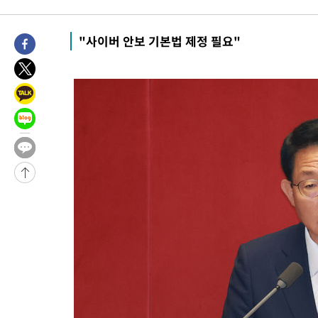
-6180초 전 >
[속보]코스피, 6200선 약보합…0.60% 내린 6258.77에 마쳐
-6160초 전 >
[속보]원·달러 환율, 7.7원 내린 1416.1원 마감
"사이버 안보 기본법 제정 필요"
-6049초 전 >
[속보] 노원서 40.1도 관측…서울, 2018년 이후 첫 40도
-3139초 전 >
[속보]종합특검, '계엄 수용공간 확보' 신용해 前교정본부장 기
-2012초 전 >
외신들도 주목한 韓축구 파문…"국민적 공분에 수사 재개"
-1983초 전 >
11시간 압수수색에 성접대 파문까지…'쑥대밭' 된 축구협회
-1005초 전 >
[속보]규제합리화위원회 부위원장에 김태유 서울대 공대 교수
태 후임
-31077초 전 >
이강인, 폭염 속 AT마드리드 첫 훈련…80명 식사 대접까지(종
-28216초 전 >
미 사업체 일자리, 7월에 2.3만개 순감하고 그 전 2개월 10.3
하향수정 (2보)
-27664초 전 >
[속보] 미 사업체, 일자리 7월에 2.3만 개 줄어…실업률은 4.1
↓
-23527초 전 >
[속보]이 대통령 "부동산 공급 기존 사고방식 매달리지 말고 
실천"
-22612초 전 >
이란, "오만과 '중앙 단일 루트' 합의…북쪽 인바운드·남쪽 아
운드는 임시"
-14180초 전 >
"낮 기온 소폭 하락"…수도권 폭염중대경보, 폭염경보로 하향
-14144초 전 >
[속보]이 대통령, '호우피해' 안동·의성 관할 4개 면 특별재난
선포
-14107초 전 >
[단독]중수청 지원 검사들, 정원 초과 시 낮은 계급 임용…희망
갈 수도
-12078초 전 >
낮 최고 37도 찜통더위…곳곳 소나기·강원 많은 비[내일날씨]