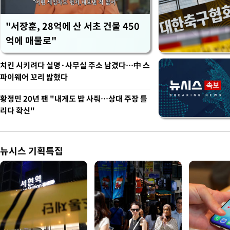
"서장훈, 28억에 산 서초 건물 450
억에 매물로"
치킨 시키려다 실명·사무실 주소 남겼다…中 스
파이웨어 꼬리 밟혔다
황정민 20년 팬 "내게도 밥 사줘…상대 주장 틀
리다 확신"
뉴시스 기획특집