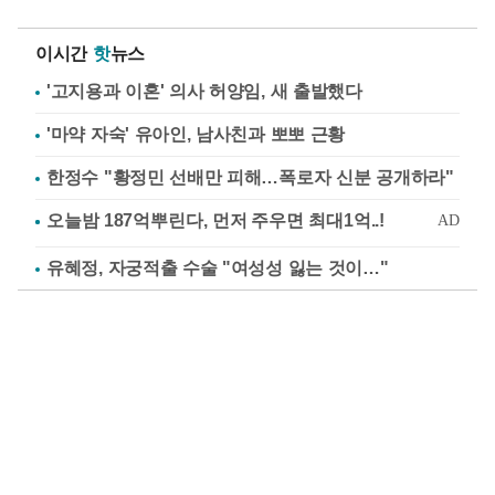
이시간
핫
뉴스
'고지용과 이혼' 의사 허양임, 새 출발했다
'마약 자숙' 유아인, 남사친과 뽀뽀 근황
한정수 "황정민 선배만 피해…폭로자 신분 공개하라"
유혜정, 자궁적출 수술 "여성성 잃는 것이…"