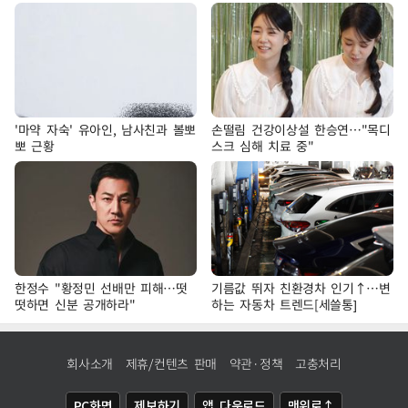
'마약 자숙' 유아인, 남사친과 볼뽀
손떨림 건강이상설 한승연…"목디
뽀 근황
스크 심해 치료 중"
한정수 "황정민 선배만 피해…떳
기름값 뛰자 친환경차 인기↑…변
떳하면 신분 공개하라"
하는 자동차 트렌드[세쓸통]
회사소개
제휴/컨텐츠 판매
약관·정책
고충처리
PC화면
제보하기
앱 다운로드
맨위로↑