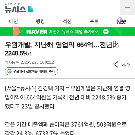
메인
랭킹
섹션
포토
우원개발, 지난해 영업익 664억…전년比
2248.5%↑
기사등록
2026/02/23 16:02:12
가
가
구글에서 선호하는 매체로 추가
[서울=뉴시스] 김경택 기자 = 우원개발은 지난해 연결 영
업이익이 664억원을 기록해 전년 대비 2248.5% 증가
했다고 23일 공시했다.
같은 기간 매출액과 순이익은 3764억원, 503억원으로
각각 24.3%, 6733.7% 늘었다.