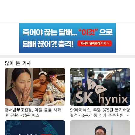
많이 본 기사
홍서범♥조갑경, 아들 불륜 사과
SK하이닉스, 주당 375원 분기배당
후 근황…밝은 미소
결정…3분기 중 추가 주주환원 발
표