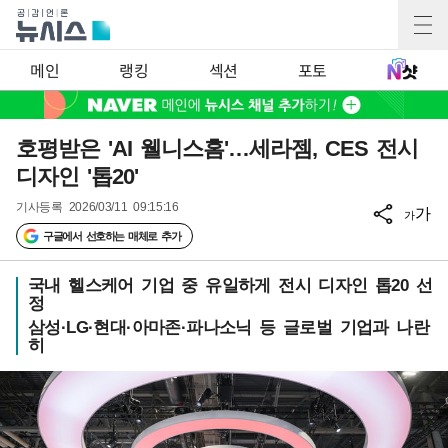
메인
랭킹
섹션
포토
호평받은 'AI 웰니스홈'…세라젬, CES 전시
디자인 '톱20'
기사등록
2026/03/11 09:15:16
가
가
구글에서 선호하는 매체로 추가
국내 헬스케어 기업 중 유일하게 전시 디자인 톱20 선
정
삼성·LG·현대·아마존·파나소닉 등 글로벌 기업과 나란
히