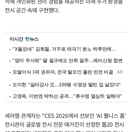
석해 개인화된 관리 경험을 제공하는 미래 주거 환경을
전시 공간 속에 구현했다.
이시간
핫
뉴스
"X돌았네" 김희철, 거꾸로 태극기 분노 하루만에…
"엄마 무서워" 딸 절규에도 만취 질주…예비신랑 참변
오지헌 "일타강사 父…100평 수영장 딸린 집 살았다"
고영욱, 이번엔 박하선 공격…"류수영 열심히 일해야"
세라젬 관계자는 "CES 2026에서 선보인 ‘AI 웰니스 홈’
전시관이 글로벌 전시 전문 매거진이 선정한 톱20 전시