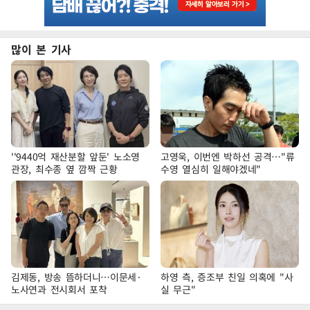
많이 본 기사
''9440억 재산분할 앞둔' 노소영
고영욱, 이번엔 박하선 공격…"류
관장, 최수종 옆 깜짝 근황
수영 열심히 일해야겠네"
김제동, 방송 뜸하더니…이문세·
하영 측, 증조부 친일 의혹에 "사
노사연과 전시회서 포착
실 무근"