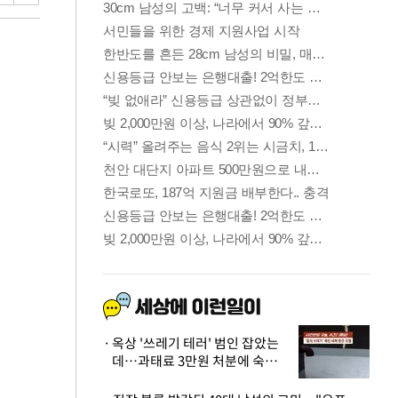
옥상 '쓰레기 테러' 범인 잡았는
데…과태료 3만원 처분에 숙박업
주 허탈