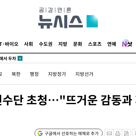
IT·바이오
사회
수도권
지방
문화
스포츠
연예
에서 두차
20일 후
교
북한
행정
지방정가
지방선거
에서 두차
선수단 초청…"뜨거운 감동과
20일 후
구글에서 선호하는 매체로 추가