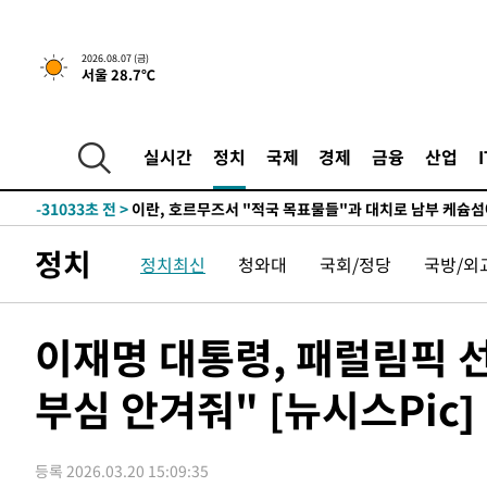
2026.08.07 (금)
서울 28.7℃
실시간
정치
국제
경제
금융
산업
-25619초 전 >
[속보] 뉴욕증시, 일제 하락 마감…나스닥 0.06%↓
-31033초 전 >
이란, 호르무즈서 "적국 목표물들"과 대치로 남부 케슘섬
례 큰 폭발음
-29748초 전 >
[속보]美, 폴리실리콘 수입 규제…파생제품 15% 관세, 1
정치
정치최신
청와대
국회/정당
국방/외
발효
-27899초 전 >
[속보]트럼프, 美 원정출산 금지 행정명령 서명
-25599초 전 >
[속보] 뉴욕증시, 일제 하락 마감…나스닥 0.06%↓
-31053초 전 >
이란, 호르무즈서 "적국 목표물들"과 대치로 남부 케슘섬
이재명 대통령, 패럴림픽 
례 큰 폭발음
-29768초 전 >
[속보]美, 폴리실리콘 수입 규제…파생제품 15% 관세, 1
발효
부심 안겨줘" [뉴시스Pic]
-27919초 전 >
[속보]트럼프, 美 원정출산 금지 행정명령 서명
-25619초 전 >
[속보] 뉴욕증시, 일제 하락 마감…나스닥 0.06%↓
등록 2026.03.20 15:09:35