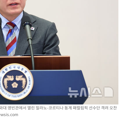
 청와대 영빈관에서 열린 밀라노-코르티나 동계 패럴림픽 선수단 격려 오찬
wsis.com