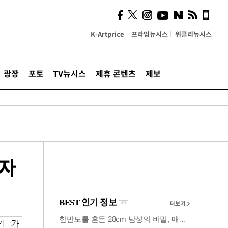
의견, 국토부·LH에 충실히
전달할 것"
K-Artprice
프라임뉴시스
위클리뉴시스
광장
포토
TV뉴시스
제휴 콘텐츠
제보
 자