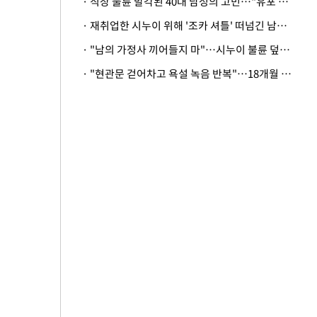
· 직장 불륜 발각된 40대 남성의 고민…"유포 동료 명예훼손·협박죄 고소 가능할까"
· 재취업한 시누이 위해 '조카 셔틀' 떠넘긴 남편…아내 "난 못한다"
· "남의 가정사 끼어들지 마"…시누이 불륜 덮으려는 남편에 억울한 아내
· "현관문 걷어차고 욕설 녹음 반복"…18개월 아기 키우는 집 뒤흔든 '앞집의 비극'