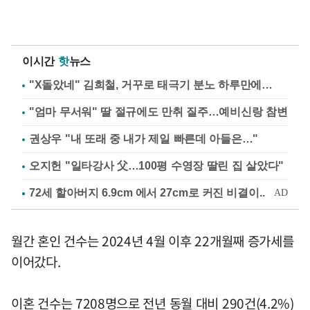
이시간
핫
뉴스
"X돌았네" 김희철, 거꾸로 태극기 분노 하루만에…
"엄마 무서워" 딸 절규에도 만취 질주…예비신랑 참변
권상우 "내 또래 중 내가 제일 빠른데 아들은…"
오지헌 "일타강사 父…100평 수영장 딸린 집 살았다"
월간 혼인 건수는 2024년 4월 이후 22개월째 증가세를
이어갔다.
이혼 건수는 7208명으로 전년 동월 대비 290건(4.2%)