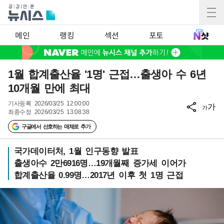
메인
랭킹
섹션
포토
1월 합계출산율 '1명' 근접…출생아 수 6년
10개월 만에 최대
기사등록
2026/03/25 12:00:00
가
가
최종수정
2026/03/25 13:08:38
구글에서 선호하는 매체로 추가
국가데이터처, 1월 인구동향 발표
출생아수 2만6916명…19개월째 증가세 이어가
합계출산율 0.99명…2017년 이후 첫 1명 근접