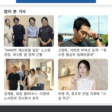
많이 본 기사
''9440억 재산분할 앞둔' 노소영
고영욱, 이번엔 박하선 공격…"류
관장, 최수종 옆 깜짝 근황
수영 열심히 일해야겠네"
김제동, 방송 뜸하더니…이문세·
하영 측, 증조부 친일 의혹에 "사
노사연과 전시회서 포착
실 무근"