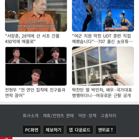
"서장훈, 28억에 산 서초 건물
"여군 지원 막힌 UDT 훈련 직접
450억에 매물로"
해봤습니다"…707 출신 女유튜버
'완벽 소화'
전현무 "전 연인 집착에 친구들과
박찬민 딸 박민하, 배우·국가대표
연락 끊어"
병행하더니…여유로운 근황 공개
회사소개
제휴/컨텐츠 판매
약관·정책
고충처리
PC화면
제보하기
앱 다운로드
맨위로↑