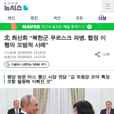
메인
랭킹
섹션
포토
北 최선희 “북한군 쿠르스크 파병, 협정 이
행의 모범적 사례”
기사등록
2026/03/31 12:18:28
가
가
최종수정
2026/03/31 14:12:24
구글에서 선호하는 매체로 추가
평양 방문 타스 통신 사장 면담 "김 위원장 조약 특정
조항 발동해 이뤄진 것"