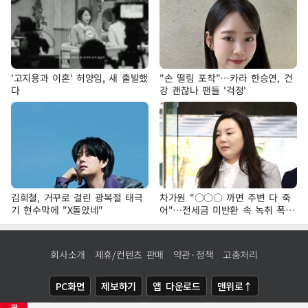
'고지용과 이혼' 허양임, 새 출발했
"손 떨림 포착"…카라 한승연, 건
다
강 괜찮나 팬들 '걱정'
김희철, 거꾸로 걸린 광복절 태극
차가원 "○○○ 까면 주변 다 죽
기 현수막에 "X돌았네"
어"…전세금 미반환 속 녹취 폭로
파장
회사소개
제휴/컨텐츠 판매
약관·정책
고충처리
PC화면
제보하기
앱 다운로드
맨위로↑
광