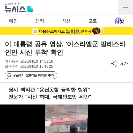
메인
랭킹
섹션
포토
이 대통령 공유 영상, '이스라엘군 팔레스타
인인 시신 투척' 확인
기사등록
2026/04/10 14:53:16
가
가
최종수정
2026/04/10 15:46:25
구글에서 선호하는 매체로 추가
당시 백악관 "용납못할 끔찍한 행위"
전문가 "시신 학대, 국제인도법 위반"