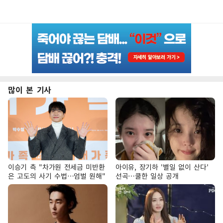
많이 본 기사
이승기 측 "차가원 전세금 미반환
아이유, 장기하 '별일 없이 산다'
은 고도의 사기 수법…엄벌 원해"
선곡…쿨한 일상 공개