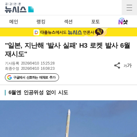
메인
랭킹
섹션
포토
"일본, 지난해 '발사 실패' H3 로켓 발사 6월
재시도"
기사등록
2026/04/10 15:25:28
가
가
최종수정
2026/04/10 16:08:23
구글에서 선호하는 매체로 추가
6월엔 인공위성 없이 시도