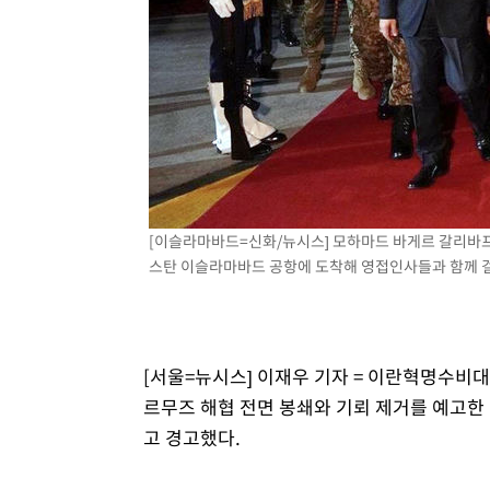
-4057초 전 >
[속보] 7월 중국 수출 23.9%↑ 수입 27.5%↑…무역총액 
-1217초 전 >
[속보]'채상병 순직 책임' 임성근, 항소심도 징역 3년
-1083초 전 >
[속보]종합특검, '관저이전 봐주기 감사' 유병호 구속기소
38분 전 >
민주 콩고 에볼라환자 4천명 돌파, 4053명 발생 1850명 사망
[이슬라마바드=신화/뉴시스] 모하마드 바게르 갈리바프 
스탄 이슬라마바드 공항에 도착해 영접인사들과 함께 걸어가
[서울=뉴시스] 이재우 기자 = 이란혁명수비대(
르무즈 해협 전면 봉쇄와 기뢰 제거를 예고한
고 경고했다.