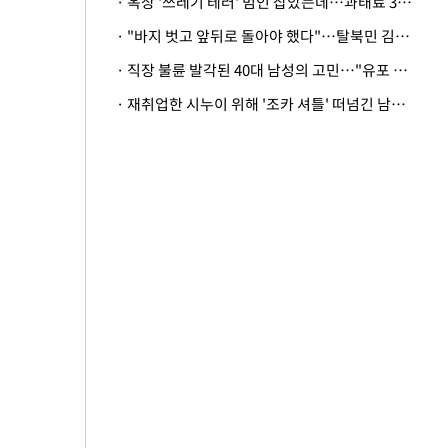
· 옥상 '쓰레기 테러' 범인 잡았는데…과태료 3만원 처분에 숙박업주 허탈
· "바지 벗고 앞뒤로 돌아야 했다"…탈북민 김서아, 기쁨조 검사 수치심 회상
· 직장 불륜 발각된 40대 남성의 고민…"유포 동료 명예훼손·협박죄 고소 가능할까"
· 재취업한 시누이 위해 '조카 셔틀' 떠넘긴 남편…아내 "난 못한다"