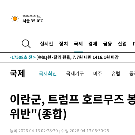
-21732초 전 >
SK하이닉스, 용인·청주 팹에 54조 투자…"AI 메모리 수
응"
-18588초 전 >
여자배구 이재영·이다영 자매, 아제르바이잔 투란VC 입
2026.08.07 (금)
서울 35.0℃
-17841초 전 >
외국인 심판 성 접대 7경기 들여다보니…한국 축구 '5승 2
-17575초 전 >
[속보]코스닥, 2.86포인트(0.36%) 내린 798.81마감
-17528초 전 >
[속보]코스피, 6200선 약보합…0.60% 내린 6258.77에
실시간
정치
국제
경제
금융
산업
-17508초 전 >
[속보]원·달러 환율, 7.7원 내린 1416.1원 마감
-17397초 전 >
[속보] 노원서 40.1도 관측…서울, 2018년 이후 첫 40도
-14487초 전 >
[속보]종합특검, '계엄 수용공간 확보' 신용해 前교정본
국제
국제최신
국제기구
미주
유럽
중
-13360초 전 >
외신들도 주목한 韓축구 파문…"국민적 공분에 수사 재개
-13331초 전 >
11시간 압수수색에 성접대 파문까지…'쑥대밭' 된 축구
-12353초 전 >
[속보]규제합리화위원회 부위원장에 김태유 서울대 공대
이란군, 트럼프 호르무즈 
병태 후임
-8711초 전 >
[속보]국힘 윤리위, '돌려차기 발언' 진종오·서범수 징계 
위반"(종합)
-4036초 전 >
[속보] 7월 중국 수출 23.9%↑ 수입 27.5%↑…무역총액 
-1196초 전 >
[속보]'채상병 순직 책임' 임성근, 항소심도 징역 3년
-1062초 전 >
[속보]종합특검, '관저이전 봐주기 감사' 유병호 구속기소
등록 2026.04.13 02:28:30
수정 2026.04.13 05:30:25
38분 전 >
민주 콩고 에볼라환자 4천명 돌파, 4053명 발생 1850명 사망