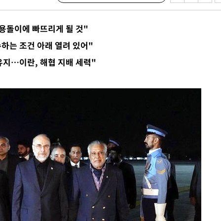
 하향
별재난지역
용돌이에 빠뜨리게 될 것"
…희망지 못
하는 조건 아래 열려 있어"
날씨]
유지…이란, 해협 지배 세력"
요 선제 대
단
무'
 마쳐
부장 기소
"
협회
 교수…이
절차 개시