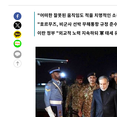
-25549초 전 >
"낮 기온 소폭 하락"…수도권 폭염중대경보, 폭염경보로
-25513초 전 >
[속보]이 대통령, '호우피해' 안동·의성 관할 4개 면 특
"어떠한 잘못된 움직임도 적을 치명적인 소
선포
-25476초 전 >
[단독]중수청 지원 검사들, 정원 초과 시 낮은 계급 임용
"호르무즈, 비군사 선박 무해통항 규정 준수
갈 수도
-23447초 전 >
낮 최고 37도 찜통더위…곳곳 소나기·강원 많은 비[내일
이란 정부 "외교적 노력 지속하되 軍 태세 
-21753초 전 >
SK하이닉스, 용인·청주 팹에 54조 투자…"AI 메모리 수
응"
-18609초 전 >
여자배구 이재영·이다영 자매, 아제르바이잔 투란VC 입
-17862초 전 >
외국인 심판 성 접대 7경기 들여다보니…한국 축구 '5승 2
-17596초 전 >
[속보]코스닥, 2.86포인트(0.36%) 내린 798.81마감
-17549초 전 >
[속보]코스피, 6200선 약보합…0.60% 내린 6258.77에
-17529초 전 >
[속보]원·달러 환율, 7.7원 내린 1416.1원 마감
-17418초 전 >
[속보] 노원서 40.1도 관측…서울, 2018년 이후 첫 40도
-14508초 전 >
[속보]종합특검, '계엄 수용공간 확보' 신용해 前교정본
-13381초 전 >
외신들도 주목한 韓축구 파문…"국민적 공분에 수사 재개
-13352초 전 >
11시간 압수수색에 성접대 파문까지…'쑥대밭' 된 축구
-12374초 전 >
[속보]규제합리화위원회 부위원장에 김태유 서울대 공대
병태 후임
-8732초 전 >
[속보]국힘 윤리위, '돌려차기 발언' 진종오·서범수 징계 