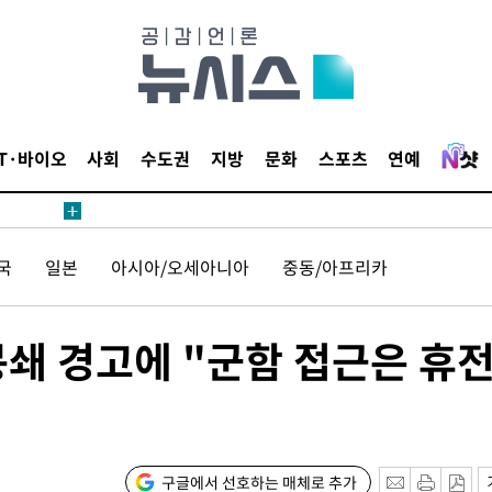
요 선제 대
단
무'
 마쳐
IT·바이오
사회
수도권
지방
문화
스포츠
연예
부장 기소
국
일본
아시아/오세아니아
중동/아프리카
"
협회
 교수…이
봉쇄 경고에 "군함 접근은 휴
절차 개시
25.3%↑
구글에서 선호하는 매체로 추가