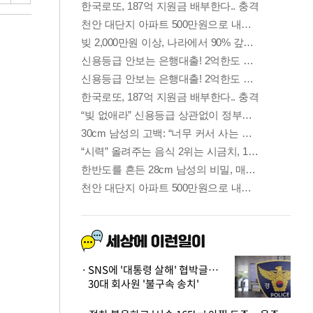
SNS에 '대통령 살해' 협박글…
30대 회사원 '불구속 송치'