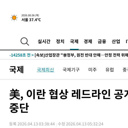
-30878초 전 >
[속보]원·달러 환율, 0.7원 내린 1423.8원 마감
-28477초 전 >
"여기 떨어졌다"…다누리, 스페이스X 로켓 달 충돌 흔적
2026.08.06 (목)
서울 37.4℃
-25522초 전 >
손흥민, 5경기 연속골 실패…LAFC는 승부차기 끝 과달
-18123초 전 >
내일까지 39도 '펄펄'…기상청 "태풍 지나며 폭염 잠시 
-17760초 전 >
트럼프, 한국계 진보 주지사 후보 맹공…"공산주의가 최대
실시간
정치
국제
경제
금융
산업
-17738초 전 >
"美간섭에 합의 지연"…트럼프, '이란 호르무즈 통제권'
-14258초 전 >
[속보]산업장관 "李정부, 원전 반대 안해…안정 전력 위
-12955초 전 >
[속보]경찰, '홍명보 선임 논란' 대한축구협회·축구회관 
국제
국제최신
국제기구
미주
유럽
중
색
-12342초 전 >
[속보]산업장관 "美무역법 제301조 과잉생산 결과 발표 8
상
-12135초 전 >
[속보]코스피 매도사이드카 발동…4%대 급락
-11407초 전 >
[속보]전남광주 초대 시민추천 부시장에 백승주·윤난실
美, 이란 협상 레드라인 
-8968초 전 >
서울 열대야 15일째 지속…비공식 '초열대야' 30도 넘어
중단
-7535초 전 >
[속보]코스닥, 2.15포인트(0.27%) 내린 797.44 출발
-7518초 전 >
[속보]코스피, 119.51포인트(1.81%) 내린 6478.75 개장
-3965초 전 >
6월 경상수지 497.3억 달러…두 달 연속 사상 최대
등록 2026.04.13 03:38:44
수정 2026.04.13 05:32:24
-3916초 전 >
서울 낮 39도 '폭염중대경보'…40도 관측 가능성도