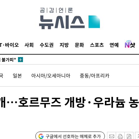
 포착
라하라 격파
꺾인다"
 위협"
IT·바이오
사회
수도권
지방
문화
스포츠
연예
 수용할까
해 불가피"
등 압수수
국
일본
아시아/오세아니아
중동/아프리카
월 중 예
공개…호르무즈 개방·우라늄 
구글에서 선호하는 매체로 추가