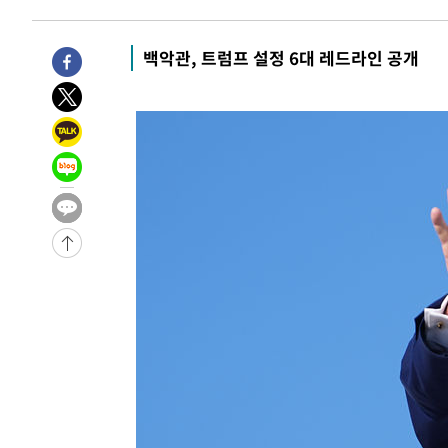
-1278초 전 >
미 워싱턴주 스포캔 시의 통제불능 3개 산불, 방화선 일부 
1시간 전 >
[속보] 호르무즈 해협 이란-오만 협상 기대속 뉴욕증시 혼조 
백악관, 트럼프 설정 6대 레드라인 공개
0.49%↑
-31103초 전 >
[속보]코스닥, 800p 회복…0.26% 오른 801.67 마감
-31033초 전 >
[속보]코스피, 301.88포인트(4.58%) 내린 6296.38 마
-30898초 전 >
[속보]원·달러 환율, 0.7원 내린 1423.8원 마감
-28497초 전 >
"여기 떨어졌다"…다누리, 스페이스X 로켓 달 충돌 흔적
-25542초 전 >
손흥민, 5경기 연속골 실패…LAFC는 승부차기 끝 과달
-18143초 전 >
내일까지 39도 '펄펄'…기상청 "태풍 지나며 폭염 잠시 
-17780초 전 >
트럼프, 한국계 진보 주지사 후보 맹공…"공산주의가 최대
-17758초 전 >
"美간섭에 합의 지연"…트럼프, '이란 호르무즈 통제권'
-14278초 전 >
[속보]산업장관 "李정부, 원전 반대 안해…안정 전력 위
-12975초 전 >
[속보]경찰, '홍명보 선임 논란' 대한축구협회·축구회관 
색
-12362초 전 >
[속보]산업장관 "美무역법 제301조 과잉생산 결과 발표 8
상
-12155초 전 >
[속보]코스피 매도사이드카 발동…4%대 급락
-11427초 전 >
[속보]전남광주 초대 시민추천 부시장에 백승주·윤난실
-8988초 전 >
서울 열대야 15일째 지속…비공식 '초열대야' 30도 넘어