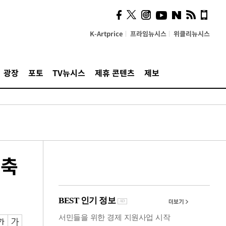
"5·8·9호선 출퇴근 혼잡,
정부 국비지원 필요"
K-Artprice
프라임뉴시스
위클리뉴시스
광장
포토
TV뉴시스
제휴 콘텐츠
제보
농축