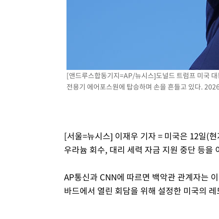
-7555초 전 >
[속보]코스닥, 2.15포인트(0.27%) 내린 797.44 출발
-7538초 전 >
[속보]코스피, 119.51포인트(1.81%) 내린 6478.75 개장
-3985초 전 >
6월 경상수지 497.3억 달러…두 달 연속 사상 최대
-3936초 전 >
서울 낮 39도 '폭염중대경보'…40도 관측 가능성도
-1298초 전 >
미 워싱턴주 스포캔 시의 통제불능 3개 산불, 방화선 일부 
[앤드루스합동기지=AP/뉴시스]도널드 트럼프 미국 대
1시간 전 >
[속보] 호르무즈 해협 이란-오만 협상 기대속 뉴욕증시 혼조 
전용기 에어포스원에 탑승하며 손을 흔들고 있다. 2026.0
0.49%↑
[서울=뉴시스] 이재우 기자 = 미국은 12일(
우라늄 회수, 대리 세력 자금 지원 중단 등을
AP통신과 CNN에 따르면 백악관 관계자는 
바드에서 열린 회담을 위해 설정한 미국의 레