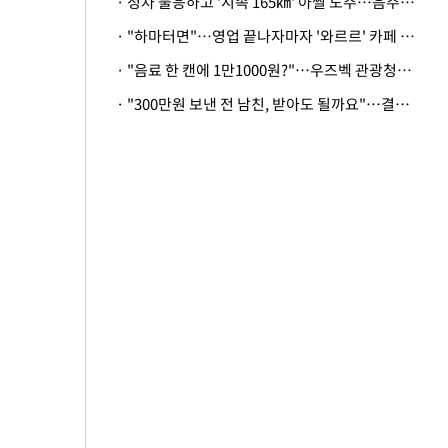
· 정차 불응하고 '시속 165㎞' 아찔 도주…음주운전자 체포
· "하마터면"…영업 끝나자마자 '와르르' 카페 테라스 덮친 대리석 외벽
· "음료 한 캔에 1만1000원?"…우즈벡 관광청까지 나섰다, 유튜버 폭로 후폭풍
· "300만원 보낸 전 남친, 받아도 될까요"…결혼 앞둔 예비신부의 뜻밖 고충