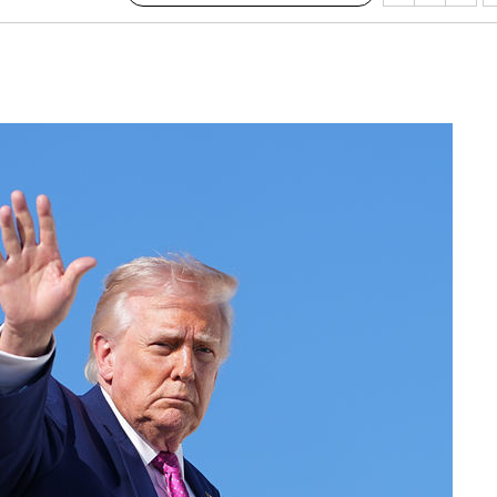
구축
마감 다우
감
 포착
라하라 격파
꺾인다"
 위협"
 수용할까
해 불가피"
등 압수수
월 중 예