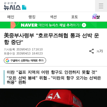
메인
랭킹
섹션
포토
美중부사령부 "호르무즈해협 통과 선박 운
항 중단"
기사등록
2026/04/13 17:16:10
가
가
최종수정
2026/04/13 18:40:23
구글에서 선호하는 매체로 추가
이란 "걸프 지역의 어떤 항구도 안전하지 못할 것"
"모든 선박 봉쇄" 위협→"이란외 항구 오가는 선박은
허용" 완화