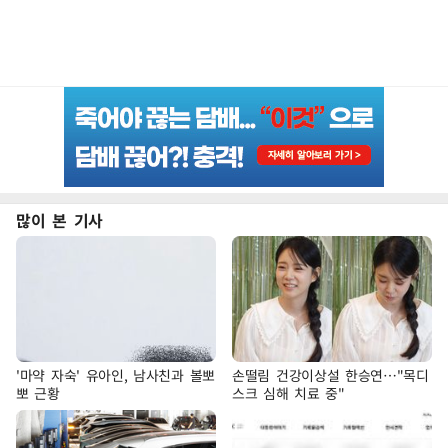
많이 본 기사
'마약 자숙' 유아인, 남사친과 볼뽀
손떨림 건강이상설 한승연…"목디
뽀 근황
스크 심해 치료 중"