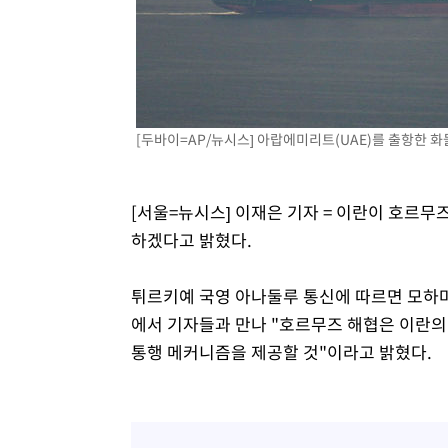
득표
-17207초 전 >
"일본축구협회, 대한축구협회 성 접대 의혹 심판 조사"
-9849초 전 >
[속보]장은수, KLPGA 제주삼다수 역전 우승…데뷔 10년 
상
-5214초 전 >
"얼마나 더웠으면"…안동 물길공원서 헤엄친 구렁이 '소동
-5141초 전 >
손흥민, 68분 뛰고 2경기 침묵…LAFC, 톨루카에 1-0 승리
-4413초 전 >
'2경기 연속 침묵' 손흥민, 톨루카전 68분만 뛰고 슈팅 0개
[두바이=AP/뉴시스] 아랍에미리트(UAE)를 출항한 화물
-3165초 전 >
이강인, 오늘 서울서 AT마드리드 입단식…'전례 없는 특급
2시간 전 >
'여긴 20도, 저긴 50도'…열화상 카메라로 본 폭염 저감시설 
[서울=뉴시스] 이재은 기자 = 이란이 호르무
2시간 전 >
콜롬비아 신임 우파 대통령 취임 하루만에 차량폭탄 폭발 사건
하겠다고 밝혔다.
튀르키예 국영 아나둘루 통신에 따르면 모하마드
에서 기자들과 만나 "호르무즈 해협은 이란의
통행 메커니즘을 제공할 것"이라고 밝혔다.