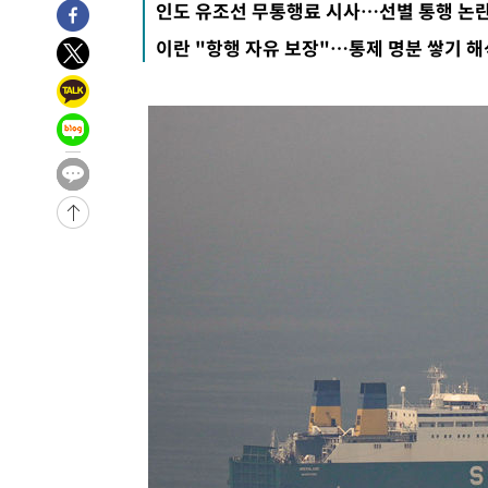
인도 유조선 무통행료 시사…선별 통행 논
-4393초 전 >
'2경기 연속 침묵' 손흥민, 톨루카전 68분만 뛰고 슈팅 0개
이란 "항행 자유 보장"…통제 명분 쌓기 해
-3145초 전 >
이강인, 오늘 서울서 AT마드리드 입단식…'전례 없는 특급
2시간 전 >
'여긴 20도, 저긴 50도'…열화상 카메라로 본 폭염 저감시설 
2시간 전 >
콜롬비아 신임 우파 대통령 취임 하루만에 차량폭탄 폭발 사건
-31475초 전 >
'AT마드리드 7번' 이강인, 맨시티 상대로 비공식 데뷔전
-30977초 전 >
[속보]'AT마드리드 7번' 이강인, 맨시티 상대로 비공식 
-29041초 전 >
네타냐후, 트럼프의 가자 평화 2차 15개조 평화안 '거부'
-25637초 전 >
이강인 ATM 입단식에 '상암벌 들썩'…"세계적인 선수 
-24633초 전 >
태풍 돌핀, 중 저장성 타이저우시 해안에 상륙 (1보)
-21979초 전 >
AT마드리드 데뷔 앞둔 이강인, 맨시티전 선발 대신 '벤치 
-20609초 전 >
[속보]與 강원·TK 당원투표 합산 김민석 48.54%로 
44.40%
-19943초 전 >
與 강원·TK 당원투표 합산 김민석 46.01%로 승리…정
44.53%
-19783초 전 >
[속보]與전대 권리당원투표…강원·경북 김민석, 대구 정
-19590초 전 >
[속보]與 당대표 경선, 경북 권리당원 투표 김민석 47.3
45.71%
-19492초 전 >
[속보]與 당대표 경선, 대구 권리당원 투표 정청래 47.8
46.35%
-19289초 전 >
[속보]與 당대표 경선, 강원 권리당원 투표 김민석 승리…5