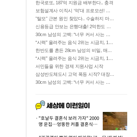
"호날두 결혼식 보러 가자" 2000
명 운집…엉뚱한 커플 결혼식에
'황당'