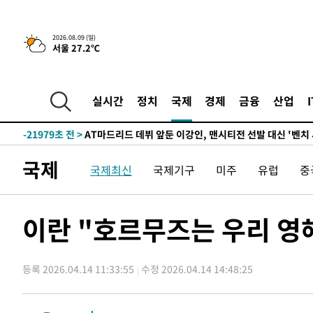
-31455초 전 >
'AT마드리드 7번' 이강인, 맨시티 상대로 비공식 데뷔전
-30957초 전 >
[속보]'AT마드리드 7번' 이강인, 맨시티 상대로 비공식 
2026.08.09 (일)
서울 27.2℃
-29021초 전 >
네타냐후, 트럼프의 가자 평화 2차 15개조 평화안 '거부'
-25617초 전 >
이강인 ATM 입단식에 '상암벌 들썩'…"세계적인 선수 
-24613초 전 >
태풍 돌핀, 중 저장성 타이저우시 해안에 상륙 (1보)
실시간
정치
국제
경제
금융
산업
-21959초 전 >
AT마드리드 데뷔 앞둔 이강인, 맨시티전 선발 대신 '벤치 
-20589초 전 >
[속보]與 강원·TK 당원투표 합산 김민석 48.54%로 
44.40%
-19923초 전 >
與 강원·TK 당원투표 합산 김민석 46.01%로 승리…정
국제
국제최신
국제기구
미주
유럽
중
44.53%
-19763초 전 >
[속보]與전대 권리당원투표…강원·경북 김민석, 대구 정
-19570초 전 >
[속보]與 당대표 경선, 경북 권리당원 투표 김민석 47.3
45.71%
-19472초 전 >
[속보]與 당대표 경선, 대구 권리당원 투표 정청래 47.8
이란 "호르무즈는 우리 영
46.35%
-19269초 전 >
[속보]與 당대표 경선, 강원 권리당원 투표 김민석 승리…5
득표
-17187초 전 >
"일본축구협회, 대한축구협회 성 접대 의혹 심판 조사"
등록 2026.04.14 11:33:55
수정 2026.04.14 14:48:25
-9829초 전 >
[속보]장은수, KLPGA 제주삼다수 역전 우승…데뷔 10년 
상
-5194초 전 >
"얼마나 더웠으면"…안동 물길공원서 헤엄친 구렁이 '소동
-5121초 전 >
손흥민, 68분 뛰고 2경기 침묵…LAFC, 톨루카에 1-0 승리