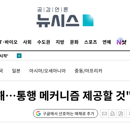
데뷔전
되길"
IT·바이오
사회
수도권
지방
문화
스포츠
연예
시작'
승리…정청래
청래
국
일본
아시아/오세아니아
중동/아프리카
청래 승리
7%·정청래
2%·김민석
해…통행 메커니즘 제공할 것
0.30%
차에 첫 정
구글에서 선호하는 매체로 추가
'
(종합)