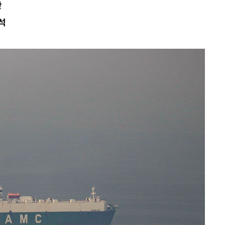
란
석
대우'
'온도차'
데뷔전
되길"
시작'
승리…정청래
청래
청래 승리
7%·정청래
2%·김민석
0.30%