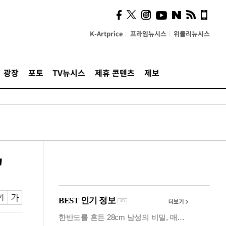
사이 해답 찾았죠"…알을
깨고 나온 '초자아'
K-Artprice
프라임뉴시스
위클리뉴시스
광장
포토
TV뉴시스
제휴 콘텐츠
제보
"