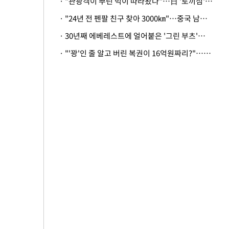
· "관광객이 뿌린 먹이 따라왔나"…日 '토끼섬' 멧돼지, 토끼까지 사냥
· "24년 전 펜팔 친구 찾아 3000㎞"…중국 남성 사연에 '뭉클'
· 30년째 에베레스트에 얼어붙은 '그린 부츠'…드디어 가족 품으로
· "'꽝'인 줄 알고 버린 복권이 16억원짜리?"…극적으로 되찾은 사연