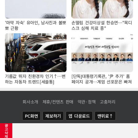
'마약 자숙' 유아인, 남사친과 볼뽀
손떨림 건강이상설 한승연…"목디
뽀 근황
스크 심해 치료 중"
기름값 뛰자 친환경차 인기↑…변
[단독]대통령기록관, '尹 추가' 홈
하는 자동차 트렌드[세쓸통]
페이지 공개…계엄 선포문은 빠져
회사소개
제휴/컨텐츠 판매
약관·정책
고충처리
PC화면
제보하기
앱 다운로드
맨위로↑
광
COPYRIGHTⓒ
NEWSIS
ALL RIGHTS RESERVED.
고
삭
제