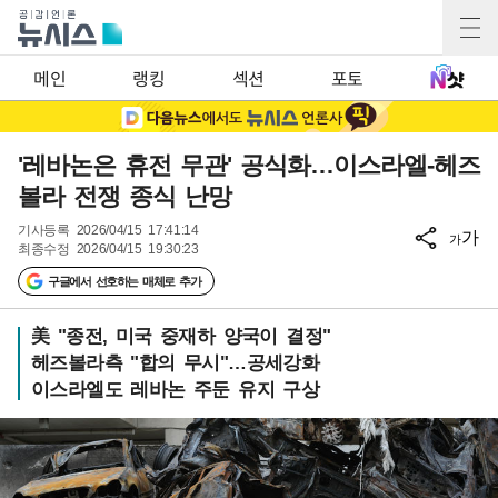
메인
랭킹
섹션
포토
'레바논은 휴전 무관' 공식화…이스라엘-헤즈
볼라 전쟁 종식 난망
기사등록
2026/04/15 17:41:14
가
가
최종수정
2026/04/15 19:30:23
구글에서 선호하는 매체로 추가
美 "종전, 미국 중재하 양국이 결정"
헤즈볼라측 "합의 무시"…공세강화
이스라엘도 레바논 주둔 유지 구상