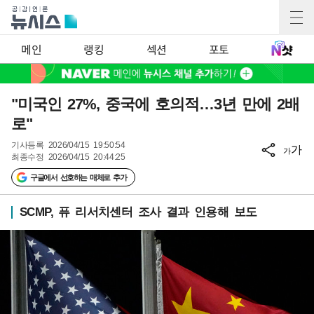
메인
랭킹
섹션
포토
"미국인 27%, 중국에 호의적…3년 만에 2배
로"
기사등록
2026/04/15 19:50:54
가
가
최종수정
2026/04/15 20:44:25
구글에서 선호하는 매체로 추가
SCMP, 퓨 리서치센터 조사 결과 인용해 보도