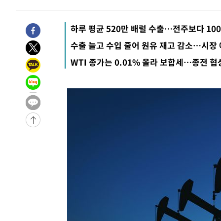
-2914초 전 >
[속보]종합특검, '관저이전 봐주기 감사' 유병호 구속기소
8분 전 >
민주 콩고 에볼라환자 4천명 돌파, 4053명 발생 1850명 사망
하루 평균 520만 배럴 수출…전주보다 10
-27400초 전 >
"낮 기온 소폭 하락"…수도권 폭염중대경보, 폭염경보로
수출 늘고 수입 줄어 원유 재고 감소…시장
-27364초 전 >
[속보]이 대통령, '호우피해' 안동·의성 관할 4개 면 특
WTI 종가는 0.01% 올라 보합세…종전 협
선포
-27327초 전 >
[단독]중수청 지원 검사들, 정원 초과 시 낮은 계급 임용
갈 수도
-25298초 전 >
낮 최고 37도 찜통더위…곳곳 소나기·강원 많은 비[내일
-23604초 전 >
SK하이닉스, 용인·청주 팹에 54조 투자…"AI 메모리 수
응"
-20460초 전 >
여자배구 이재영·이다영 자매, 아제르바이잔 투란VC 입
-19713초 전 >
외국인 심판 성 접대 7경기 들여다보니…한국 축구 '5승 2
-19447초 전 >
[속보]코스닥, 2.86포인트(0.36%) 내린 798.81마감
-19400초 전 >
[속보]코스피, 6200선 약보합…0.60% 내린 6258.77에
-19380초 전 >
[속보]원·달러 환율, 7.7원 내린 1416.1원 마감
-19269초 전 >
[속보] 노원서 40.1도 관측…서울, 2018년 이후 첫 40도
-16359초 전 >
[속보]종합특검, '계엄 수용공간 확보' 신용해 前교정본
-15232초 전 >
외신들도 주목한 韓축구 파문…"국민적 공분에 수사 재개
-15203초 전 >
11시간 압수수색에 성접대 파문까지…'쑥대밭' 된 축구