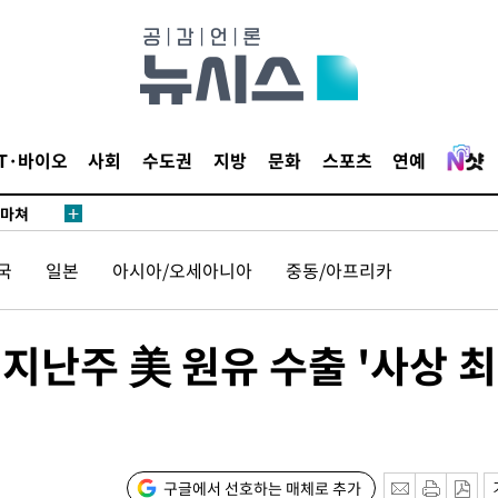
…희망지 못
날씨]
요 선제 대
단
무'
IT·바이오
사회
수도권
지방
문화
스포츠
연예
 마쳐
국
일본
아시아/오세아니아
중동/아프리카
부장 기소
"
지난주 美 원유 수출 '사상 최
협회
 교수…이
 절차 개시
25.3%↑
구글에서 선호하는 매체로 추가