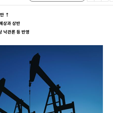
0만 ↑
 하향
 예상과 상반
별재난지역
상 낙관론 등 반영
…희망지 못
날씨]
요 선제 대
단
무'
 마쳐
부장 기소
"
협회