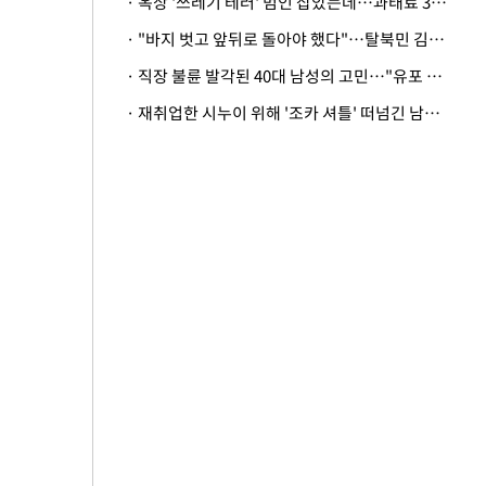
· 옥상 '쓰레기 테러' 범인 잡았는데…과태료 3만원 처분에 숙박업주 허탈
· "바지 벗고 앞뒤로 돌아야 했다"…탈북민 김서아, 기쁨조 검사 수치심 회상
· 직장 불륜 발각된 40대 남성의 고민…"유포 동료 명예훼손·협박죄 고소 가능할까"
· 재취업한 시누이 위해 '조카 셔틀' 떠넘긴 남편…아내 "난 못한다"