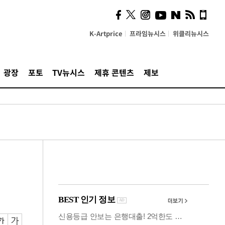
시, 스마트폰 액세서리에
NFC 더했다
K-Artprice
프라임뉴시스
위클리뉴시스
광장
포토
TV뉴시스
제휴 콘텐츠
제보