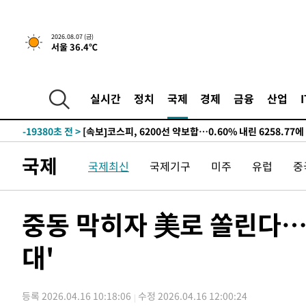
선포
-27307초 전 >
[단독]중수청 지원 검사들, 정원 초과 시 낮은 계급 임용
갈 수도
-25278초 전 >
낮 최고 37도 찜통더위…곳곳 소나기·강원 많은 비[내일
2026.08.07 (금)
서울 36.4℃
-23584초 전 >
SK하이닉스, 용인·청주 팹에 54조 투자…"AI 메모리 수
응"
-20440초 전 >
여자배구 이재영·이다영 자매, 아제르바이잔 투란VC 입
-19693초 전 >
외국인 심판 성 접대 7경기 들여다보니…한국 축구 '5승 2
실시간
정치
국제
경제
금융
산업
-19427초 전 >
[속보]코스닥, 2.86포인트(0.36%) 내린 798.81마감
-19380초 전 >
[속보]코스피, 6200선 약보합…0.60% 내린 6258.77에
-19360초 전 >
[속보]원·달러 환율, 7.7원 내린 1416.1원 마감
국제
국제최신
국제기구
미주
유럽
중
-19249초 전 >
[속보] 노원서 40.1도 관측…서울, 2018년 이후 첫 40도
-16339초 전 >
[속보]종합특검, '계엄 수용공간 확보' 신용해 前교정본
-15212초 전 >
외신들도 주목한 韓축구 파문…"국민적 공분에 수사 재개
중동 막히자 美로 쏠린다…
-15183초 전 >
11시간 압수수색에 성접대 파문까지…'쑥대밭' 된 축구
대'
-14205초 전 >
[속보]규제합리화위원회 부위원장에 김태유 서울대 공대
병태 후임
-10563초 전 >
[속보]국힘 윤리위, '돌려차기 발언' 진종오·서범수 징계
-5888초 전 >
[속보] 7월 중국 수출 23.9%↑ 수입 27.5%↑…무역총액 
등록 2026.04.16 10:18:06
수정 2026.04.16 12:00:24
-3048초 전 >
[속보]'채상병 순직 책임' 임성근, 항소심도 징역 3년