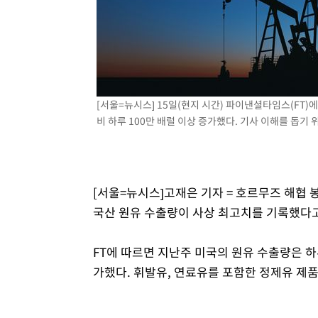
-14225초 전 >
[속보]규제합리화위원회 부위원장에 김태유 서울대 공대
병태 후임
-10583초 전 >
[속보]국힘 윤리위, '돌려차기 발언' 진종오·서범수 징계
-5908초 전 >
[속보] 7월 중국 수출 23.9%↑ 수입 27.5%↑…무역총액 
-3068초 전 >
[속보]'채상병 순직 책임' 임성근, 항소심도 징역 3년
-2934초 전 >
[속보]종합특검, '관저이전 봐주기 감사' 유병호 구속기소
[서울=뉴시스] 15일(현지 시간) 파이낸셜타임스(FT)에
7분 전 >
민주 콩고 에볼라환자 4천명 돌파, 4053명 발생 1850명 사망
비 하루 100만 배럴 이상 증가했다. 기사 이해를 돕기 위한
[서울=뉴시스]고재은 기자 = 호르무즈 해협
국산 원유 수출량이 사상 최고치를 기록했다고 
FT에 따르면 지난주 미국의 원유 수출량은 하루
가했다. 휘발유, 연료유를 포함한 정제유 제품