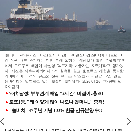
[뭄바이=AP/뉴시스] 15일(현지 시간) 파이낸셜타임스(FT)에 따르면 이
란 정권 내부 관계자는 이번 봉쇄 실행이 "예상보다 훨씬 수월했다"며
이제 호르무즈 해협이 사실상 '핵무기와 버금가는 지렛대'라고 평가했
다. 사진은 사우디아라비아에서 원유를 싣고 호르무즈 해협을 통과한
라이베리아 국적의 유조선 선룽 수에즈 막스호가 지난달 12일 인도
뭄바이항에 입항하고 있는 모습이 포착됐다. 2026.04.16. *재판매 및
DB 금지
[서울=뉴시스]박미선 기자 = 수십 년간 이란의 '협박 카