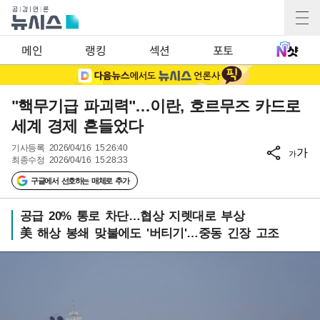
메인
랭킹
섹션
포토
"핵무기급 파괴력"…이란, 호르무즈 카드로
세계 경제 흔들었다
기사등록
2026/04/16 15:26:40
가
가
최종수정
2026/04/16 15:28:33
구글에서 선호하는 매체로 추가
공급 20% 통로 차단…협상 지렛대로 부상
美 해상 봉쇄 맞불에도 '버티기'…중동 긴장 고조