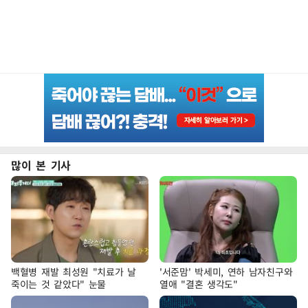
많이 본 기사
백혈병 재발 최성원 "치료가 날
'서준맘' 박세미, 연하 남자친구와
죽이는 것 같았다" 눈물
열애 "결혼 생각도"