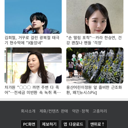
김희철, 거꾸로 걸린 광복절 태극
"손 떨림 포착"…카라 한승연, 건
기 현수막에 "X돌았네"
강 괜찮나 팬들 '걱정'
차가원 "○○○ 까면 주변 다 죽
용산어린이정원 앞 즐비한 근조화
어"…전세금 미반환 속 녹취 폭로
환, 왜?[뉴시스Pic]
파장
회사소개
제휴/컨텐츠 판매
약관·정책
고충처리
PC화면
제보하기
앱 다운로드
맨위로↑