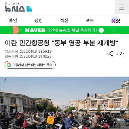
메인
랭킹
섹션
포토
이란 민간항공청 "동부 영공 부분 재개방"
기사등록
2026/04/18 18:59:13
가
가
최종수정
2026/04/18 19:02:23
구글에서 선호하는 매체로 추가