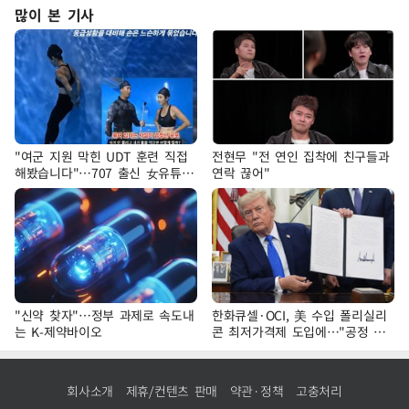
많이 본 기사
"여군 지원 막힌 UDT 훈련 직접
전현무 "전 연인 집착에 친구들과
해봤습니다"…707 출신 女유튜버
연락 끊어"
'완벽 소화'
"신약 찾자"…정부 과제로 속도내
한화큐셀·OCI, 美 수입 폴리실리
는 K-제약바이오
콘 최저가격제 도입에…"공정 경
쟁·수익성 개선 환영"
회사소개
제휴/컨텐츠 판매
약관·정책
고충처리