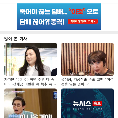
많이 본 기사
차가원 "○○○ 까면 주변 다 죽
유혜정, 자궁적출 수술 고백 "여성
어"…전세금 미반환 속 녹취 폭로
성을 잃는 것이…"
파장