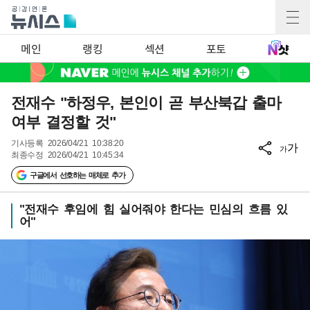
메인
랭킹
섹션
포토
전재수 "하정우, 본인이 곧 부산북갑 출마
여부 결정할 것"
기사등록
2026/04/21 10:38:20
가
가
최종수정
2026/04/21 10:45:34
구글에서 선호하는 매체로 추가
"전재수 후임에 힘 실어줘야 한다는 민심의 흐름 있
어"