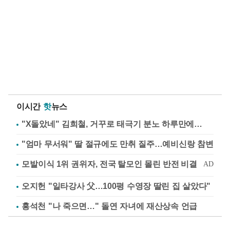
이시간
핫
뉴스
"X돌았네" 김희철, 거꾸로 태극기 분노 하루만에…
"엄마 무서워" 딸 절규에도 만취 질주…예비신랑 참변
오지헌 "일타강사 父…100평 수영장 딸린 집 살았다"
홍석천 "나 죽으면…" 돌연 자녀에 재산상속 언급