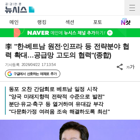
메인
랭킹
섹션
포토
李 "한-베트남 원전·인프라 등 전략분야 협
력 확대…공급망 고도의 협력"(종합)
기사등록
2026/04/22 17:13:54
가
가
구글에서 선호하는 매체로 추가
동포 오찬 간담회로 베트남 일정 시작
"양국 미래지향적 전략적 수준으로 발전"
분단·유교·축구 등 열거하며 유대감 부각
"다문화가정 여려움 조속 해결하도록 최선"