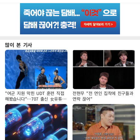
많이 본 기사
"여군 지원 막힌 UDT 훈련 직접
전현무 "전 연인 집착에 친구들과
해봤습니다"…707 출신 女유튜버
연락 끊어"
'완벽 소화'