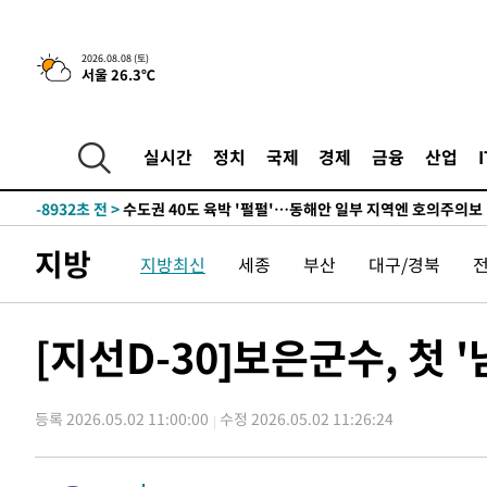
한민수·김용 순
-17355초 전 >
[속보]김민석, 與 전대 당원투표 누적 득표율 45.42%로 
청래 44.56%
-16637초 전 >
[속보]與 대표 경선 제주·인천 당원투표…金 47.75%·
2026.08.08 (토)
42.08%·宋 10.17%
-16171초 전 >
이강인 "아틀레티코 이적 기뻐…등번호 7번 의미보단 팀 
서울 26.3℃
것"
-16106초 전 >
[속보]與 당대표 경선, 제주·인천 권리당원 투표 김민석 
-9880초 전 >
낮 최고 35도 '무더위'…동해안 시간당 30㎜ '강한 비'[내
실시간
정치
국제
경제
금융
산업
-9150초 전 >
[속보]이강인 "감독님이 원하는 마음 느꼈고, 많은 트로피 
레티코 이적"
-8932초 전 >
수도권 40도 육박 '펄펄'…동해안 일부 지역엔 호의주의보
-7901초 전 >
온열질환 사망자 3명 늘어…누적 환자 3000명 돌파
-1846초 전 >
강릉에 시간당 81.4㎜ 물폭탄…도로 잠기고 담벼락 붕괴
지방
지방최신
세종
부산
대구/경북
34분 전 >
백운산서 80년근 천종산삼 9뿌리 발견…감정가 1.3억원
1시간 전 >
선재도서 해루질 나섰다 실종 60대, 닷새 만에 숨진 채 발견
[지선D-30]보은군수, 첫 
1시간 전 >
남자 농구, 나고야 아시안게임서 '홈팀' 일본과 한일전
2시간 전 >
여수 오동도 해상서 모터보트 전복…1명 사망·1명 실종
3시간 전 >
극한폭염 한풀 꺾이지만…'낮 최고 35도' 무더위, 열대야 계
등록 2026.05.02 11:00:00
수정 2026.05.02 11:26:24
날씨]
3시간 전 >
축구협회 "압수수색·성접대 논란 사과…쇄신의 기회로 삼겠
4시간 전 >
[속보]'압수수색·성접대 논란' 축구협회 "실망과 걱정 안겨드