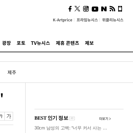
사이 해답 찾았죠"…알을
깨고 나온 '초자아'
K-Artprice
프라임뉴시스
위클리뉴시스
광장
포토
TV뉴시스
제휴 콘텐츠
제보
제주
'