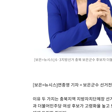
2시간 전 >
여수 오동도 해상서 모터보트 전복…1명 사망·1명 실종
3시간 전 >
극한폭염 한풀 꺾이지만…'낮 최고 35도' 무더위, 열대야 계
날씨]
3시간 전 >
축구협회 "압수수색·성접대 논란 사과…쇄신의 기회로 삼겠
4시간 전 >
[속보]'압수수색·성접대 논란' 축구협회 "실망과 걱정 안겨드
7시간 전 >
'최고 37도' 폭염 지속…강원동해안 최대 150㎜ 비
9시간 전 >
[속보]뉴욕증시 상승 마감…S&P 0.6% 나스닥 1.3%↑
[보은=뉴시스] 6·3지방선거 충북 보은군수 후보자 더
[보은=뉴시스]연종영 기자 = 보은군수 선거전
이유 두 가지는 충북지역 지방자치단체장 선거
과 더불어민주당 여성 후보가 고령화율 높고 