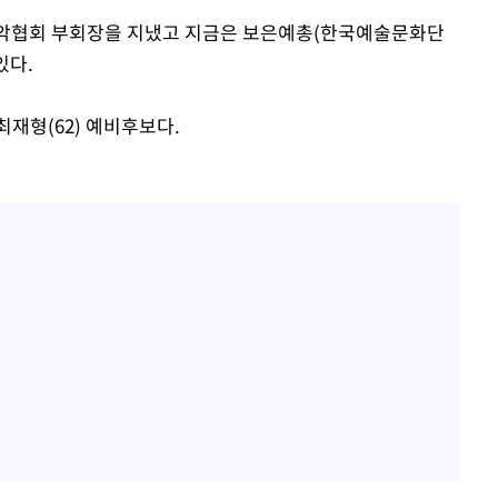
북음악협회 부회장을 지냈고 지금은 보은예총(한국예술문화단
있다.
재형(62) 예비후보다.