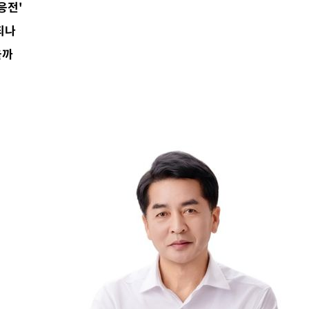
응전'
되나
올까
·서미화·
1위… 정
鄭
위해 뛸
승리
일날씨]
원해 아틀