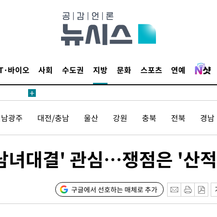
1위… 정
鄭
위해 뛸
승리
일날씨]
IT·바이오
사회
수도권
지방
문화
스포츠
연예
원해 아틀
전남광주
대전/충남
울산
강원
충북
전북
경남
'남녀대결' 관심…쟁점은 '산적
속[다음주
구글에서 선호하는 매체로 추가
다"
려 죄송"