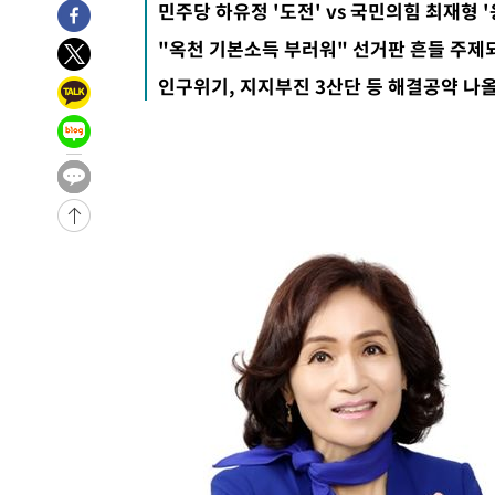
7시간 전 >
'최고 37도' 폭염 지속…강원동해안 최대 150㎜ 비
민주당 하유정 '도전' vs 국민의힘 최재형 '
9시간 전 >
[속보]뉴욕증시 상승 마감…S&P 0.6% 나스닥 1.3%↑
"옥천 기본소득 부러워" 선거판 흔들 주제
-26375초 전 >
이란 "호르무즈 재개방 합의 근접…美 배상 선행돼야"
인구위기, 지지부진 3산단 등 해결공약 나
-17422초 전 >
[속보]與최고위원 제주·인천 순회경선…박선원·최민희
한민수·김용 순
-17375초 전 >
[속보]김민석, 與 전대 당원투표 누적 득표율 45.42%로 
청래 44.56%
-16657초 전 >
[속보]與 대표 경선 제주·인천 당원투표…金 47.75%·
42.08%·宋 10.17%
-16191초 전 >
이강인 "아틀레티코 이적 기뻐…등번호 7번 의미보단 팀 
것"
-16126초 전 >
[속보]與 당대표 경선, 제주·인천 권리당원 투표 김민석 
-9900초 전 >
낮 최고 35도 '무더위'…동해안 시간당 30㎜ '강한 비'[내
-9170초 전 >
[속보]이강인 "감독님이 원하는 마음 느꼈고, 많은 트로피 
레티코 이적"
-8952초 전 >
수도권 40도 육박 '펄펄'…동해안 일부 지역엔 호의주의보
-7921초 전 >
온열질환 사망자 3명 늘어…누적 환자 3000명 돌파
-1866초 전 >
강릉에 시간당 81.4㎜ 물폭탄…도로 잠기고 담벼락 붕괴
33분 전 >
백운산서 80년근 천종산삼 9뿌리 발견…감정가 1.3억원
1시간 전 >
선재도서 해루질 나섰다 실종 60대, 닷새 만에 숨진 채 발견
1시간 전 >
남자 농구, 나고야 아시안게임서 '홈팀' 일본과 한일전