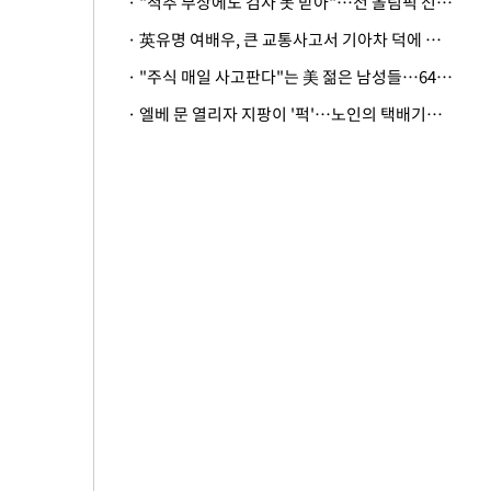
· "척추 부상에도 검사 못 받아"…전 올림픽 선수, 美봅슬레이협회 상대 소송
· 英유명 여배우, 큰 교통사고서 기아차 덕에 살았다
· "주식 매일 사고판다"는 美 젊은 남성들…64%가 "나는 인생의 패배자“
· 엘베 문 열리자 지팡이 '퍽'…노인의 택배기사 폭행 이유