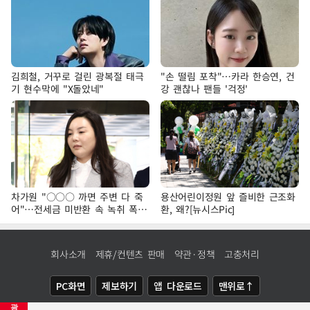
김희철, 거꾸로 걸린 광복절 태극
"손 떨림 포착"…카라 한승연, 건
기 현수막에 "X돌았네"
강 괜찮나 팬들 '걱정'
차가원 "○○○ 까면 주변 다 죽
용산어린이정원 앞 즐비한 근조화
어"…전세금 미반환 속 녹취 폭로
환, 왜?[뉴시스Pic]
파장
회사소개
제휴/컨텐츠 판매
약관·정책
고충처리
PC화면
제보하기
앱 다운로드
맨위로↑
광