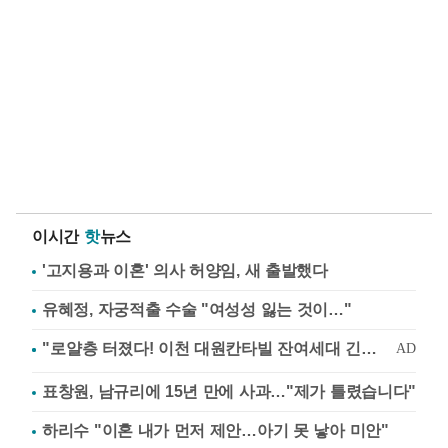
이시간
핫
뉴스
'고지용과 이혼' 의사 허양임, 새 출발했다
유혜정, 자궁적출 수술 "여성성 잃는 것이…"
표창원, 남규리에 15년 만에 사과…"제가 틀렸습니다"
하리수 "이혼 내가 먼저 제안…아기 못 낳아 미안"