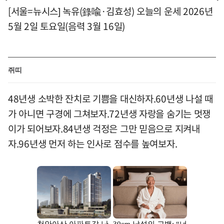
[서울=뉴시스] 녹유(錄喩·김효성) 오늘의 운세 2026년
5월 2일 토요일(음력 3월 16일)
쥐띠
48년생 소박한 잔치로 기쁨을 대신하자.60년생 나설 때
가 아니면 구경에 그쳐보자.72년생 자랑을 숨기는 멋쟁
이가 되어보자.84년생 걱정은 그만 믿음으로 지켜내
자.96년생 먼저 하는 인사로 점수를 높여보자.