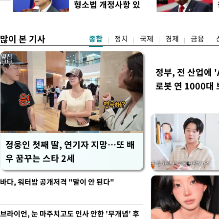
형소법 개정사항 있
스피200을 기초자산으로 하
으면 개정"
많이 본 기사
종합
정치
국제
경제
금융
정부, 전 산업에 '
로봇 연 1000대
정웅인 첫째 딸, 연기자 지망…또 배
우 꿈꾸는 스타 2세
바다, 워터밤 공개저격 "말이 안 된다"
브라이언, 눈 마주치고도 인사 안한 '무개념' 후