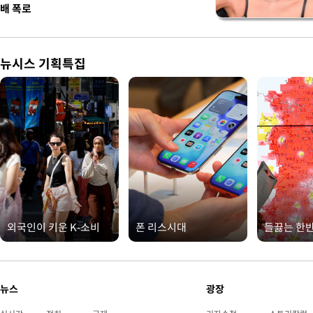
배 폭로
뉴시스 기획특집
외국인이 키운 K-소비
폰 리스시대
들끓는 한
뉴스
광장