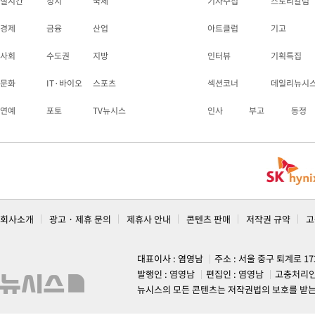
실시간
정치
국제
기자수첩
스토리칼럼
경제
금융
산업
아트클럽
기고
사회
수도권
지방
인터뷰
기획특집
문화
IT·바이오
스포츠
섹션코너
데일리뉴시
연예
포토
TV뉴시스
인사
부고
동정
회사소개
광고 · 제휴 문의
제휴사 안내
콘텐츠 판매
저작권 규약
고
대표이사 : 염영남
주소 : 서울 중구 퇴계로 1
발행인 : 염영남
편집인 : 염영남
고충처리인
뉴시스의 모든 콘텐츠는 저작권법의 보호를 받는 바, 무