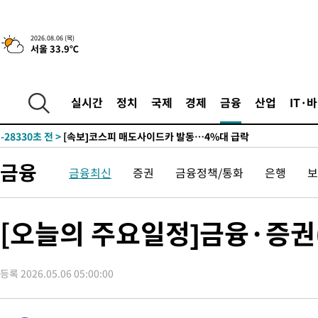
2시간 전 >
[속보] "이란-오만, 호르무즈 해협 통행 항로 합의" 이란 외무부 대
2026.08.06 (목)
서울 33.9℃
-30453초 전 >
[속보]산업장관 "李정부, 원전 반대 안해…안정 전력 위해 불가
-29150초 전 >
[속보]경찰, '홍명보 선임 논란' 대한축구협회·축구회관 등 압
색
-28537초 전 >
[속보]산업장관 "美무역법 제301조 과잉생산 결과 발표 8월 중
실시간
정치
국제
경제
금융
산업
IT·
상
-28330초 전 >
[속보]코스피 매도사이드카 발동…4%대 급락
-27602초 전 >
[속보]전남광주 초대 시민추천 부시장에 백승주·윤난실
-25163초 전 >
서울 열대야 15일째 지속…비공식 '초열대야' 30도 넘어
금융
금융최신
증권
금융정책/통화
은행
보
-23730초 전 >
[속보]코스닥, 2.15포인트(0.27%) 내린 797.44 출발
-23713초 전 >
[속보]코스피, 119.51포인트(1.81%) 내린 6478.75 개장
-20160초 전 >
6월 경상수지 497.3억 달러…두 달 연속 사상 최대
[오늘의 주요일정]금융·증권(
-20111초 전 >
서울 낮 39도 '폭염중대경보'…40도 관측 가능성도
-17473초 전 >
미 워싱턴주 스포캔 시의 통제불능 3개 산불, 방화선 일부 구축
등록 2026.05.06 05:00:00
-9646초 전 >
[속보] 호르무즈 해협 이란-오만 협상 기대속 뉴욕증시 혼조 마감
우 0.49%↑
-8001초 전 >
[속보] 이란 대통령 "지금 최고지도자와 소통하기가 매우 어려워
임 3년 인터뷰
2시간 전 >
[속보] "이란-오만, 호르무즈 해협 통행 항로 합의" 이란 외무부 대