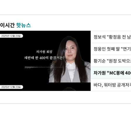
이시간
핫뉴스
정웅인 첫째 딸 "연기
황기순 "원정 도박으
바다, 워터밤 공개저격