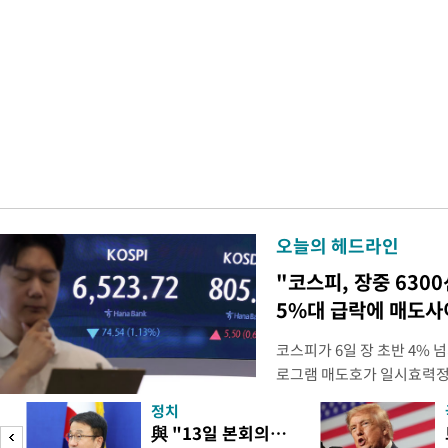
오늘의 헤드라인
"코스피, 장중 630
5%대 급락에 매도
코스피가 6일 장 초반 4%
로그램 매도호가 일시효력정
한국거래소는 이날 오전 10
정치
했다고 밝혔다. 발동 당시 
與 "13일 본회의…
대비 5.12% 급락한 987.