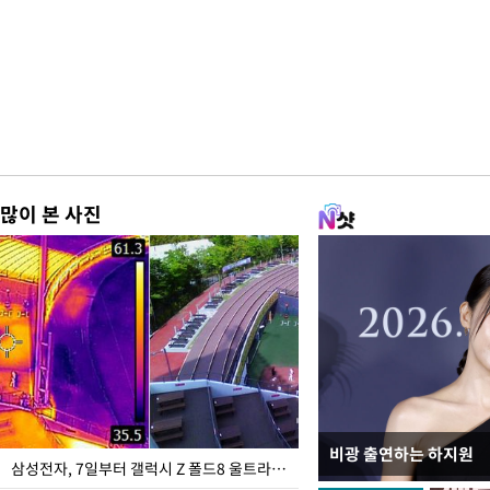
많이 본 사진
비광 출연하는 하지원
이재명 대통령, "수사
삼성전자, 7일부터 갤럭시 Z 폴드8 울트라·폴드8·플립8 출시
선 다해 강구해야"