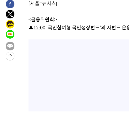
[서울=뉴시스]
-30453초 전 >
[속보]산업장관 "李정부, 원전 반대 안해…안정 전력 위해 불가
-29150초 전 >
[속보]경찰, '홍명보 선임 논란' 대한축구협회·축구회관 등 압
<금융위원회>
색
-28537초 전 >
[속보]산업장관 "美무역법 제301조 과잉생산 결과 발표 8월 중
▲12:00 '국민참여형 국민성장펀드'의 자펀드 운
상
-28330초 전 >
[속보]코스피 매도사이드카 발동…4%대 급락
-27602초 전 >
[속보]전남광주 초대 시민추천 부시장에 백승주·윤난실
-25163초 전 >
서울 열대야 15일째 지속…비공식 '초열대야' 30도 넘어
-23730초 전 >
[속보]코스닥, 2.15포인트(0.27%) 내린 797.44 출발
-23713초 전 >
[속보]코스피, 119.51포인트(1.81%) 내린 6478.75 개장
-20160초 전 >
6월 경상수지 497.3억 달러…두 달 연속 사상 최대
-20111초 전 >
서울 낮 39도 '폭염중대경보'…40도 관측 가능성도
-17473초 전 >
미 워싱턴주 스포캔 시의 통제불능 3개 산불, 방화선 일부 구축
-9646초 전 >
[속보] 호르무즈 해협 이란-오만 협상 기대속 뉴욕증시 혼조 마감
우 0.49%↑
-8001초 전 >
[속보] 이란 대통령 "지금 최고지도자와 소통하기가 매우 어려워
임 3년 인터뷰
2시간 전 >
[속보] "이란-오만, 호르무즈 해협 통행 항로 합의" 이란 외무부 대