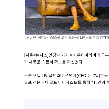
-6330초 전 >
손흥민, 5경기 연속골 실패…LAFC는 승부차기 끝 과달라하라 
17분 전 >
내일까지 39도 '펄펄'…기상청 "태풍 지나며 폭염 잠시 꺾인다"
23분 전 >
트럼프, 한국계 진보 주지사 후보 맹공…"공산주의가 최대 위협"
24분 전 >
"美간섭에 합의 지연"…트럼프, '이란 호르무즈 통제권' 수용할까
1시간 전 >
[속보]산업장관 "李정부, 원전 반대 안해…안정 전력 위해 불가피"
[워싱턴=AP/뉴시스]스콧 오닐(오른쪽) LIV 골프 최고 경영자. 2
1시간 전 >
[속보]경찰, '홍명보 선임 논란' 대한축구협회·축구회관 등 압수수
[서울=뉴시스]안경남 기자 = 사우디아라비아 국부펀
가 새로운 스폰서 확보를 자신했다.
스콧 오닐 LIV 골프 최고경영자(CEO)는 7일(한국
골프 전문매체 골프 다이제스트를 통해 "12건의 