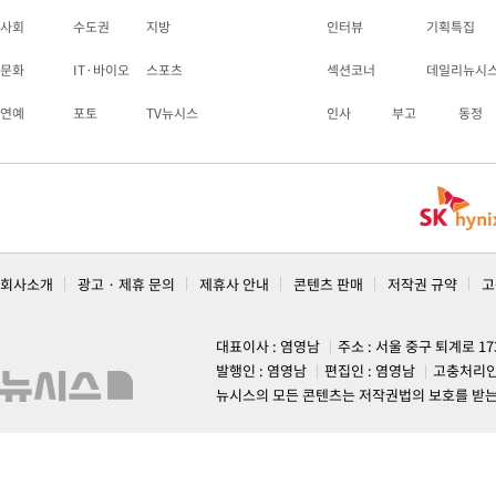
사회
수도권
지방
인터뷰
기획특집
문화
IT·바이오
스포츠
섹션코너
데일리뉴시
연예
포토
TV뉴시스
인사
부고
동정
회사소개
광고 · 제휴 문의
제휴사 안내
콘텐츠 판매
저작권 규약
고
대표이사 : 염영남
주소 : 서울 중구 퇴계로 1
발행인 : 염영남
편집인 : 염영남
고충처리인
뉴시스의 모든 콘텐츠는 저작권법의 보호를 받는 바, 무