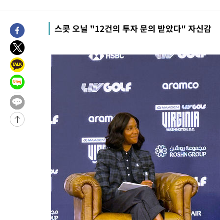
1시간 전 >
[속보]산업장관 "李정부, 원전 반대 안해…안정 전력 위해 불가피"
1시간 전 >
[속보]경찰, '홍명보 선임 논란' 대한축구협회·축구회관 등 압수수
스콧 오닐 "12건의 투자 문의 받았다" 자신감
-19966초 전 >
[속보]합참 "北 발사체는 단거리탄도미사일…감시·경계태세 
화"
-19714초 전 >
日방위성, 北이 동해로 쏜 발사체는 탄도미사일 가능성
-18144초 전 >
[속보] SKT, 에이닷 서비스 장애 발생…"원인 파악 중"
-17550초 전 >
[속보]합참 "북, 동해상으로 미상 발사체 발사"
-16946초 전 >
'낮 최고 39도' 불볕더위…한밤 열대야도 계속[내일날씨]
-16905초 전 >
[속보]7~9일 프로야구 3연전도 폭염 취소…11일 재개
-16567초 전 >
"韓 외환시장 개입 관측 배경엔 美의 대한국 무역적자 있어"
-16394초 전 >
'월드컵 탈락 후폭풍' 축구협회…초유의 압수수색에 '충격·당황
-16234초 전 >
서울 낮 37.9도, 올여름 최고치 경신…영등포 순간 '40도'
-15796초 전 >
[속보]종합특검, 대검 추가 압수수색…내란 중요임무종사 혐의
-11891초 전 >
[속보]코스닥, 800p 회복…0.26% 오른 801.67 마감
-11821초 전 >
[속보]코스피, 301.88포인트(4.58%) 내린 6296.38 마감
-11686초 전 >
[속보]원·달러 환율, 0.7원 내린 1423.8원 마감
-9285초 전 >
"여기 떨어졌다"…다누리, 스페이스X 로켓 달 충돌 흔적 포착