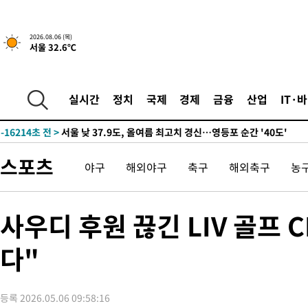
-18124초 전 >
[속보] SKT, 에이닷 서비스 장애 발생…"원인 파악 중"
-17530초 전 >
[속보]합참 "북, 동해상으로 미상 발사체 발사"
2026.08.06 (목)
서울 32.6℃
-16926초 전 >
'낮 최고 39도' 불볕더위…한밤 열대야도 계속[내일날씨]
-16885초 전 >
[속보]7~9일 프로야구 3연전도 폭염 취소…11일 재개
-16547초 전 >
"韓 외환시장 개입 관측 배경엔 美의 대한국 무역적자 있어"
실시간
정치
국제
경제
금융
산업
IT·
-16374초 전 >
'월드컵 탈락 후폭풍' 축구협회…초유의 압수수색에 '충격·당황
-16214초 전 >
서울 낮 37.9도, 올여름 최고치 경신…영등포 순간 '40도'
-15776초 전 >
[속보]종합특검, 대검 추가 압수수색…내란 중요임무종사 혐의
스포츠
야구
해외야구
축구
해외축구
농
-11871초 전 >
[속보]코스닥, 800p 회복…0.26% 오른 801.67 마감
-11801초 전 >
[속보]코스피, 301.88포인트(4.58%) 내린 6296.38 마감
-11666초 전 >
[속보]원·달러 환율, 0.7원 내린 1423.8원 마감
사우디 후원 끊긴 LIV 골프 
-9265초 전 >
"여기 떨어졌다"…다누리, 스페이스X 로켓 달 충돌 흔적 포착
다"
-6310초 전 >
손흥민, 5경기 연속골 실패…LAFC는 승부차기 끝 과달라하라 
18분 전 >
내일까지 39도 '펄펄'…기상청 "태풍 지나며 폭염 잠시 꺾인다"
24분 전 >
트럼프, 한국계 진보 주지사 후보 맹공…"공산주의가 최대 위협"
등록 2026.05.06 09:58:16
24분 전 >
"美간섭에 합의 지연"…트럼프, '이란 호르무즈 통제권' 수용할까