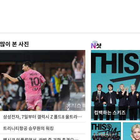
많이 본 사진
컴백하는 스키즈
입추 하루 앞둔 전남광
삼성전자, 7일부터 갤럭시 Z 폴드8 울트라·폴드8·플립8 출시
폭염
트리니티항공 승무원의 워킹
멕시코 인플루언서, 라방 중 괴한 총격으로 사망