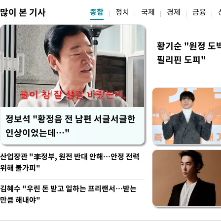
많이 본 기사
종합
정치
국제
경제
금융
황기순 "원정 도
필리핀 도피"
정보석 "황정음 전 남편 서글서글한
인상이었는데…"
산업장관 "李정부, 원전 반대 안해…안정 전력
위해 불가피"
김혜수 "우린 돈 받고 일하는 프리랜서…받는
만큼 해내야"