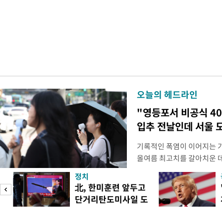
오늘의 헤드라인
"영등포서 비공식 4
입추 전날인데 서울 
기록적인 폭염이 이어지는 
올여름 최고치를 갈아치운 데
시15분 39.9도까지 치솟으
정치
청에 따르면 이날 오후 4시
北, 한미훈련 앞두고
관측(ASOS) 기준 37.9도
단거리탄도미사일 도
했다. 관측 이래 역대 5위에
이
발