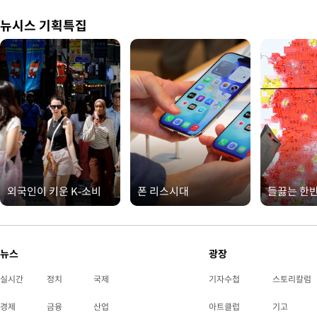
뉴시스 기획특집
외국인이 키운 K-소비
폰 리스시대
들끓는 한
뉴스
광장
실시간
정치
국제
기자수첩
스토리칼럼
경제
금융
산업
아트클럽
기고