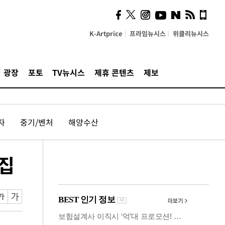
시, 스마트폰 액세서리에
NFC 더했다
K-Artprice
프라임뉴시스
위클리뉴시스
광장
포토
TV뉴시스
제휴 콘텐츠
제보
자
중기/벤처
해양수산
모집