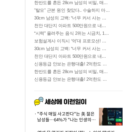
"주식 매일 사고판다"는 美 젊은
남성들…64%가 "나는 인생의
패배자“