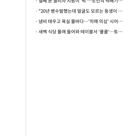
· 엘베 문 열리자 지팡이 '퍽'…노인의 택배기사 폭행 이유
· "20년 병수발했는데 얼굴도 모르는 동생이 유산 절반을"…배다른 형제 상속권 있을까
· 냄비 태우고 욕실 물바다…'치매 의심' 시어머니 검사 권유했다가 '날벼락'
· 새벽 식당 몰래 들어와 테이블서 '쿨쿨'…토사물 남기고 사라진 남성