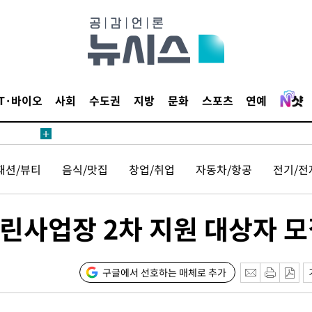
IT·바이오
사회
수도권
지방
문화
스포츠
연예
패션/뷰티
음식/맛집
창업/취업
자동차/항공
전기/전
린사업장 2차 지원 대상자 
구글에서 선호하는 매체로 추가