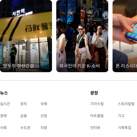
모두의 정신건강
외국인이 키운 K-소비
폰 리스시
뉴스
광장
실시간
정치
국제
기자수첩
스토리칼럼
경제
금융
산업
아트클럽
기고
사회
수도권
지방
인터뷰
기획특집