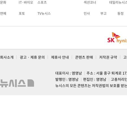
문화
IT·바이오
스포츠
섹션코너
데일리뉴시
연예
포토
TV뉴시스
인사
부고
동정
회사소개
광고 · 제휴 문의
제휴사 안내
콘텐츠 판매
저작권 규약
고
대표이사 : 염영남
주소 : 서울 중구 퇴계로 1
발행인 : 염영남
편집인 : 염영남
고충처리인
뉴시스의 모든 콘텐츠는 저작권법의 보호를 받는 바, 무