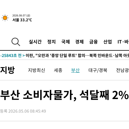
2026.08.07 (금)
서울 33.2℃
-594초 전 >
[속보]국힘 윤리위, '돌려차기 발언' 진종오·서범수 징계 절차 개
-31447초 전 >
미 사업체 일자리, 7월에 2.3만개 순감하고 그 전 2개월 10.3
하향수정 (2보)
-30895초 전 >
[속보] 미 사업체, 일자리 7월에 2.3만 개 줄어…실업률은 4.1
실시간
정치
국제
경제
금융
산업
IT·
↓
-26758초 전 >
[속보]이 대통령 "부동산 공급 기존 사고방식 매달리지 말고 
실천"
-25843초 전 >
이란, "오만과 '중앙 단일 루트' 합의…북쪽 인바운드·남쪽 아
운드는 임시"
-17411초 전 >
"낮 기온 소폭 하락"…수도권 폭염중대경보, 폭염경보로 하향
지방
지방최신
세종
부산
대구/경북
전남광
-17375초 전 >
[속보]이 대통령, '호우피해' 안동·의성 관할 4개 면 특별재난
선포
-17338초 전 >
[단독]중수청 지원 검사들, 정원 초과 시 낮은 계급 임용…희망
갈 수도
-15309초 전 >
낮 최고 37도 찜통더위…곳곳 소나기·강원 많은 비[내일날씨]
부산 소비자물가, 석달째 2%
-13615초 전 >
SK하이닉스, 용인·청주 팹에 54조 투자…"AI 메모리 수요 선
응"
-10471초 전 >
여자배구 이재영·이다영 자매, 아제르바이잔 투란VC 입단
등록 2026.05.06 08:45:49
-9724초 전 >
외국인 심판 성 접대 7경기 들여다보니…한국 축구 '5승 2무'
-9458초 전 >
[속보]코스닥, 2.86포인트(0.36%) 내린 798.81마감
-9411초 전 >
[속보]코스피, 6200선 약보합…0.60% 내린 6258.77에 마쳐