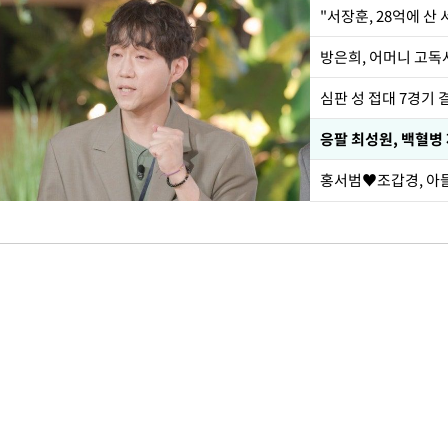
"서장훈, 28억에 산
방은희, 어머니 고독사
심판 성 접대 7경기 
응팔 최성원, 백혈병
홍서범♥조갑경, 아들