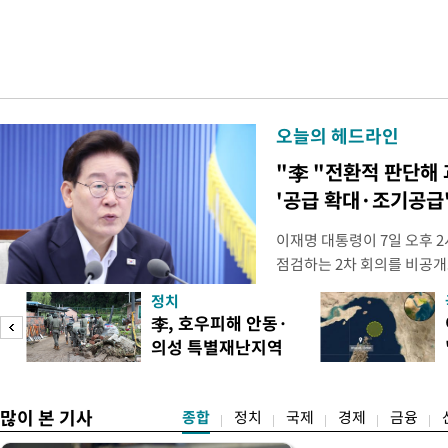
오늘의 헤드라인
"李 "전환적 판단해
'공급 확대·조기공급'
이재명 대통령이 7일 오후 
점검하는 2차 회의를 비공개
관계부처 장관들과 위원장으
정치
금융 지원 방향 및 방안과 함
李, 호우피해 안동·
지원 방안을 보고 받았다고
의성 특별재난지역
면 브리핑에서 밝혔다 회의에
도
선포
많이 본 기사
종합
정치
국제
경제
금융