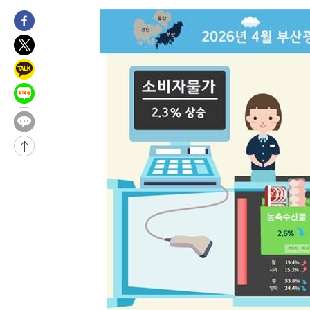
-9391초 전 >
[속보]원·달러 환율, 7.7원 내린 1416.1원 마감
-9280초 전 >
[속보] 노원서 40.1도 관측…서울, 2018년 이후 첫 40도
-6370초 전 >
[속보]종합특검, '계엄 수용공간 확보' 신용해 前교정본부장 기
-5243초 전 >
외신들도 주목한 韓축구 파문…"국민적 공분에 수사 재개"
-5214초 전 >
11시간 압수수색에 성접대 파문까지…'쑥대밭' 된 축구협회
-4236초 전 >
[속보]규제합리화위원회 부위원장에 김태유 서울대 공대 교수
태 후임
-594초 전 >
[속보]국힘 윤리위, '돌려차기 발언' 진종오·서범수 징계 절차 개
-31447초 전 >
미 사업체 일자리, 7월에 2.3만개 순감하고 그 전 2개월 10.3
하향수정 (2보)
-30895초 전 >
[속보] 미 사업체, 일자리 7월에 2.3만 개 줄어…실업률은 4.1
↓
-26758초 전 >
[속보]이 대통령 "부동산 공급 기존 사고방식 매달리지 말고 
실천"
-25843초 전 >
이란, "오만과 '중앙 단일 루트' 합의…북쪽 인바운드·남쪽 아
운드는 임시"
-17411초 전 >
"낮 기온 소폭 하락"…수도권 폭염중대경보, 폭염경보로 하향
-17375초 전 >
[속보]이 대통령, '호우피해' 안동·의성 관할 4개 면 특별재난
선포
-17338초 전 >
[단독]중수청 지원 검사들, 정원 초과 시 낮은 계급 임용…희망
갈 수도
-15309초 전 >
낮 최고 37도 찜통더위…곳곳 소나기·강원 많은 비[내일날씨]
-13615초 전 >
SK하이닉스, 용인·청주 팹에 54조 투자…"AI 메모리 수요 선