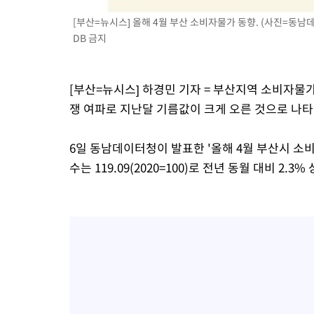
응"
-10471초 전 >
여자배구 이재영·이다영 자매, 아제르바이잔 투란VC 입단
[부산=뉴시스] 올해 4월 부산 소비자물가 동향. (사진=동남데이터
-9724초 전 >
외국인 심판 성 접대 7경기 들여다보니…한국 축구 '5승 2무'
DB 금지
-9458초 전 >
[속보]코스닥, 2.86포인트(0.36%) 내린 798.81마감
-9411초 전 >
[속보]코스피, 6200선 약보합…0.60% 내린 6258.77에 마쳐
[부산=뉴시스] 하경민 기자 = 부산지역 소비자물가
-9391초 전 >
[속보]원·달러 환율, 7.7원 내린 1416.1원 마감
쟁 여파로 지난달 기름값이 크게 오른 것으로 나타
-9280초 전 >
[속보] 노원서 40.1도 관측…서울, 2018년 이후 첫 40도
-6370초 전 >
[속보]종합특검, '계엄 수용공간 확보' 신용해 前교정본부장 기
6일 동남데이터청이 발표한 '올해 4월 부산시 소
-5243초 전 >
외신들도 주목한 韓축구 파문…"국민적 공분에 수사 재개"
수는 119.09(2020=100)로 전년 동월 대비 2.3%
-5214초 전 >
11시간 압수수색에 성접대 파문까지…'쑥대밭' 된 축구협회
-4236초 전 >
[속보]규제합리화위원회 부위원장에 김태유 서울대 공대 교수
태 후임
-594초 전 >
[속보]국힘 윤리위, '돌려차기 발언' 진종오·서범수 징계 절차 개