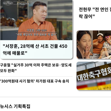
전현무 "전 연인
락 끊어"
"서장훈, 28억에 산 서초 건물 450
억에 매물로"
구윤철 "실거주 30억 이하 주택은 보유·양도세
모두 완화"
'300억원대 사기 혐의' 차가원 대표 구속 송치
뉴시스 기획특집