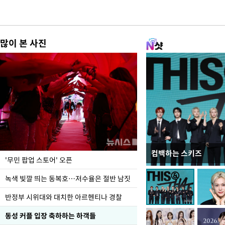
많이 본 사진
컴백하는 스키즈
지석천 뒤덮은 개구리
'무민 팝업 스토어' 오픈
녹색 빛깔 띄는 동복호…저수율은 절반 남짓
반정부 시위대와 대치한 아르헨티나 경찰
동성 커플 입장 축하하는 하객들