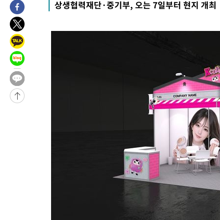
상생협력재단·중기부, 오는 7일부터 현지 개최
-4694초 전 >
[속보]종합특검, '계엄 수용공간 확보' 신용해 前교정본부장 기
-3567초 전 >
외신들도 주목한 韓축구 파문…"국민적 공분에 수사 재개"
-3538초 전 >
11시간 압수수색에 성접대 파문까지…'쑥대밭' 된 축구협회
-2560초 전 >
[속보]규제합리화위원회 부위원장에 김태유 서울대 공대 교수
태 후임
18분 전 >
[속보]국힘 윤리위, '돌려차기 발언' 진종오·서범수 징계 절차 개시
-29771초 전 >
미 사업체 일자리, 7월에 2.3만개 순감하고 그 전 2개월 10.3
하향수정 (2보)
-29219초 전 >
[속보] 미 사업체, 일자리 7월에 2.3만 개 줄어…실업률은 4.1
↓
-25082초 전 >
[속보]이 대통령 "부동산 공급 기존 사고방식 매달리지 말고 
실천"
-24167초 전 >
이란, "오만과 '중앙 단일 루트' 합의…북쪽 인바운드·남쪽 아
운드는 임시"
-15735초 전 >
"낮 기온 소폭 하락"…수도권 폭염중대경보, 폭염경보로 하향
-15699초 전 >
[속보]이 대통령, '호우피해' 안동·의성 관할 4개 면 특별재난
선포
-15662초 전 >
[단독]중수청 지원 검사들, 정원 초과 시 낮은 계급 임용…희망
갈 수도
-13633초 전 >
낮 최고 37도 찜통더위…곳곳 소나기·강원 많은 비[내일날씨]
-11939초 전 >
SK하이닉스, 용인·청주 팹에 54조 투자…"AI 메모리 수요 선
응"
-8795초 전 >
여자배구 이재영·이다영 자매, 아제르바이잔 투란VC 입단
-8048초 전 >
외국인 심판 성 접대 7경기 들여다보니…한국 축구 '5승 2무'