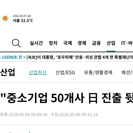
18분 전 >
[속보]국힘 윤리위, '돌려차기 발언' 진종오·서범수 징계 절차 개시
-29771초 전 >
미 사업체 일자리, 7월에 2.3만개 순감하고 그 전 2개월 10.3
2026.08.07 (금)
서울 32.5℃
하향수정 (2보)
-29219초 전 >
[속보] 미 사업체, 일자리 7월에 2.3만 개 줄어…실업률은 4.1
↓
-25082초 전 >
[속보]이 대통령 "부동산 공급 기존 사고방식 매달리지 말고 
실천"
-24167초 전 >
이란, "오만과 '중앙 단일 루트' 합의…북쪽 인바운드·남쪽 아
실시간
정치
국제
경제
금융
산업
IT·
운드는 임시"
-15735초 전 >
"낮 기온 소폭 하락"…수도권 폭염중대경보, 폭염경보로 하향
-15699초 전 >
[속보]이 대통령, '호우피해' 안동·의성 관할 4개 면 특별재난
선포
-15662초 전 >
[단독]중수청 지원 검사들, 정원 초과 시 낮은 계급 임용…희망
산업
산업최신
산업/ESG
유통/생활경제
패션
갈 수도
-13633초 전 >
낮 최고 37도 찜통더위…곳곳 소나기·강원 많은 비[내일날씨]
-11939초 전 >
SK하이닉스, 용인·청주 팹에 54조 투자…"AI 메모리 수요 선
응"
-8795초 전 >
여자배구 이재영·이다영 자매, 아제르바이잔 투란VC 입단
"중소기업 50개사 日 진출 
-8048초 전 >
외국인 심판 성 접대 7경기 들여다보니…한국 축구 '5승 2무'
-7782초 전 >
[속보]코스닥, 2.86포인트(0.36%) 내린 798.81마감
등록 2026.05.06 09:08:36
수정 2026.05.06 09:42:24
-7735초 전 >
[속보]코스피, 6200선 약보합…0.60% 내린 6258.77에 마쳐
-7715초 전 >
[속보]원·달러 환율, 7.7원 내린 1416.1원 마감
-7604초 전 >
[속보] 노원서 40.1도 관측…서울, 2018년 이후 첫 40도