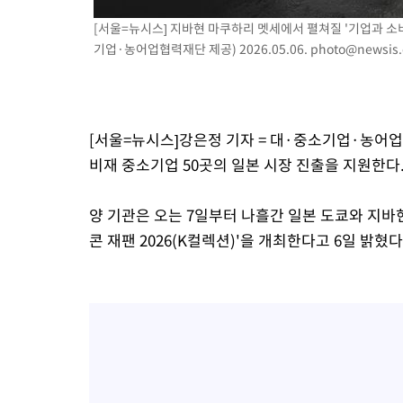
-7782초 전 >
[속보]코스닥, 2.86포인트(0.36%) 내린 798.81마감
[서울=뉴시스] 지바현 마쿠하리 멧세에서 펼쳐질 '기업과 소비자
-7735초 전 >
[속보]코스피, 6200선 약보합…0.60% 내린 6258.77에 마쳐
기업·농어업협력재단 제공) 2026.05.06.
photo@newsis
-7715초 전 >
[속보]원·달러 환율, 7.7원 내린 1416.1원 마감
-7604초 전 >
[속보] 노원서 40.1도 관측…서울, 2018년 이후 첫 40도
-4694초 전 >
[속보]종합특검, '계엄 수용공간 확보' 신용해 前교정본부장 기
[서울=뉴시스]강은정 기자 = 대·중소기업·농
-3567초 전 >
외신들도 주목한 韓축구 파문…"국민적 공분에 수사 재개"
비재 중소기업 50곳의 일본 시장 진출을 지원한다
-3538초 전 >
11시간 압수수색에 성접대 파문까지…'쑥대밭' 된 축구협회
-2560초 전 >
[속보]규제합리화위원회 부위원장에 김태유 서울대 공대 교수
양 기관은 오는 7일부터 나흘간 일본 도쿄와 지바현
태 후임
18분 전 >
[속보]국힘 윤리위, '돌려차기 발언' 진종오·서범수 징계 절차 개시
콘 재팬 2026(K컬렉션)'을 개최한다고 6일 밝혔다