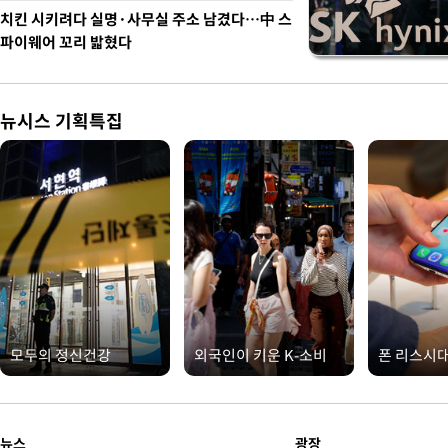
치킨 시키려다 실명·사무실 주소 남겼다…中 스
파이웨어 꼬리 밟혔다
뉴시스 기획특집
모두의 정신건강
외국인이 키운 K-소비
폰 리스시
뉴스
광장