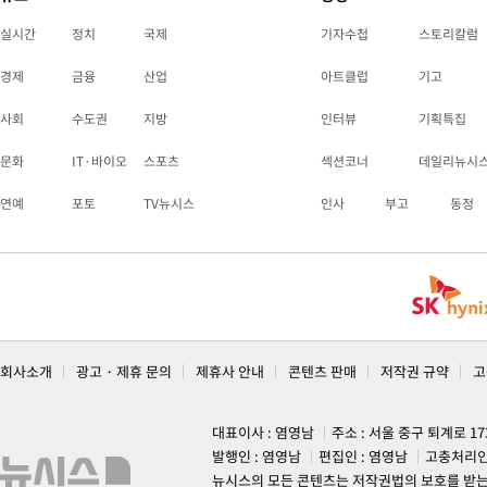
실시간
정치
국제
기자수첩
스토리칼럼
경제
금융
산업
아트클럽
기고
사회
수도권
지방
인터뷰
기획특집
문화
IT·바이오
스포츠
섹션코너
데일리뉴시
연예
포토
TV뉴시스
인사
부고
동정
회사소개
광고 · 제휴 문의
제휴사 안내
콘텐츠 판매
저작권 규약
고
대표이사 : 염영남
주소 : 서울 중구 퇴계로 1
발행인 : 염영남
편집인 : 염영남
고충처리인
뉴시스의 모든 콘텐츠는 저작권법의 보호를 받는 바, 무