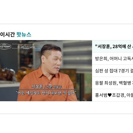
이시간
핫뉴스
"서장훈, 28억에 산
방은희, 어머니 고독사
심판 성 접대 7경기 
응팔 최성원, 백혈병
홍서범♥조갑경, 아들