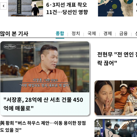
금융 지원 방향 및 방안과 함
6·3지선 개표 착오
지원 방안을 보고 받았다고
11건…당선인 영향
면 브리핑에서 밝혔다 회의에
도
없어
많이 본 기사
종합
정치
국제
경제
금융
전현무 "전 연인
락 끊어"
"서장훈, 28억에 산 서초 건물 450
억에 매물로"
與 황희 "버스 하우스 제안…이동 용이한 장점
도 있을 것"