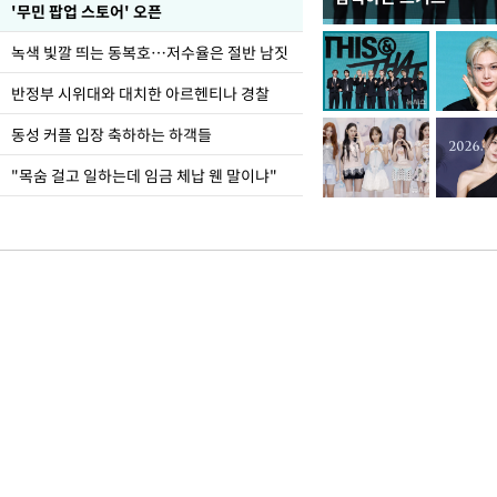
지석천 뒤덮은 개구리
'무민 팝업 스토어' 오픈
녹색 빛깔 띄는 동복호…저수율은 절반 남짓
반정부 시위대와 대치한 아르헨티나 경찰
동성 커플 입장 축하하는 하객들
"목숨 걸고 일하는데 임금 체납 웬 말이냐"